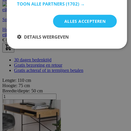
TOON ALLE PARTNERS
(1702) →
Snelle levering
ALLES ACCEPTEREN
Hoekbureau Schmitt - 110x80x76cm - met opbergruimte -
eikdecor/zwart
DETAILS WEERGEVEN
€
82,95
€
104,00
30 dagen bedenktijd
Gratis bezorging en retour
Gratis achteraf of in termijnen betalen
Lengte:
110 cm
Hoogte:
75 cm
Breedte/diepte:
50 cm