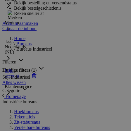
Bekijk bestelling en verzendstatus
Bekijk bestelgeschiedenis
Reken sneller af
Merken
Account aanmaken
Ga naar de inhoud
Home
Taal:
/
Bureaus
Nederlands
/
Bureaus Industrieel
(NL)
Filteren
Huidige filters
(1)
Mijn
account
Stijl
Industrieel
Alles wissen
Klantenservice
Categorie
Homepage
Industriële bureaus
Hoekbureaus
Tekentafels
Zit-stabureaus
Verstelbare bureaus