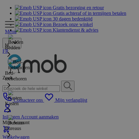
Gratis bezorging en retour
Gratis achteraf of in termijnen betalen
30 dagen bedenktijd
Bezoek onze winkel
Klantendienst & advies
Menu
NL
Bedden
FR
Bed-
Zoek
toebehoren
Contacteer ons
Mijn verlanglijst
Kasten
Inloggen
Account aanmaken
Mijn Account
Bureaus
Winkelwagen