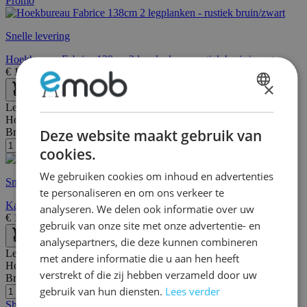
Promo
Snelle levering
Hoekbureau Fabrice 138cm 2 legplanken - rustiek bruin/zwart
€
139,00
€
209,00
×
DUTCH
Lengte:
90 cm
Hoogte:
140 cm
FRENCH
Deze website maakt gebruik van
Breedte/diepte:
40 cm
cookies.
We gebruiken cookies om inhoud en advertenties
Snelle levering
te personaliseren en om ons verkeer te
Kaptafelset met Spiegel en Kruk | Rustiek Zwart/Bruin
analyseren. We delen ook informatie over uw
€
199,00
€
244,00
gebruik van onze site met onze advertentie- en
analysepartners, die deze kunnen combineren
Lengte:
110 cm
met andere informatie die u aan hen heeft
Hoogte:
76 cm
verstrekt of die zij hebben verzameld door uw
Breedte/diepte:
80 cm
gebruik van hun diensten.
Lees verder
Showroom