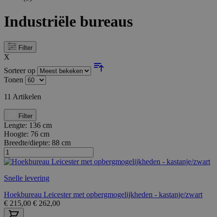
Industriële bureaus
Filter
X
Sorteer op
Tonen
11
Artikelen
Filter
Lengte:
136 cm
Hoogte:
76 cm
Breedte/diepte:
88 cm
Snelle levering
Hoekbureau Leicester met opbergmogelijkheden - kastanje/zwart
€
215,00
€
262,00