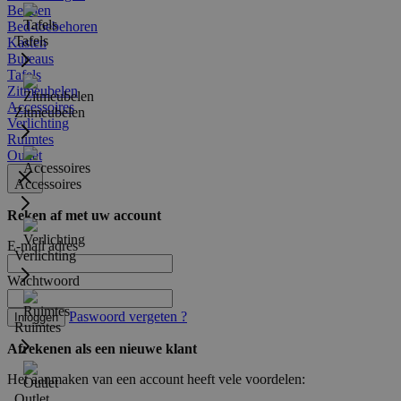
Bedden
Bed-toebehoren
Tafels
Kasten
Bureaus
Tafels
Zitmeubelen
Accessoires
Zitmeubelen
Verlichting
Ruimtes
Outlet
Accessoires
Reken af met uw account
E-mail adres
Verlichting
Wachtwoord
Paswoord vergeten ?
Inloggen
Ruimtes
Afrekenen als een nieuwe klant
Het aanmaken van een account heeft vele voordelen:
Outlet