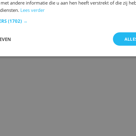
et andere informatie die u aan hen heeft verstrekt of die zij h
diensten.
Lees verder
ERS
(1702) →
EVEN
ALLE