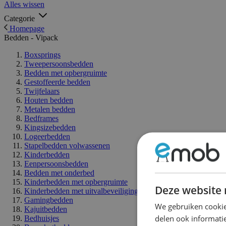
Alles wissen
Categorie
Homepage
Bedden - Vipack
Boxsprings
Tweepersoonsbedden
Bedden met opbergruimte
Gestoffeerde bedden
Twijfelaars
Houten bedden
Metalen bedden
Bedframes
Kingsizebedden
Logeerbedden
Stapelbedden volwassenen
Kinderbedden
Eenpersoonsbedden
Bedden met onderbed
Kinderbedden met opbergruimte
Deze website 
Kinderbedden met uitvalbeveiliging
Gamingbedden
We gebruiken cookie
Kajuitbedden
delen ook informatie
Bedhuisjes