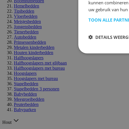
Boomhutbedden
kunnen combineren m
Hemelbedden
uw gebruik van hun 
Tipibedden
Vloerbedden
TOON ALLE PARTN
Meisjesbedden
Jongensbedden
Tienerbedden
DETAILS WEERG
Autobedden
Prinsessenbedden
Metalen kinderbedden
Houten kinderbedden
Halfhoogslapers
Halfhoogslapers met glijbaan
Halfhoogslapers met bureau
Hoogslapers
Hoogslapers met bureau
Stapelbedden
Stapelbedden 3 personen
Babybedden
Meegroeibedden
Peuterbedden
Babyparken
Hout