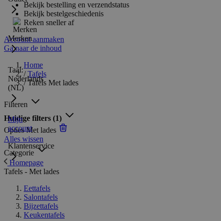
Bekijk bestelling en verzendstatus
Bekijk bestelgeschiedenis
Reken sneller af
Merken
Account aanmaken
Ga naar de inhoud
Home
Taal:
/
Tafels
Nederlands
/
Tafels Met lades
(NL)
Filteren
Huidige filters
(1)
Mijn
account
Opties
Met lades
Alles wissen
Klantenservice
Categorie
Homepage
Tafels - Met lades
Eettafels
Salontafels
Bijzettafels
Keukentafels