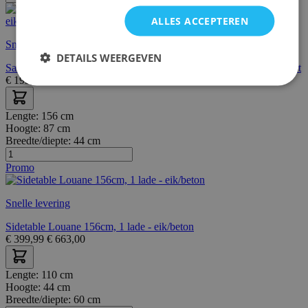
ALLES ACCEPTEREN
Snelle levering
DETAILS WEERGEVEN
Salontafel Wilke 2 lades en 2 open vakken-geborstelde eik/matzwart
€
199,00
€
233,00
Lengte:
156 cm
Hoogte:
87 cm
Breedte/diepte:
44 cm
Promo
Snelle levering
Sidetable Louane 156cm, 1 lade - eik/beton
€
399,99
€
663,00
Lengte:
110 cm
Hoogte:
44 cm
Breedte/diepte:
60 cm