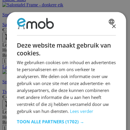
Snelle levering
×
Salontafel Frame - donkere eik
€
379,00
€
423,00
DUTCH
FRENCH
Deze website maakt gebruik van
Lengte:
105 cm
Hoogte:
78 cm
cookies.
Breedte/diepte:
33 cm
We gebruiken cookies om inhoud en advertenties
Laatste stuks
te personaliseren en om ons verkeer te
analyseren. We delen ook informatie over uw
Snelle levering
gebruik van onze site met onze advertentie- en
analysepartners, die deze kunnen combineren
Tweede kans Sidetable Fumay 105 cm met lade - eik/beton
met andere informatie die u aan hen heeft
€
44,40
€
148,00
verstrekt of die zij hebben verzameld door uw
gebruik van hun diensten.
Lees verder
Lengte:
106 cm
Hoogte:
35 cm
TOON ALLE PARTNERS
(1702) →
Breedte/diepte:
50 cm