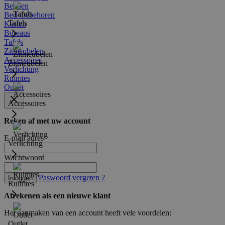
Bedden
Bed-toebehoren
Tafels
Kasten
Bureaus
Tafels
Zitmeubelen
Accessoires
Zitmeubelen
Verlichting
Ruimtes
Outlet
Accessoires
Reken af met uw account
E-mail adres
Verlichting
Wachtwoord
Paswoord vergeten ?
Inloggen
Ruimtes
Afrekenen als een nieuwe klant
Het aanmaken van een account heeft vele voordelen:
Outlet