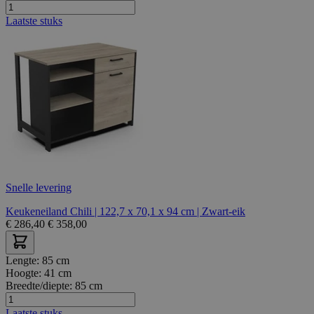
Laatste stuks
Snelle levering
Keukeneiland Chili | 122,7 x 70,1 x 94 cm | Zwart-eik
€
286,40
€
358,00
Lengte:
85 cm
Hoogte:
41 cm
Breedte/diepte:
85 cm
Laatste stuks