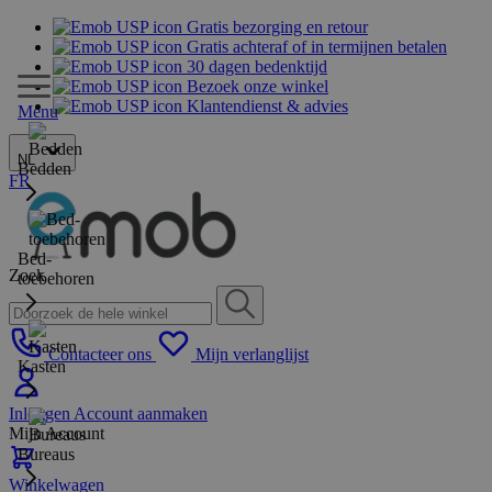
Gratis bezorging en retour
Gratis achteraf of in termijnen betalen
30 dagen bedenktijd
Bezoek onze winkel
Klantendienst & advies
Menu
NL
Bedden
FR
Bed-
Zoek
toebehoren
Contacteer ons
Mijn verlanglijst
Kasten
Inloggen
Account aanmaken
Mijn Account
Bureaus
Winkelwagen