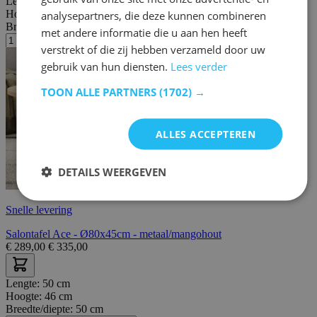
Lengte:
80 cm
Hoogte:
45 cm
analysepartners, die deze kunnen combineren
Breedte/diepte:
80 cm
met andere informatie die u aan hen heeft
verstrekt of die zij hebben verzameld door uw
gebruik van hun diensten.
Lees verder
TOON ALLE PARTNERS
(1702) →
ALLES ACCEPTEREN
DETAILS WEERGEVEN
Snelle levering
Salontafel Ace - Ø80x45cm - metaal/mangohout
€
289,00
€
335,00
Lengte:
50 cm
Hoogte:
46 cm
Breedte/diepte:
50 cm