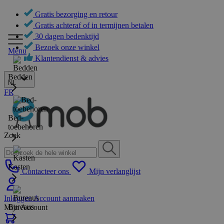
Gratis bezorging en retour
Gratis achteraf of in termijnen betalen
30 dagen bedenktijd
Bezoek onze winkel
Menu
Klantendienst & advies
Bedden
NL
FR
Bed-
toebehoren
Zoek
Kasten
Contacteer ons
Mijn verlanglijst
Inloggen
Account aanmaken
Bureaus
Mijn Account