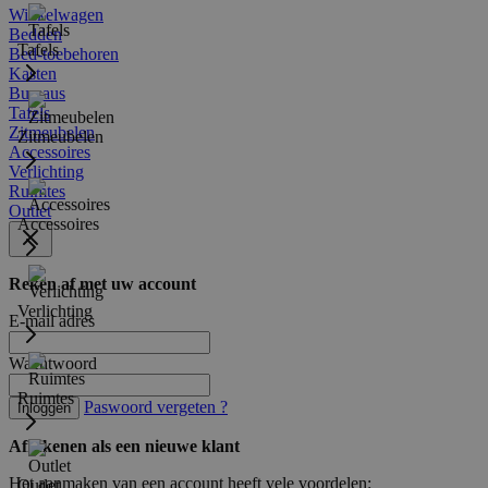
Winkelwagen
Bedden
Tafels
Bed-toebehoren
Kasten
Bureaus
Tafels
Zitmeubelen
Zitmeubelen
Accessoires
Verlichting
Ruimtes
Outlet
Accessoires
Reken af met uw account
Verlichting
E-mail adres
Wachtwoord
Ruimtes
Paswoord vergeten ?
Inloggen
Afrekenen als een nieuwe klant
Het aanmaken van een account heeft vele voordelen:
Outlet