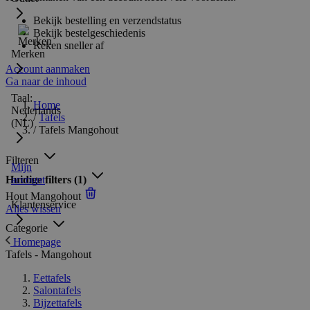
Bekijk bestelling en verzendstatus
Bekijk bestelgeschiedenis
Reken sneller af
Merken
Account aanmaken
Ga naar de inhoud
Taal:
Home
Nederlands
/
Tafels
(NL)
/
Tafels Mangohout
Filteren
Mijn
Huidige filters
account
(1)
Hout
Mangohout
Klantenservice
Alles wissen
Categorie
Homepage
Tafels - Mangohout
Eettafels
Salontafels
Bijzettafels