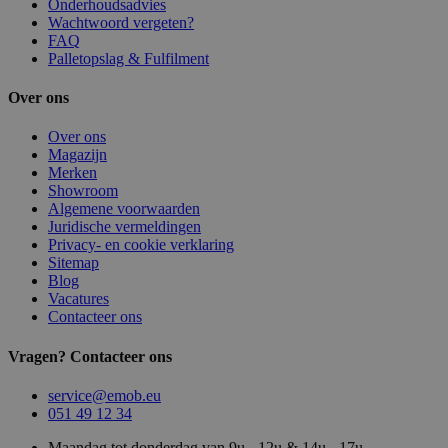
Onderhoudsadvies
Wachtwoord vergeten?
FAQ
Palletopslag & Fulfilment
Over ons
Over ons
Magazijn
Merken
Showroom
Algemene voorwaarden
Juridische vermeldingen
Privacy- en cookie verklaring
Sitemap
Blog
Vacatures
Contacteer ons
Vragen? Contacteer ons
service@emob.eu
051 49 12 34
Maandag tot donderdag van 9u - 12u & 14u - 17u