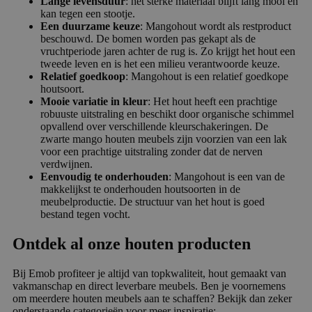
Lange levensduur
: het sterke materiaal blijft lang mooi en
kan tegen een stootje.
Een duurzame keuze
: Mangohout wordt als restproduct
beschouwd. De bomen worden pas gekapt als de
vruchtperiode jaren achter de rug is. Zo krijgt het hout een
tweede leven en is het een milieu verantwoorde keuze.
Relatief goedkoop
: Mangohout is een relatief goedkope
houtsoort.
Mooie variatie in kleur
: Het hout heeft een prachtige
robuuste uitstraling en beschikt door organische schimmel
opvallend over verschillende kleurschakeringen. De
zwarte mango houten meubels zijn voorzien van een lak
voor een prachtige uitstraling zonder dat de nerven
verdwijnen.
Eenvoudig te onderhouden
: Mangohout is een van de
makkelijkst te onderhouden houtsoorten in de
meubelproductie. De structuur van het hout is goed
bestand tegen vocht.
Ontdek al onze houten producten
Bij Emob profiteer je altijd van topkwaliteit, hout gemaakt van
vakmanschap en direct leverbare meubels. Ben je voornemens
om meerdere houten meubels aan te schaffen? Bekijk dan zeker
onderstaande categorieën voor meer inspiratie: