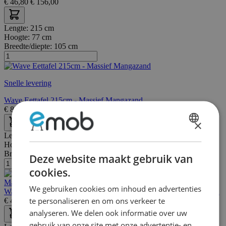
€
46,80
€
156,00
Lengte:
215 cm
Hoogte:
77 cm
Breedte/diepte:
105 cm
Snelle levering
Wave Eettafel 215cm - Massief Mangazand
€
849,00
€
1.059,00
×
DUTCH
Lengte:
93 cm
Hoogte:
45 cm
FRENCH
Breedte/diepte:
72 cm
Deze website maakt gebruik van
cookies.
We gebruiken cookies om inhoud en advertenties
Wave Driehoekig Bovenblad Salontafel Set/2 - Massief Mangazand
te personaliseren en om ons verkeer te
€
479,00
€
605,00
analyseren. We delen ook informatie over uw
gebruik van onze site met onze advertentie- en