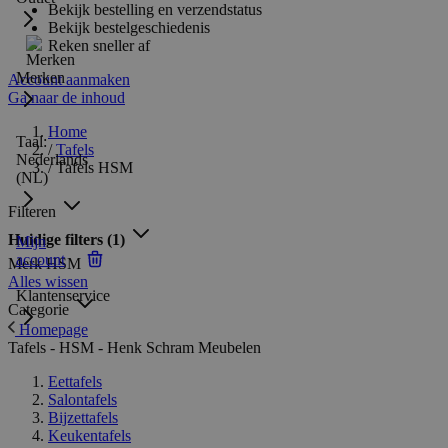
Bekijk bestelling en verzendstatus
Bekijk bestelgeschiedenis
Reken sneller af
Merken
Account aanmaken
Ga naar de inhoud
Home
Taal:
/
Tafels
Nederlands
/
Tafels HSM
(NL)
Filteren
Huidige filters
(1)
Mijn
account
Merk
HSM
Alles wissen
Klantenservice
Categorie
Homepage
Tafels - HSM - Henk Schram Meubelen
Eettafels
Salontafels
Bijzettafels
Keukentafels