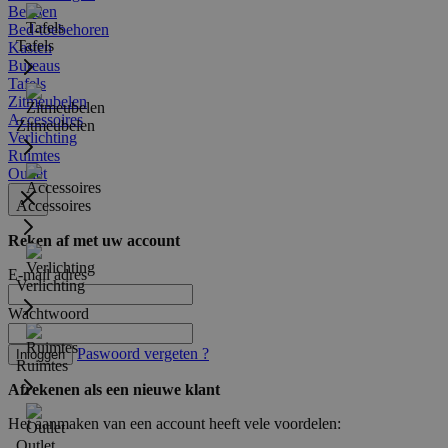
Bedden
Bed-toebehoren
Tafels
Kasten
Bureaus
Tafels
Zitmeubelen
Accessoires
Zitmeubelen
Verlichting
Ruimtes
Outlet
Accessoires
Reken af met uw account
E-mail adres
Verlichting
Wachtwoord
Paswoord vergeten ?
Inloggen
Ruimtes
Afrekenen als een nieuwe klant
Het aanmaken van een account heeft vele voordelen:
Outlet