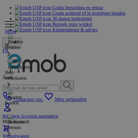
Gratis bezorging en retour
Gratis achteraf of in termijnen betalen
30 dagen bedenktijd
Bezoek onze winkel
Klantendienst & advies
Menu
NL
Bedden
FR
Bed-
Zoek
toebehoren
Contacteer ons
Mijn verlanglijst
Kasten
Inloggen
Account aanmaken
Mijn Account
Bureaus
Winkelwagen