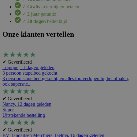
✓
Gratis
in termijnen betalen
✓
2 jaar
garantie
✓
30 dagen
bedenktijd
Onze klanten vertellen
★
★
★
★
★
✔ Geverifieerd
Topique,
11 dagen geleden
3 persoon stapelbed gekocht
3 persoon stapelbed gekocht, en alles top verlopen bij het afhalen,
ook supersne...
★
★
★
★
★
✔ Geverifieerd
Nancy,
12 dagen geleden
Super
Uitstekende bestelling
★
★
★
★
★
✔ Geverifieerd
BV Tandartsen Merchiers-Taelma,
16 dagen geleden