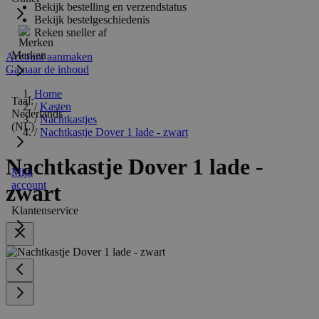
Bekijk bestelling en verzendstatus
Bekijk bestelgeschiedenis
Reken sneller af
Merken
Account aanmaken
Ga naar de inhoud
Home
Taal:
/
Kasten
Nederlands
/
Nachtkastjes
(NL)
/
Nachtkastje Dover 1 lade - zwart
Nachtkastje Dover 1 lade -
Mijn
account
zwart
Klantenservice