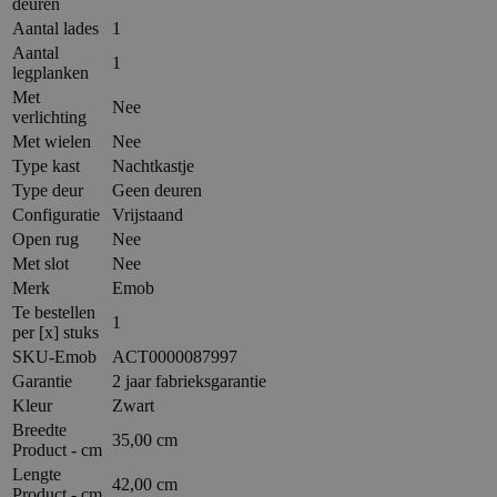
deuren
Aantal lades
1
Aantal
1
legplanken
Met
Nee
verlichting
Met wielen
Nee
Type kast
Nachtkastje
Type deur
Geen deuren
Configuratie
Vrijstaand
Open rug
Nee
Met slot
Nee
Merk
Emob
Te bestellen
1
per [x] stuks
SKU-Emob
ACT0000087997
Garantie
2 jaar fabrieksgarantie
Kleur
Zwart
Breedte
35,00 cm
Product - cm
Lengte
42,00 cm
Product - cm