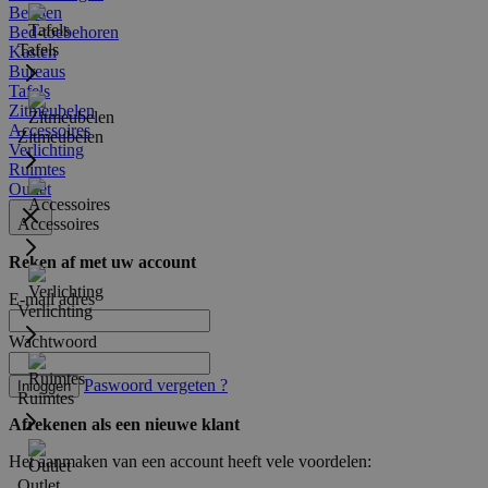
Bedden
Bed-toebehoren
Tafels
Kasten
Bureaus
Tafels
Zitmeubelen
Accessoires
Zitmeubelen
Verlichting
Ruimtes
Outlet
Accessoires
Reken af met uw account
E-mail adres
Verlichting
Wachtwoord
Paswoord vergeten ?
Inloggen
Ruimtes
Afrekenen als een nieuwe klant
Het aanmaken van een account heeft vele voordelen:
Outlet