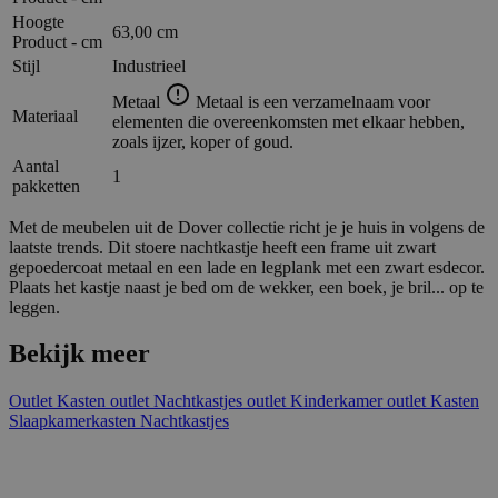
Hoogte
63,00 cm
Product - cm
Stijl
Industrieel
Metaal
Metaal is een verzamelnaam voor
Materiaal
elementen die overeenkomsten met elkaar hebben,
zoals ijzer, koper of goud.
Aantal
1
pakketten
Met de meubelen uit de Dover collectie richt je je huis in volgens de
laatste trends. Dit stoere nachtkastje heeft een frame uit zwart
gepoedercoat metaal en een lade en legplank met een zwart esdecor.
Plaats het kastje naast je bed om de wekker, een boek, je bril... op te
leggen.
Bekijk meer
Outlet
Kasten outlet
Nachtkastjes outlet
Kinderkamer outlet
Kasten
Slaapkamerkasten
Nachtkastjes