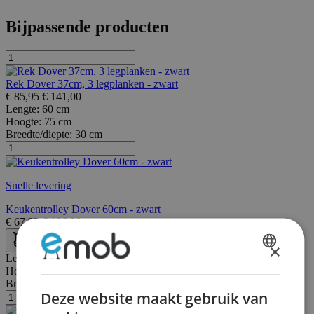
Bijpassende producten
Rek Dover 37cm, 3 legplanken - zwart
€
85,95
€
141,00
Lengte:
60 cm
Hoogte:
75 cm
Breedte/diepte:
30 cm
Snelle levering
Keukentrolley Dover 60cm - zwart
€
67,95
€
106,00
×
Lengte:
80 cm
DUTCH
Hoogte:
45 cm
Breedte/diepte:
80 cm
FRENCH
Deze website maakt gebruik van