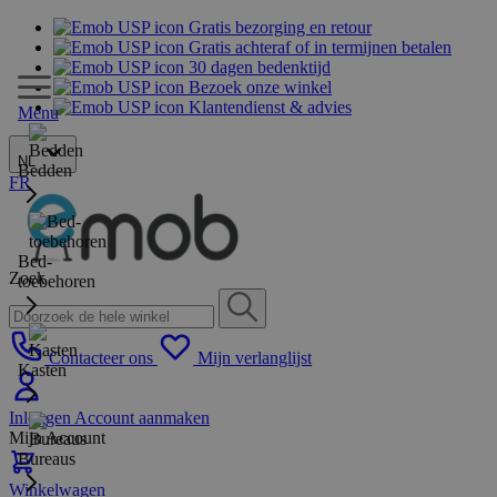
Gratis bezorging en retour
Gratis achteraf of in termijnen betalen
30 dagen bedenktijd
Bezoek onze winkel
Klantendienst & advies
Menu
NL
Bedden
FR
Bed-
Zoek
toebehoren
Contacteer ons
Mijn verlanglijst
Kasten
Inloggen
Account aanmaken
Mijn Account
Bureaus
Winkelwagen