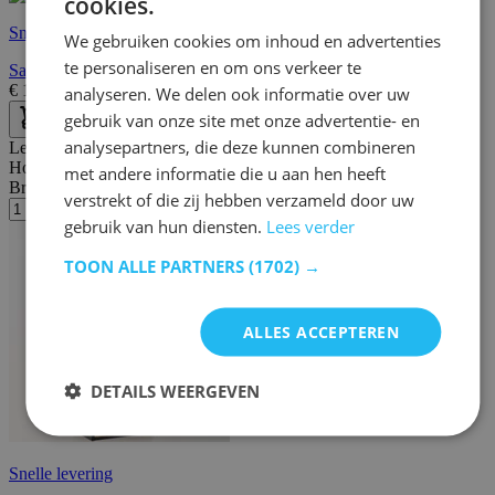
cookies.
Snelle levering
We gebruiken cookies om inhoud en advertenties
te personaliseren en om ons verkeer te
Salontafel Dover Ø80 - zwart/wilde eik
€
125,00
€
231,00
analyseren. We delen ook informatie over uw
gebruik van onze site met onze advertentie- en
analysepartners, die deze kunnen combineren
Lengte:
37 cm
Hoogte:
108 cm
met andere informatie die u aan hen heeft
Breedte/diepte:
24 cm
verstrekt of die zij hebben verzameld door uw
gebruik van hun diensten.
Lees verder
TOON ALLE PARTNERS
(1702) →
ALLES ACCEPTEREN
DETAILS WEERGEVEN
Snelle levering