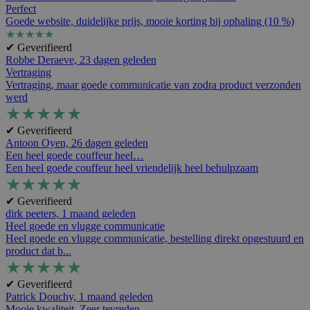
Perfect
Goede website, duidelijke prijs, mooie korting bij ophaling (10 %)
★
★
★
★
★
✔ Geverifieerd
Robbe Deraeve,
23 dagen geleden
Vertraging
Vertraging, maar goede communicatie van zodra product verzonden
werd
★
★
★
★
★
✔ Geverifieerd
Antoon Oyen,
26 dagen geleden
Een heel goede couffeur heel…
Een heel goede couffeur heel vriendelijk heel behulpzaam
★
★
★
★
★
✔ Geverifieerd
dirk peeters,
1 maand geleden
Heel goede en vlugge communicatie
Heel goede en vlugge communicatie, bestelling direkt opgestuurd en
product dat b...
★
★
★
★
★
✔ Geverifieerd
Patrick Douchy,
1 maand geleden
Mooie kwaliteit .Zeer tevreden .