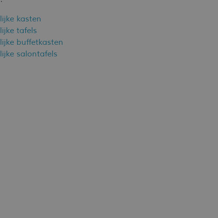
ijke kasten
ijke tafels
ijke buffetkasten
ijke salontafels