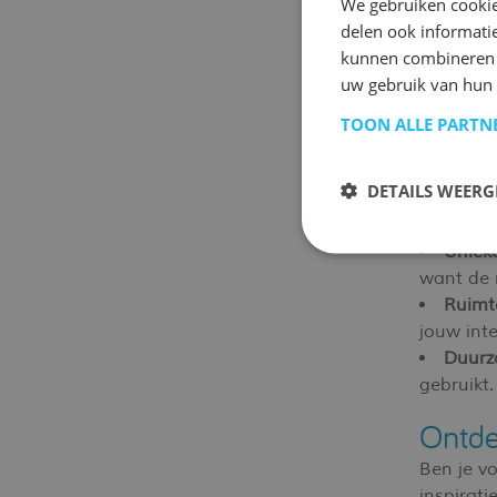
We gebruiken cookie
delen ook informatie
De meube
kunnen combineren m
heeft zij
uw gebruik van hun 
TOON ALLE PARTN
Voord
Ruime
DETAILS WEERG
Eenvo
combinat
Unieke
want de 
Ruimte
jouw inte
Duurz
gebruikt
Ontde
Ben je v
inspiratie