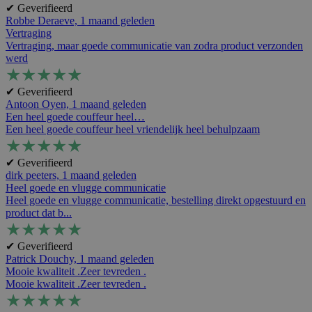
✔ Geverifieerd
Robbe Deraeve,
1 maand geleden
Vertraging
Vertraging, maar goede communicatie van zodra product verzonden
werd
★
★
★
★
★
✔ Geverifieerd
Antoon Oyen,
1 maand geleden
Een heel goede couffeur heel…
Een heel goede couffeur heel vriendelijk heel behulpzaam
★
★
★
★
★
✔ Geverifieerd
dirk peeters,
1 maand geleden
Heel goede en vlugge communicatie
Heel goede en vlugge communicatie, bestelling direkt opgestuurd en
product dat b...
★
★
★
★
★
✔ Geverifieerd
Patrick Douchy,
1 maand geleden
Mooie kwaliteit .Zeer tevreden .
Mooie kwaliteit .Zeer tevreden .
★
★
★
★
★