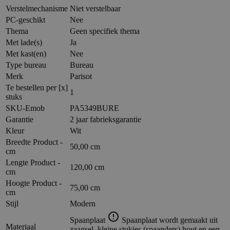
Verstelmechanisme
Niet verstelbaar
PC-geschikt
Nee
Thema
Geen specifiek thema
Met lade(s)
Ja
Met kast(en)
Nee
Type bureau
Bureau
Merk
Parisot
Te bestellen per [x]
1
stuks
SKU-Emob
PA5349BURE
Garantie
2 jaar fabrieksgarantie
Kleur
Wit
Breedte Product -
50,00 cm
cm
Lengte Product -
120,00 cm
cm
Hoogte Product -
75,00 cm
cm
Stijl
Modern
Spaanplaat
Spaanplaat wordt gemaakt uit
Materiaal
zaagsel, kleine stukjes (spaanders) hout en een