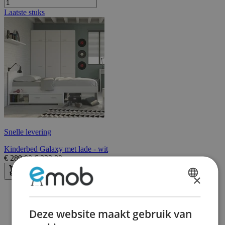
Laatste stuks
Snelle levering
Kinderbed Galaxy met lade - wit
€
289,00
€
333,00
×
DUTCH
FRENCH
Deze website maakt gebruik van