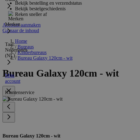
Bekijk bestelling en verzendstatus
Bekijk bestelgeschiedenis
Reken sneller af
Merken
Account aanmaken
Ga naar de inhoud
Home
Taal:
/
Bureaus
Nederlands
/
Kinderbureaus
(NL)
/
Bureau Galaxy 120cm - wit
Bureau Galaxy 120cm - wit
Mijn
account
Klantenservice
Bureau Galaxy 120cm - wit