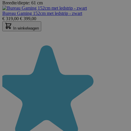
Breedte/diepte:
61 cm
Bureau Gaming 152cm met ledstrip - zwart
€
319,00
€
399,00
In winkelwagen