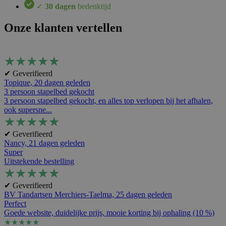
✓
30 dagen
bedenktijd
Onze klanten vertellen
★
★
★
★
★
✔ Geverifieerd
Topique,
20 dagen geleden
3 persoon stapelbed gekocht
3 persoon stapelbed gekocht, en alles top verlopen bij het afhalen,
ook supersne...
★
★
★
★
★
✔ Geverifieerd
Nancy,
21 dagen geleden
Super
Uitstekende bestelling
★
★
★
★
★
✔ Geverifieerd
BV Tandartsen Merchiers-Taelma,
25 dagen geleden
Perfect
Goede website, duidelijke prijs, mooie korting bij ophaling (10 %)
★
★
★
★
★