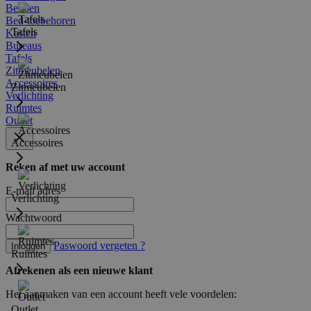
Bedden
Bed-toebehoren
Tafels
Kasten
Bureaus
Tafels
Zitmeubelen
Accessoires
Zitmeubelen
Verlichting
Ruimtes
Outlet
Accessoires
Reken af met uw account
E-mail adres
Verlichting
Wachtwoord
Paswoord vergeten ?
Inloggen
Ruimtes
Afrekenen als een nieuwe klant
Het aanmaken van een account heeft vele voordelen:
Outlet