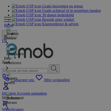
Gratis bezorging en retour
Gratis achteraf of in termijnen betalen
30 dagen bedenktijd
Bezoek onze winkel
Klantendienst & advies
Menu
NL
Bedden
FR
Bed-
Zoek
toebehoren
Contacteer ons
Mijn verlanglijst
Kasten
Inloggen
Account aanmaken
Mijn Account
Bureaus
Winkelwagen