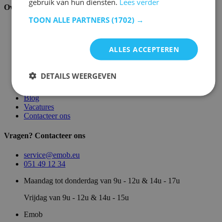
gebruik van hun diensten.
Lees verder
Over ons
TOON ALLE PARTNERS
(1702) →
Over ons
Magazijn
Merken
ALLES ACCEPTEREN
Showroom
Algemene voorwaarden
Juridische vermeldingen
DETAILS WEERGEVEN
Privacy- en cookie verklaring
Sitemap
Blog
Vacatures
Contacteer ons
Vragen? Contacteer ons
service@emob.eu
051 49 12 34
Maandag tot donderdag van 9u - 12u & 14u - 17u
Vrijdag van 9u - 12u & 14u - 15u
Emob