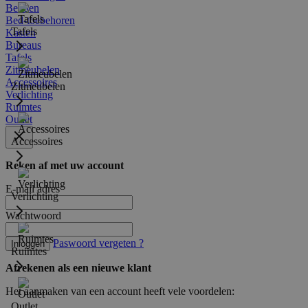
Bedden
Bed-toebehoren
Tafels
Kasten
Bureaus
Tafels
Zitmeubelen
Accessoires
Zitmeubelen
Verlichting
Ruimtes
Outlet
Accessoires
Reken af met uw account
E-mail adres
Verlichting
Wachtwoord
Paswoord vergeten ?
Inloggen
Ruimtes
Afrekenen als een nieuwe klant
Het aanmaken van een account heeft vele voordelen:
Outlet