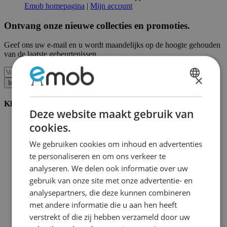
Emob homepagina
|
Mijn account
Ontvang onze nieuwe collecties en promoties.
Geef ons uw e-mail en u wordt maandelijks op de hoogte gehouden
van de laatste gebeurtenissen.
×
Inschrijven
DUTCH
Klantenservice
FRENCH
Deze website maakt gebruik van
Bestellen bij Emob
cookies.
Betaalmogelijkheden
Verzending en levering
We gebruiken cookies om inhoud en advertenties
Service en garantie
te personaliseren en om ons verkeer te
Annuleren of retourneren
analyseren. We delen ook informatie over uw
Klachten
Montagetips
gebruik van onze site met onze advertentie- en
Onderhoudsadvies
analysepartners, die deze kunnen combineren
Wachtwoord vergeten?
met andere informatie die u aan hen heeft
FAQ
Palletopslag & Fulfilment
verstrekt of die zij hebben verzameld door uw