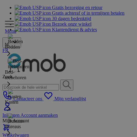
Gratis bezorging en retour
Gratis achteraf of in termijnen betalen
30 dagen bedenktijd
Bezoek onze winkel
Klantendienst & advies
Menu
NL
Bedden
FR
Bed-
Zoek
toebehoren
Contacteer ons
Mijn verlanglijst
Kasten
Inloggen
Account aanmaken
Mijn Account
Bureaus
Winkelwagen