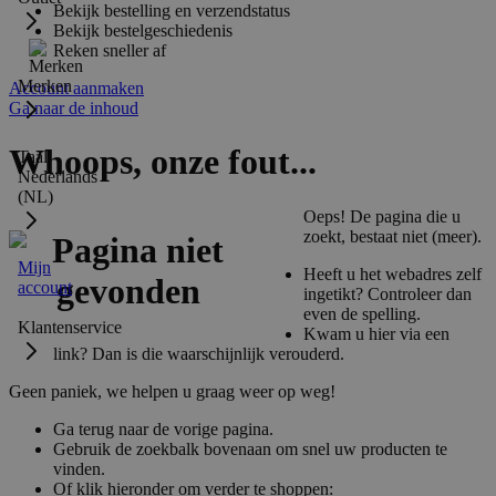
Bekijk bestelling en verzendstatus
Bekijk bestelgeschiedenis
Reken sneller af
Merken
Account aanmaken
Ga naar de inhoud
Whoops, onze fout...
Taal:
Nederlands
(NL)
Oeps! De pagina die u
zoekt, bestaat niet (meer).
Mijn
Heeft u het webadres zelf
account
ingetikt? Controleer dan
even de spelling.
Klantenservice
Kwam u hier via een
link? Dan is die waarschijnlijk verouderd.
Geen paniek, we helpen u graag weer op weg!
Ga terug naar de vorige pagina.
Gebruik de zoekbalk bovenaan om snel uw producten te
vinden.
Of klik hieronder om verder te shoppen: