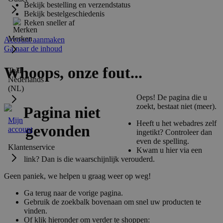
Bekijk bestelling en verzendstatus
Bekijk bestelgeschiedenis
Reken sneller af
Merken
Account aanmaken
Ga naar de inhoud
Whoops, onze fout...
Taal:
Nederlands
(NL)
Oeps! De pagina die u
zoekt, bestaat niet (meer).
Mijn
Heeft u het webadres zelf
account
ingetikt? Controleer dan
even de spelling.
Klantenservice
Kwam u hier via een
link? Dan is die waarschijnlijk verouderd.
Geen paniek, we helpen u graag weer op weg!
Ga terug naar de vorige pagina.
Gebruik de zoekbalk bovenaan om snel uw producten te
vinden.
Of klik hieronder om verder te shoppen: