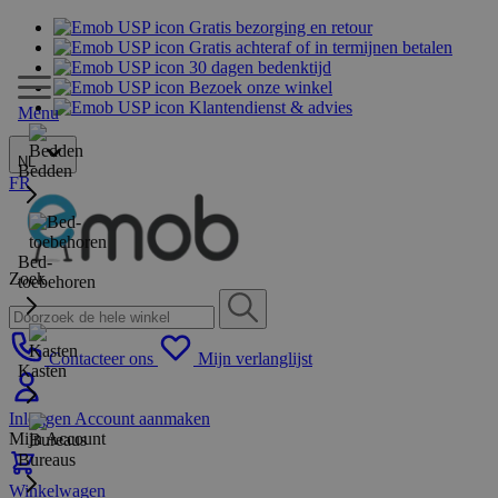
Gratis bezorging en retour
Gratis achteraf of in termijnen betalen
30 dagen bedenktijd
Bezoek onze winkel
Klantendienst & advies
Menu
NL
Bedden
FR
Bed-
Zoek
toebehoren
Contacteer ons
Mijn verlanglijst
Kasten
Inloggen
Account aanmaken
Mijn Account
Bureaus
Winkelwagen