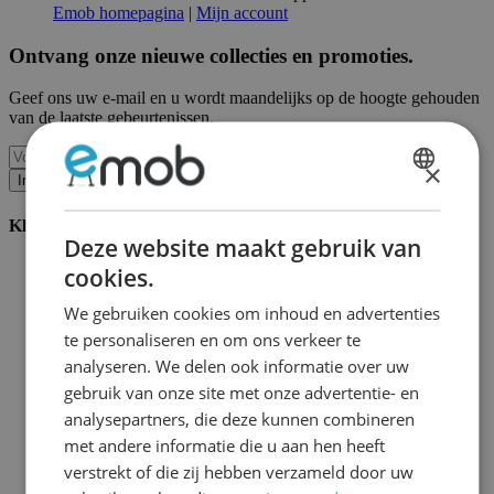
Emob homepagina
|
Mijn account
Ontvang onze nieuwe collecties en promoties.
Geef ons uw e-mail en u wordt maandelijks op de hoogte gehouden
van de laatste gebeurtenissen.
×
Inschrijven
DUTCH
Klantenservice
FRENCH
Deze website maakt gebruik van
Bestellen bij Emob
cookies.
Betaalmogelijkheden
Verzending en levering
We gebruiken cookies om inhoud en advertenties
Service en garantie
te personaliseren en om ons verkeer te
Annuleren of retourneren
analyseren. We delen ook informatie over uw
Klachten
Montagetips
gebruik van onze site met onze advertentie- en
Onderhoudsadvies
analysepartners, die deze kunnen combineren
Wachtwoord vergeten?
met andere informatie die u aan hen heeft
FAQ
Palletopslag & Fulfilment
verstrekt of die zij hebben verzameld door uw