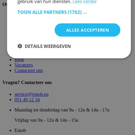
gebruik van hun diensten.
Lees verder
Over ons
TOON ALLE PARTNERS
(1702) →
Over ons
Magazijn
Merken
ALLES ACCEPTEREN
Showroom
Algemene voorwaarden
Juridische vermeldingen
DETAILS WEERGEVEN
Privacy- en cookie verklaring
Sitemap
Blog
Vacatures
Contacteer ons
Vragen? Contacteer ons
service@emob.eu
051 49 12 34
Maandag tot donderdag van 9u - 12u & 14u - 17u
Vrijdag van 9u - 12u & 14u - 15u
Emob