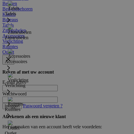
Bedden
Bed-toebehoren
Tafels
Kasten
Bureaus
Tafels
Zitmeubelen
Accessoires
Zitmeubelen
Verlichting
Ruimtes
Outlet
Accessoires
Reken af met uw account
E-mail adres
Verlichting
Wachtwoord
Paswoord vergeten ?
Inloggen
Ruimtes
Afrekenen als een nieuwe klant
Het aanmaken van een account heeft vele voordelen:
Outlet