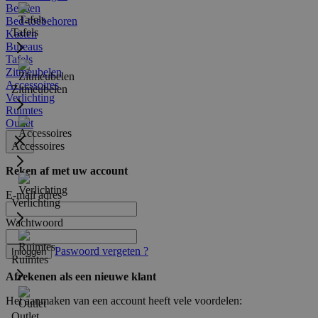
Bedden
Bed-toebehoren
Tafels
Kasten
Bureaus
Tafels
Zitmeubelen
Accessoires
Zitmeubelen
Verlichting
Ruimtes
Outlet
Accessoires
Reken af met uw account
E-mail adres
Verlichting
Wachtwoord
Paswoord vergeten ?
Inloggen
Ruimtes
Afrekenen als een nieuwe klant
Het aanmaken van een account heeft vele voordelen:
Outlet