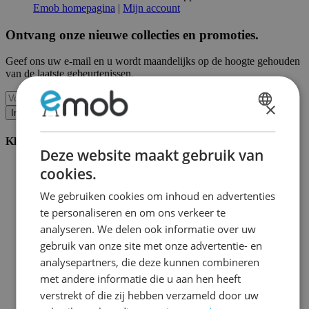
Emob homepagina
|
Mijn account
Ontvang onze nieuwe collecties en promoties.
Geef ons uw e-mail en u wordt maandelijks op de hoogte gehouden
van de laatste gebeurtenissen.
×
Inschrijven
DUTCH
Klantenservice
FRENCH
Deze website maakt gebruik van
Bestellen bij Emob
cookies.
Betaalmogelijkheden
Verzending en levering
We gebruiken cookies om inhoud en advertenties
Service en garantie
te personaliseren en om ons verkeer te
Annuleren of retourneren
analyseren. We delen ook informatie over uw
Klachten
Montagetips
gebruik van onze site met onze advertentie- en
Onderhoudsadvies
analysepartners, die deze kunnen combineren
Wachtwoord vergeten?
met andere informatie die u aan hen heeft
FAQ
Palletopslag & Fulfilment
verstrekt of die zij hebben verzameld door uw