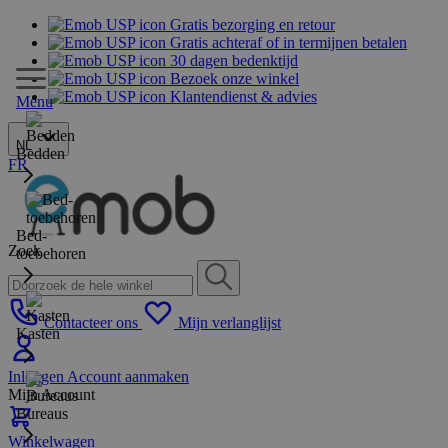
Gratis bezorging en retour
Gratis achteraf of in termijnen betalen
30 dagen bedenktijd
Bezoek onze winkel
Klantendienst & advies
Menu
NL
Bedden
FR
Bed-
Zoek
toebehoren
Contacteer ons
Mijn verlanglijst
Kasten
Inloggen
Account aanmaken
Mijn Account
Bureaus
Winkelwagen