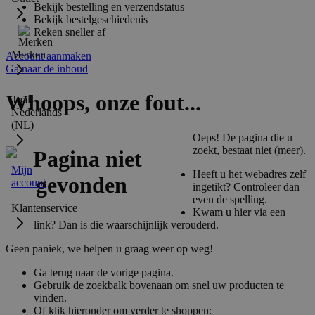
Bekijk bestelling en verzendstatus
Bekijk bestelgeschiedenis
Reken sneller af
Merken
Account aanmaken
Ga naar de inhoud
Whoops, onze fout...
Taal:
Nederlands
(NL)
Oeps! De pagina die u
zoekt, bestaat niet (meer).
Mijn
Heeft u het webadres zelf
account
ingetikt? Controleer dan
even de spelling.
Klantenservice
Kwam u hier via een
link? Dan is die waarschijnlijk verouderd.
Geen paniek, we helpen u graag weer op weg!
Ga terug naar de vorige pagina.
Gebruik de zoekbalk bovenaan om snel uw producten te
vinden.
Of klik hieronder om verder te shoppen: