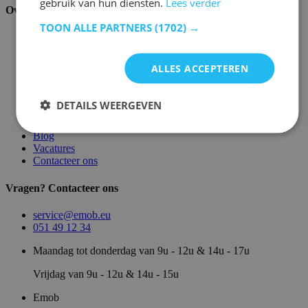
gebruik van hun diensten.
Lees verder
Over ons
TOON ALLE PARTNERS
(1702) →
Over ons
Magazijn
Merken
ALLES ACCEPTEREN
Showroom
Algemene voorwaarden
Juridische vermeldingen
DETAILS WEERGEVEN
Privacy- en cookie verklaring
Sitemap
Blog
Vacatures
Contacteer ons
Vragen? Contacteer ons
service@emob.eu
051 49 12 34
Maandag tot donderdag van 9u - 12u & 14u - 17u
Vrijdag van 9u - 12u & 14u - 15u
Emob