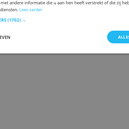
et andere informatie die u aan hen heeft verstrekt of die zij h
diensten.
Lees verder
ERS
(1702) →
EVEN
ALLE