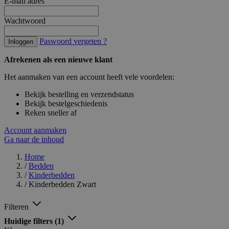
E-mail adres
Wachtwoord
Paswoord vergeten ?
Inloggen
Afrekenen als een nieuwe klant
Het aanmaken van een account heeft vele voordelen:
Bekijk bestelling en verzendstatus
Bekijk bestelgeschiedenis
Reken sneller af
Account aanmaken
Ga naar de inhoud
Home
/
Bedden
/
Kinderbedden
/
Kinderbedden Zwart
Filteren
Huidige filters
(1)