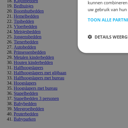
Kajuitbedden
kunnen combineren m
Bedhuisjes
uw gebruik van hun 
Boomhutbedden
Hemelbedden
TOON ALLE PARTN
Tipibedden
Vloerbedden
Meisjesbedden
DETAILS WEERG
Jongensbedden
Tienerbedden
Autobedden
Prinsessenbedden
Metalen kinderbedden
Houten kinderbedden
Halfhoogslapers
Halfhoogslapers met glijbaan
Halfhoogslapers met bureau
Hoogslapers
Hoogslapers met bureau
Stapelbedden
Stapelbedden 3 personen
Babybedden
Meegroeibedden
Peuterbedden
Babyparken