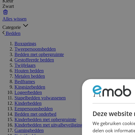
Kleur
Zwart
Alles wissen
Categorie
Bedden
Boxsprings
Tweepersoonsbedden
Bedden met opbergruimte
Gestoffeerde bedden
Twijfelaars
Houten bedden
Metalen bedden
Bedframes
Kingsizebedden
Logeerbedden
Stapelbedden volwassenen
Kinderbedden
Eenpersoonsbedden
Deze website 
Bedden met onderbed
Kinderbedden met opbergruimte
We gebruiken cookie
Kinderbedden met uitvalbeveiliging
delen ook informatie
Gamingbedden