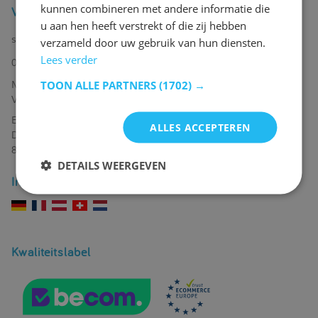
kunnen combineren met andere informatie die
Vragen? Contacteer ons
u aan hen heeft verstrekt of die zij hebben
service@emob.eu
verzameld door uw gebruik van hun diensten.
Lees verder
051 49 12 34
TOON ALLE PARTNERS
(1702) →
Maandag tot donderdag van 9u - 12u & 14u - 17u
Vrijdag van 9u - 12u & 14u - 15u
Emob
ALLES ACCEPTEREN
Deken de Bostraat 70a
8791 Beveren-Leie | België
DETAILS WEERGEVEN
Internationaal
Kwaliteitslabel