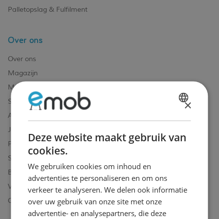
Palletopslag & Fulfilment
Over ons
Over ons
Magazijn
Merken
×
Showroom
DUTCH
Algemene voorwaarden
FRENCH
Juridische vermeldingen
Deze website maakt gebruik van
Privacy- en cookie verklaring
cookies.
Sitemap
We gebruiken cookies om inhoud en
Blog
advertenties te personaliseren en om ons
Vacatures
verkeer te analyseren. We delen ook informatie
over uw gebruik van onze site met onze
Contacteer ons
advertentie- en analysepartners, die deze