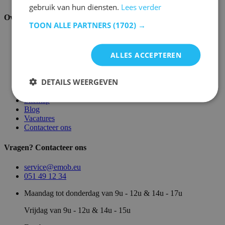
gebruik van hun diensten.
Lees verder
Over ons
TOON ALLE PARTNERS
(1702) →
Over ons
Magazijn
ALLES ACCEPTEREN
Merken
Showroom
Algemene voorwaarden
DETAILS WEERGEVEN
Juridische vermeldingen
Privacy- en cookie verklaring
Sitemap
Blog
Vacatures
Contacteer ons
Vragen? Contacteer ons
service@emob.eu
051 49 12 34
Maandag tot donderdag van 9u - 12u & 14u - 17u
Vrijdag van 9u - 12u & 14u - 15u