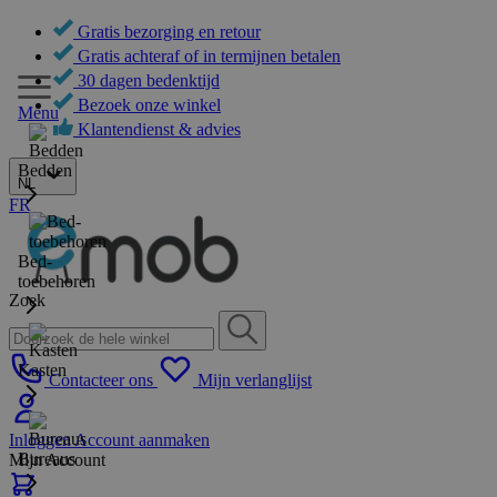
Gratis bezorging en retour
Gratis achteraf of in termijnen betalen
30 dagen bedenktijd
Bezoek onze winkel
Menu
Klantendienst & advies
Bedden
NL
FR
Bed-
toebehoren
Zoek
Kasten
Contacteer ons
Mijn verlanglijst
Inloggen
Account aanmaken
Bureaus
Mijn Account