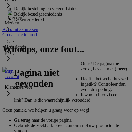
Bekijk bestelling en verzendstatus
Bekijk bestelgeschiedenis
Reken sneller af
Merken
Account aanmaken
Ga naar de inhoud
Taal:
Whoops, onze fout...
Nederlands
(NL)
Oeps! De pagina die u
zoekt, bestaat niet (meer).
Mijn
account
Heeft u het webadres zelf
ingetikt? Controleer dan
Klantenservice
even de spelling.
Kwam u hier via een
link? Dan is die waarschijnlijk verouderd.
Geen paniek, we helpen u graag weer op weg!
Ga terug naar de vorige pagina.
Gebruik de zoekbalk bovenaan om snel uw producten te
vinden.