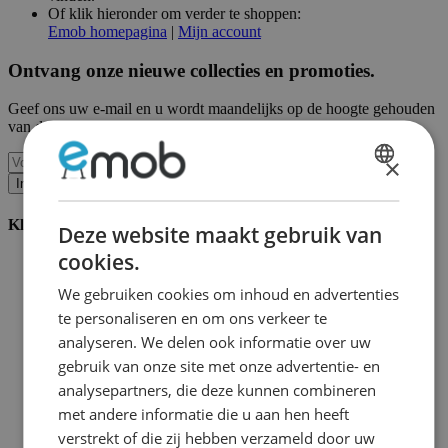
Of klik hieronder om verder te shoppen:
Emob homepagina
|
Mijn account
Ontvang onze nieuwe collecties en promoties.
Geef ons uw e-mail en u wordt maandelijks op de hoogte gehouden
van de laatste gebeurtenissen.
×
DUTCH
Inschrijven
FRENCH
Klantenservice
Deze website maakt gebruik van
cookies.
Bestellen bij Emob
Betaalmogelijkheden
We gebruiken cookies om inhoud en advertenties
Verzending en levering
te personaliseren en om ons verkeer te
Service en garantie
Annuleren of retourneren
analyseren. We delen ook informatie over uw
Klachten
gebruik van onze site met onze advertentie- en
Montagetips
analysepartners, die deze kunnen combineren
Onderhoudsadvies
Wachtwoord vergeten?
met andere informatie die u aan hen heeft
FAQ
verstrekt of die zij hebben verzameld door uw
Palletopslag & Fulfilment