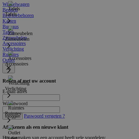
Winkelwagen
Bedden
Tafels
Bed-toebehoren
Kasten
Bureaus
Tafels
Zitmeubelen
Zitmeubelen
Accessoires
Verlichting
Ruimtes
Outlet
Accessoires
Reken af met uw account
Verlichting
E-mail adres
Wachtwoord
Ruimtes
Paswoord vergeten ?
Inloggen
Afrekenen als een nieuwe klant
Het aanmaken van een account heeft vele voordelen:
Outlet