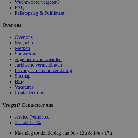
Wachtwoord vergeten?
FAQ
Palletopslag & Fulfilment
Over ons
Over ons
Magazijn
Merken
Showroom
Algemene voorwaarden
Juridische vermeldingen
Privacy- en cookie verklaring
Sitemap
Blog
Vacatures
Contacteer ons
Vragen? Contacteer ons
service@emob.eu
051 49 12 34
Maandag tot donderdag van 9u - 12u & 14u - 17u