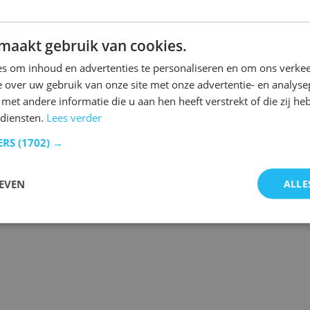
maakt gebruik van cookies.
n.
s om inhoud en advertenties te personaliseren en om ons verkee
 over uw gebruik van onze site met onze advertentie- en analyse
et andere informatie die u aan hen heeft verstrekt of die zij h
diensten.
Lees verder
 de laatste gebeurtenissen.
ERS
(1702) →
EVEN
ALLE