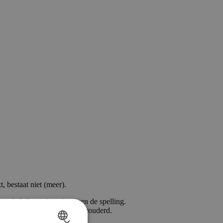
, bestaat niet (meer).
ngetikt? Controleer dan even de spelling.
an is die waarschijnlijk verouderd.
×