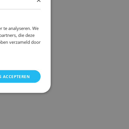
DUTCH
FRENCH
r te analyseren. We
partners, die deze
ebben verzameld door
S ACCEPTEREN