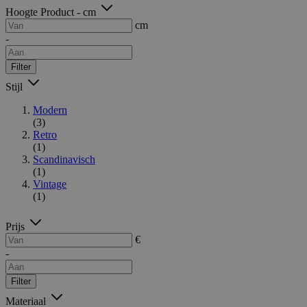
Hoogte Product - cm
cm
-
Filter
Stijl
Modern
(3)
Retro
(1)
Scandinavisch
(1)
Vintage
(1)
Prijs
€
-
Filter
Materiaal