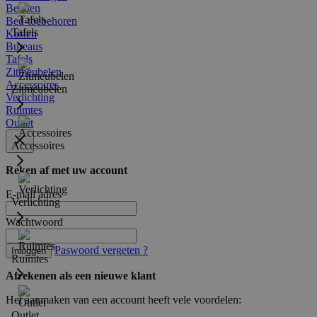
Bedden
Bed-toebehoren
Tafels
Kasten
Bureaus
Tafels
Zitmeubelen
Accessoires
Zitmeubelen
Verlichting
Ruimtes
Outlet
Accessoires
Reken af met uw account
E-mail adres
Verlichting
Wachtwoord
Paswoord vergeten ?
Inloggen
Ruimtes
Afrekenen als een nieuwe klant
Het aanmaken van een account heeft vele voordelen:
Outlet