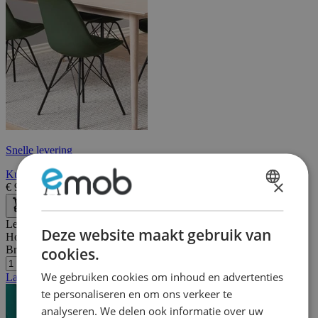
Snelle levering
Kuipstoel Irma in fluweel - bosgroen/zwart
×
€
95,90
€
137,00
DUTCH
FRENCH
Lengte:
61 cm
Deze website maakt gebruik van
Hoogte:
83 cm
Breedte/diepte:
57 cm
cookies.
We gebruiken cookies om inhoud en advertenties
Laatste stuks
te personaliseren en om ons verkeer te
analyseren. We delen ook informatie over uw