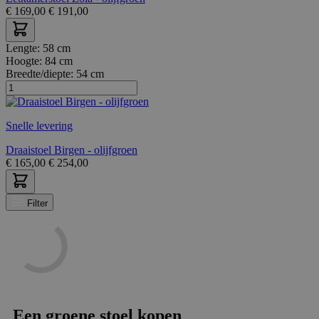
€
169,00
€
191,00
Lengte:
58 cm
Hoogte:
84 cm
Breedte/diepte:
54 cm
Snelle levering
Draaistoel Birgen - olijfgroen
€
165,00
€
254,00
Filter
Een groene stoel kopen