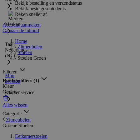
Bekijk bestelling en verzendstatus
Bekijk bestelgeschiedenis
Reken sneller af
Merken
Account aanmaken
Ga naar de inhoud
Home
Taal:
/
Zitmeubelen
Nederlands
/
Stoelen
(NL)
/
Stoelen Groen
Filteren
Mijn
Huidige filters
(1)
account
Kleur
Groen
Klantenservice
Alles wissen
Categorie
Zitmeubelen
Groene Stoelen
Eetkamerstoelen