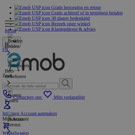
Gratis bezorging en retour
Gratis achteraf of in termijnen betalen
30 dagen bedenktijd
Bezoek onze winkel
Klantendienst & advies
Menu
NL
Bedden
FR
Bed-
Zoek
toebehoren
Contacteer ons
Mijn verlanglijst
Kasten
Inloggen
Account aanmaken
Mijn Account
Bureaus
Winkelwagen