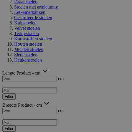
Draaistoelen
Stoelen met armleuning
Eetkamerbanken
Gestoffeerde stoelen
Kuipstoelen
Velvet stoelen
Teddystoelen
Kunststoffen stoelen
Houten stoelen
Metalen stoelen
Sledestoelen
Keukenstoelen
Lengte Product - cm
cm
-
Filter
Breedte Product - cm
cm
-
Filter