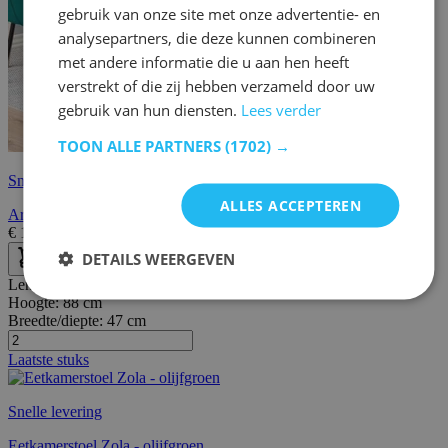
gebruik van onze site met onze advertentie- en
analysepartners, die deze kunnen combineren
met andere informatie die u aan hen heeft
verstrekt of die zij hebben verzameld door uw
gebruik van hun diensten.
Lees verder
TOON ALLE PARTNERS
(1702) →
Snelle levering
ALLES ACCEPTEREN
Armstoel Hermeline - flessengroen/zwart
€
195,00
€
281,00
DETAILS WEERGEVEN
Lengte:
55 cm
Hoogte:
88 cm
Breedte/diepte:
47 cm
Laatste stuks
Snelle levering
Eetkamerstoel Zola - olijfgroen