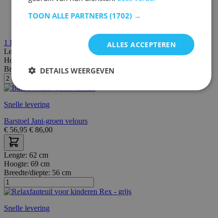
TOON ALLE PARTNERS
(1702) →
1
Review
ALLES ACCEPTEREN
Lengte:
51 cm
Hoogte:
98 cm
Breedte/diepte:
42 cm
DETAILS WEERGEVEN
Snelle levering
Barstoel Jani-groen velours
€
56,95
€
86,00
Lengte:
62 cm
Hoogte:
69 cm
Breedte/diepte:
56 cm
Snelle levering