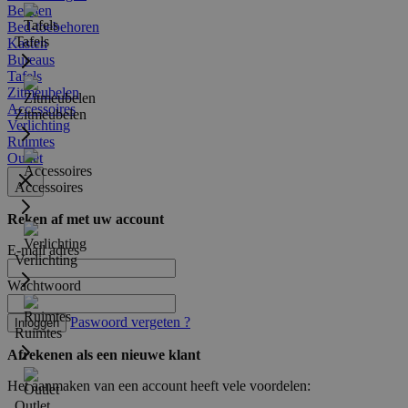
Bedden
Bed-toebehoren
Tafels
Kasten
Bureaus
Tafels
Zitmeubelen
Accessoires
Zitmeubelen
Verlichting
Ruimtes
Outlet
Accessoires
Reken af met uw account
E-mail adres
Verlichting
Wachtwoord
Paswoord vergeten ?
Inloggen
Ruimtes
Afrekenen als een nieuwe klant
Het aanmaken van een account heeft vele voordelen:
Outlet