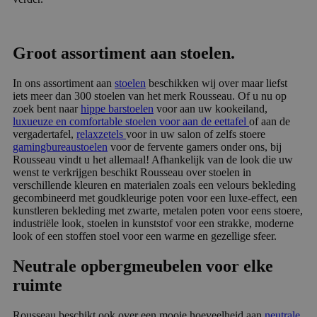
Groot assortiment aan stoelen.
In ons assortiment aan
stoelen
beschikken wij over maar liefst
iets meer dan 300 stoelen van het merk Rousseau. Of u nu op
zoek bent naar
hippe barstoelen
voor aan uw kookeiland,
luxueuze en comfortable stoelen voor aan de eettafel
of aan de
vergadertafel,
relaxzetels
voor in uw salon of zelfs stoere
gamingbureaustoelen
voor de fervente gamers onder ons, bij
Rousseau vindt u het allemaal! Afhankelijk van de look die uw
wenst te verkrijgen beschikt Rousseau over stoelen in
verschillende kleuren en materialen zoals een velours bekleding
gecombineerd met goudkleurige poten voor een luxe-effect, een
kunstleren bekleding met zwarte, metalen poten voor eens stoere,
industriële look, stoelen in kunststof voor een strakke, moderne
look of een stoffen stoel voor een warme en gezellige sfeer.
Neutrale opbergmeubelen voor elke
ruimte
Rousseau beschikt ook over een mooie hoeveelheid aan
neutrale