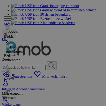
Gratis bezorging en retour
Gratis achteraf of in termijnen betalen
30 dagen bedenktijd
Bezoek onze winkel
Klantendienst & advies
Menu
NL
Bedden
FR
Bed-
Zoek
toebehoren
Contacteer ons
Mijn verlanglijst
Kasten
Inloggen
Account aanmaken
Mijn Account
Bureaus
Winkelwagen