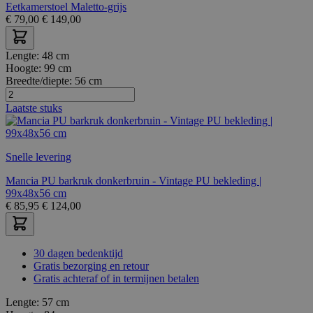
Eetkamerstoel Maletto-grijs
€
79,00
€
149,00
Lengte:
48 cm
Hoogte:
99 cm
Breedte/diepte:
56 cm
Laatste stuks
Snelle levering
Mancia PU barkruk donkerbruin - Vintage PU bekleding |
99x48x56 cm
€
85,95
€
124,00
30 dagen bedenktijd
Gratis bezorging en retour
Gratis achteraf of in termijnen betalen
Lengte:
57 cm