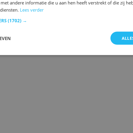
et andere informatie die u aan hen heeft verstrekt of die zij h
diensten.
Lees verder
ERS
(1702) →
EVEN
ALLE