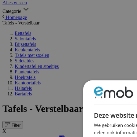
Alles wissen
Categorie
Homepage
Tafels - Verstelbaar
Eettafels
Salontafels
Bijzettafels
Keukentafels
Tafels met stoelen
Sidetables
Kindertafel en stoeltjes
Plantentafels
Hoektafels
Kantoortafels
Haltafels
Bartafels
Tafels - Verstelbaar
Deze website 
We gebruiken cookie
Filter
X
delen ook informatie