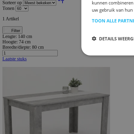
kunnen combineren m
Sorteer op
Tonen
uw gebruik van hun 
1
Artikel
TOON ALLE PARTN
Filter
Lengte:
140 cm
DETAILS WEERG
Hoogte:
74 cm
Breedte/diepte:
80 cm
Laatste stuks