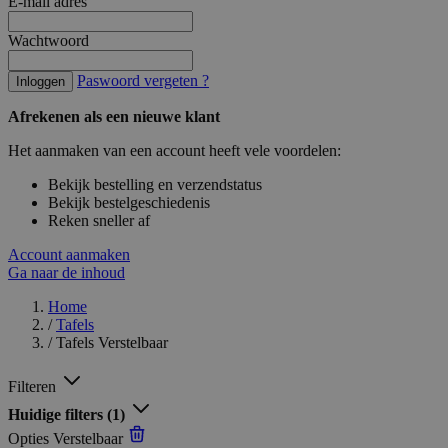
E-mail adres
Wachtwoord
Paswoord vergeten ?
Inloggen
Afrekenen als een nieuwe klant
Het aanmaken van een account heeft vele voordelen:
Bekijk bestelling en verzendstatus
Bekijk bestelgeschiedenis
Reken sneller af
Account aanmaken
Ga naar de inhoud
Home
/
Tafels
/
Tafels Verstelbaar
Filteren
Huidige filters
(1)
Opties
Verstelbaar