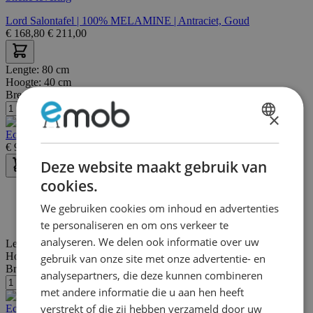
Lord Salontafel | 100% MELAMINE | Antraciet, Goud
€
168,80
€
211,00
Lengte:
80 cm
Hoogte:
40 cm
Breedte/diepte:
70 cm
×
DUTCH
Eclipse Set/2 Salontafels Antiek Goud
€
919,00
€
1.147,00
FRENCH
Deze website maakt gebruik van
cookies.
30 dagen bedenktijd
We gebruiken cookies om inhoud en advertenties
Gratis bezorging en retour
Gratis achteraf of in termijnen betalen
te personaliseren en om ons verkeer te
analyseren. We delen ook informatie over uw
Lengte:
51 cm
Hoogte:
35 cm
gebruik van onze site met onze advertentie- en
Breedte/diepte:
37 cm
analysepartners, die deze kunnen combineren
met andere informatie die u aan hen heeft
verstrekt of die zij hebben verzameld door uw
Eclipse S Antiek Goud Salontafel