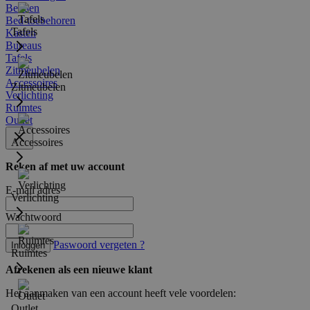
Bedden
Bed-toebehoren
Tafels
Kasten
Bureaus
Tafels
Zitmeubelen
Accessoires
Zitmeubelen
Verlichting
Ruimtes
Outlet
Accessoires
Reken af met uw account
E-mail adres
Verlichting
Wachtwoord
Paswoord vergeten ?
Inloggen
Ruimtes
Afrekenen als een nieuwe klant
Het aanmaken van een account heeft vele voordelen:
Outlet