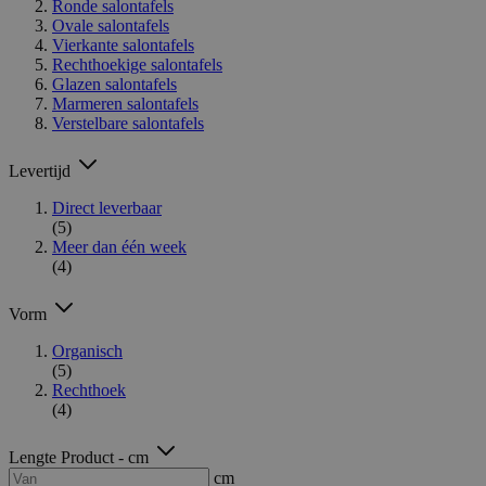
Ronde salontafels
Ovale salontafels
Vierkante salontafels
Rechthoekige salontafels
Glazen salontafels
Marmeren salontafels
Verstelbare salontafels
Levertijd
Direct leverbaar
(5)
Meer dan één week
(4)
Vorm
Organisch
(5)
Rechthoek
(4)
Lengte Product - cm
cm