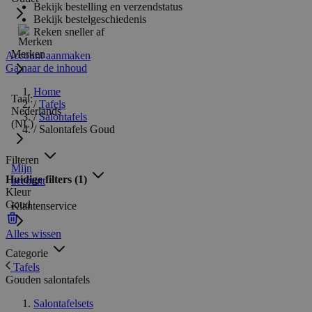
Bekijk bestelling en verzendstatus
Bekijk bestelgeschiedenis
Reken sneller af
Merken
Account aanmaken
Ga naar de inhoud
Home
Taal:
/
Tafels
Nederlands
/
Salontafels
(NL)
/
Salontafels Goud
Filteren
Mijn
Huidige filters
(1)
account
Kleur
Goud
Klantenservice
Alles wissen
Categorie
Tafels
Gouden salontafels
Salontafelsets