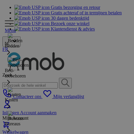
Gratis bezorging en retour
Gratis achteraf of in termijnen betalen
30 dagen bedenktijd
Bezoek onze winkel
Klantendienst & advies
Menu
NL
Bedden
FR
Bed-
Zoek
toebehoren
Contacteer ons
Mijn verlanglijst
Kasten
Inloggen
Account aanmaken
Mijn Account
Bureaus
Winkelwagen