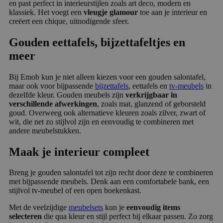
en past perfect in interieurstijlen zoals art deco, modern en
klassiek. Het voegt een
vleugje glamour
toe aan je interieur en
creëert een chique, uitnodigende sfeer.
Gouden eettafels, bijzettafeltjes en
meer
Bij Emob kun je niet alleen kiezen voor een gouden salontafel,
maar ook voor bijpassende
bijzettafels
, eettafels en
tv-meubels
in
dezelfde kleur. Gouden meubels zijn
verkrijgbaar in
verschillende afwerkingen
, zoals mat, glanzend of geborsteld
goud. Overweeg ook alternatieve kleuren zoals zilver, zwart of
wit, die net zo stijlvol zijn en eenvoudig te combineren met
andere meubelstukken.
Maak je interieur compleet
Breng je gouden salontafel tot zijn recht door deze te combineren
met bijpassende meubels. Denk aan een comfortabele bank, een
stijlvol tv-meubel of een open boekenkast.
Met de veelzijdige
meubelsets
kun je
eenvoudig items
selecteren
die qua kleur en stijl perfect bij elkaar passen. Zo zorg