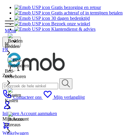
Gratis bezorging en retour
Gratis achteraf of in termijnen betalen
30 dagen bedenktijd
Bezoek onze winkel
Klantendienst & advies
Menu
NL
Bedden
FR
Bed-
Zoek
toebehoren
Contacteer ons
Mijn verlanglijst
Kasten
Inloggen
Account aanmaken
Mijn Account
Bureaus
Winkelwagen