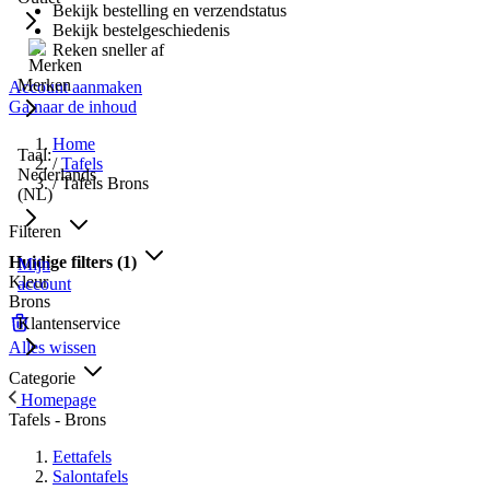
Bekijk bestelling en verzendstatus
Bekijk bestelgeschiedenis
Reken sneller af
Merken
Account aanmaken
Ga naar de inhoud
Home
Taal:
/
Tafels
Nederlands
/
Tafels Brons
(NL)
Filteren
Huidige filters
(1)
Mijn
Kleur
account
Brons
Klantenservice
Alles wissen
Categorie
Homepage
Tafels - Brons
Eettafels
Salontafels