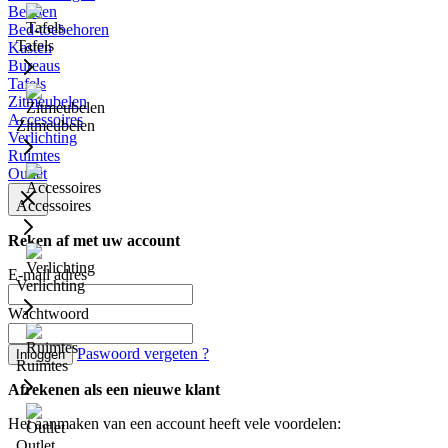
Bedden
Bed-toebehoren
Tafels
Kasten
Bureaus
Tafels
Zitmeubelen
Accessoires
Zitmeubelen
Verlichting
Ruimtes
Outlet
Accessoires
Reken af met uw account
E-mail adres
Verlichting
Wachtwoord
Paswoord vergeten ?
Inloggen
Ruimtes
Afrekenen als een nieuwe klant
Het aanmaken van een account heeft vele voordelen:
Outlet