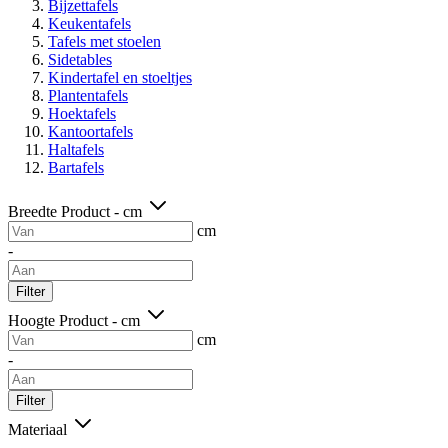
Bijzettafels
Keukentafels
Tafels met stoelen
Sidetables
Kindertafel en stoeltjes
Plantentafels
Hoektafels
Kantoortafels
Haltafels
Bartafels
Breedte Product - cm
cm
-
Filter
Hoogte Product - cm
cm
-
Filter
Materiaal