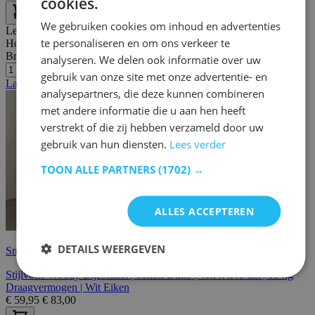
cookies.
We gebruiken cookies om inhoud en advertenties
Lengte:
40 cm
te personaliseren en om ons verkeer te
Hoogte:
47 cm
Breedte/diepte:
40 cm
analyseren. We delen ook informatie over uw
gebruik van onze site met onze advertentie- en
Laatste stuks
analysepartners, die deze kunnen combineren
met andere informatie die u aan hen heeft
verstrekt of die zij hebben verzameld door uw
gebruik van hun diensten.
Lees verder
TOON ALLE PARTNERS
(1702) →
ALLES ACCEPTEREN
DETAILS WEERGEVEN
Snelle levering
Stijlvolle Woody Bijzettafel | 18mm Dikte | 40x47x40 cm | 15 kg
Draagvermogen | Wit Eiken
€
59,95
€
83,00