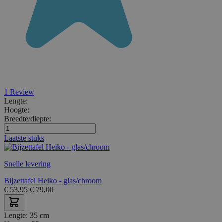
1
Review
Lengte:
Hoogte:
Breedte/diepte:
Laatste stuks
Snelle levering
Bijzettafel Heiko - glas/chroom
€
53,95
€
79,00
Lengte:
35 cm