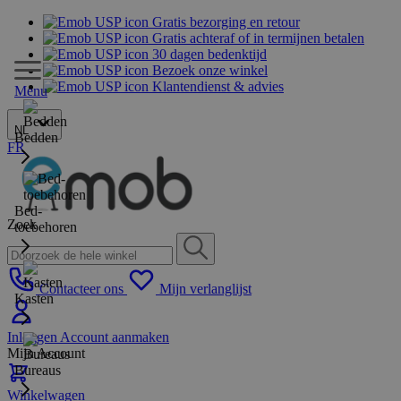
Gratis bezorging en retour
Gratis achteraf of in termijnen betalen
30 dagen bedenktijd
Bezoek onze winkel
Klantendienst & advies
Menu
NL
Bedden
FR
Bed-
Zoek
toebehoren
Contacteer ons
Mijn verlanglijst
Kasten
Inloggen
Account aanmaken
Mijn Account
Bureaus
Winkelwagen