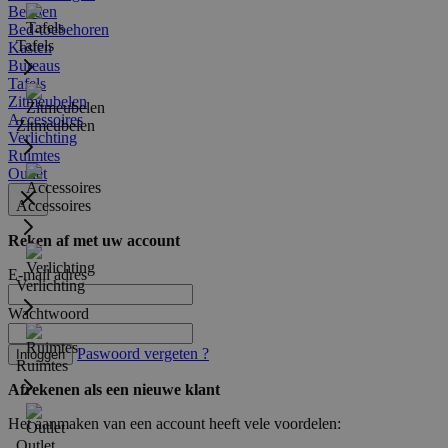
Bedden
Bed-toebehoren
Tafels
Kasten
Bureaus
Tafels
Zitmeubelen
Accessoires
Zitmeubelen
Verlichting
Ruimtes
Outlet
Accessoires
Reken af met uw account
E-mail adres
Verlichting
Wachtwoord
Paswoord vergeten ?
Inloggen
Ruimtes
Afrekenen als een nieuwe klant
Het aanmaken van een account heeft vele voordelen:
Outlet