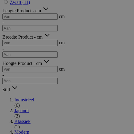
Zwart
(11)
Lengte Product - cm
cm
-
Breedte Product - cm
cm
-
Hoogte Product - cm
cm
-
Stijl
Industrieel
(6)
Japandi
(3)
Klassiek
(1)
Modern