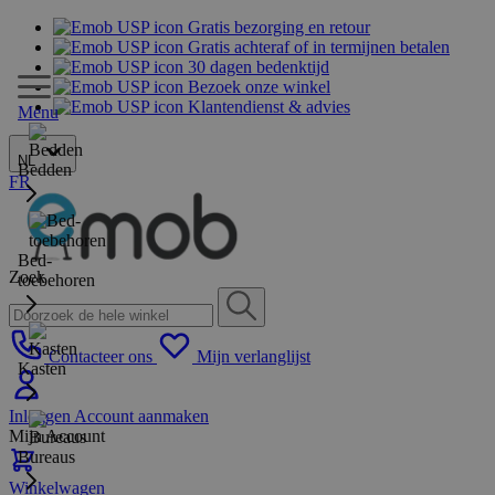
Gratis bezorging en retour
Gratis achteraf of in termijnen betalen
30 dagen bedenktijd
Bezoek onze winkel
Klantendienst & advies
Menu
NL
Bedden
FR
Bed-
Zoek
toebehoren
Contacteer ons
Mijn verlanglijst
Kasten
Inloggen
Account aanmaken
Mijn Account
Bureaus
Winkelwagen