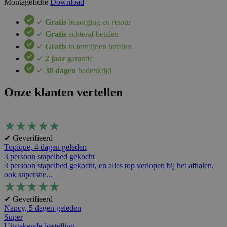
Montagefiche
Download
✓
Gratis
bezorging en retour
✓
Gratis
achteraf betalen
✓
Gratis
in termijnen betalen
✓
2 jaar
garantie
✓
30 dagen
bedenktijd
Onze klanten vertellen
★
★
★
★
★
✔ Geverifieerd
Topique,
4 dagen geleden
3 persoon stapelbed gekocht
3 persoon stapelbed gekocht, en alles top verlopen bij het afhalen,
ook supersne...
★
★
★
★
★
✔ Geverifieerd
Nancy,
5 dagen geleden
Super
Uitstekende bestelling