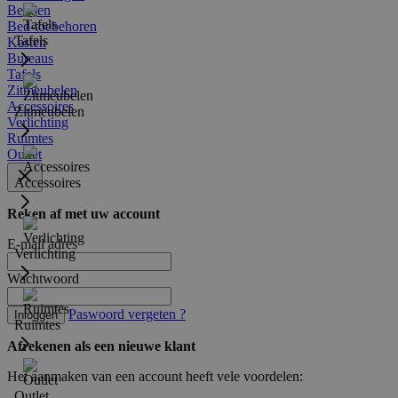
Bedden
Bed-toebehoren
Tafels
Kasten
Bureaus
Tafels
Zitmeubelen
Accessoires
Zitmeubelen
Verlichting
Ruimtes
Outlet
Accessoires
Reken af met uw account
E-mail adres
Verlichting
Wachtwoord
Paswoord vergeten ?
Inloggen
Ruimtes
Afrekenen als een nieuwe klant
Het aanmaken van een account heeft vele voordelen:
Outlet