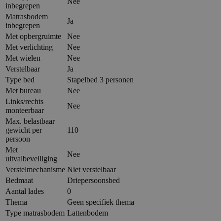
Nee
inbegrepen
Matrasbodem
Ja
inbegrepen
Met opbergruimte
Nee
Met verlichting
Nee
Met wielen
Nee
Verstelbaar
Ja
Type bed
Stapelbed 3 personen
Met bureau
Nee
Links/rechts
Nee
monteerbaar
Max. belastbaar
gewicht per
110
persoon
Met
Nee
uitvalbeveiliging
Verstelmechanisme
Niet verstelbaar
Bedmaat
Driepersoonsbed
Aantal lades
0
Thema
Geen specifiek thema
Type matrasbodem
Lattenbodem