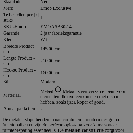
Slaaplade
Nee
Merk
Emob Exclusive
Te bestellen per [x]
1
stuks
SKU-Emob
EMOASB30-14
Garantie
2 jaar fabrieksgarantie
Kleur
Wit
Breedte Product -
145,00 cm
cm
Lengte Product -
210,00 cm
cm
Hoogte Product -
160,00 cm
cm
Stijl
Modern
Metaal
Metaal is een verzamelnaam voor
Materiaal
elementen die overeenkomsten met elkaar
hebben, zoals ijzer, koper of goud.
Aantal pakketten
2
De metalen stapelbedden Trixie combineren modern design met
functionaliteit en zijn de perfecte oplossing voor kamers waar
ruimtebesparing essentieel is. De
metalen constructie
zorgt voor