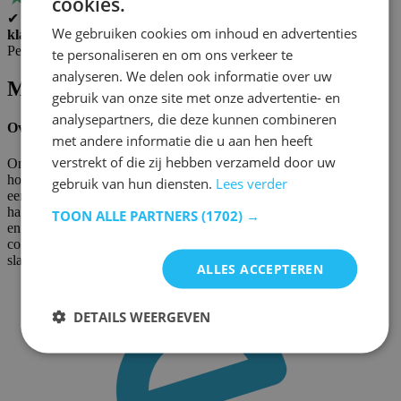
cookies.
✔ Geverifieerd
We gebruiken cookies om inhoud en advertenties
klant
Perfect alles binnen gezet door de leverancier
te personaliseren en om ons verkeer te
analyseren. We delen ook informatie over uw
Merkeninformatie
gebruik van onze site met onze advertentie- en
analysepartners, die deze kunnen combineren
Over Emob Exclusive
met andere informatie die u aan hen heeft
verstrekt of die zij hebben verzameld door uw
Ontdek het ‘Emob Exclusives’-gamma, een unieke collectie
hoogwaardige bedden, exclusief verkrijgbaar bij Emob. Van
gebruik van hun diensten.
Lees verder
eenpersoons- en tweepersoonsbedden tot stapelbedden,
halfhoogslapers en kajuitbedden: elk stuk combineert stijl, comfort
TOON ALLE PARTNERS
(1702) →
en functionaliteit. Speciaal ontworpen voor Emob, biedt deze
collectie alles wat je nodig hebt voor de perfecte
slaapkamerinrichting.
ALLES ACCEPTEREN
DETAILS WEERGEVEN