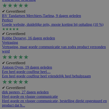
★
★
★
★
★
✔ Geverifieerd
BV Tandartsen Merchiers-Taelma,
9 dagen geleden
Perfect
Goede website, duidelijke prijs, mooie korting bij ophaling (10 %)
★
★
★
★
★
✔ Geverifieerd
Robbe Deraeve,
16 dagen geleden
Vertraging
Vertraging, maar goede communicatie van zodra product verzonden
werd
★
★
★
★
★
✔ Geverifieerd
Antoon Oyen,
19 dagen geleden
Een heel goede couffeur heel…
Een heel goede couffeur heel vriendelijk heel behulpzaam
★
★
★
★
★
✔ Geverifieerd
dirk peeters,
27 dagen geleden
Heel goede en vlugge communicatie
Heel goede en vlugge communicatie, bestelling direkt opgestuurd en
product dat b...