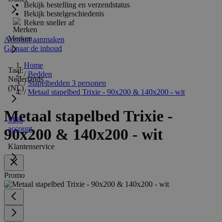
Bekijk bestelling en verzendstatus
Bekijk bestelgeschiedenis
Reken sneller af
Merken
Account aanmaken
Ga naar de inhoud
Home
Taal:
/
Bedden
Nederlands
/
Stapelbedden 3 personen
(NL)
/
Metaal stapelbed Trixie - 90x200 & 140x200 - wit
Metaal stapelbed Trixie -
Mijn
account
90x200 & 140x200 - wit
Klantenservice
Promo