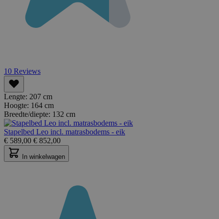
10
Reviews
Lengte:
207 cm
Hoogte:
164 cm
Breedte/diepte:
132 cm
Stapelbed Leo incl. matrasbodems - eik
€
589,00
€
852,00
In winkelwagen