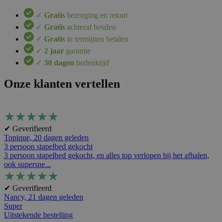
✓
Gratis
bezorging en retour
✓
Gratis
achteraf betalen
✓
Gratis
in termijnen betalen
✓
2 jaar
garantie
✓
30 dagen
bedenktijd
Onze klanten vertellen
★
★
★
★
★
✔ Geverifieerd
Topique,
20 dagen geleden
3 persoon stapelbed gekocht
3 persoon stapelbed gekocht, en alles top verlopen bij het afhalen,
ook supersne...
★
★
★
★
★
✔ Geverifieerd
Nancy,
21 dagen geleden
Super
Uitstekende bestelling