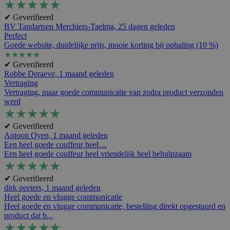
★
★
★
★
★
✔ Geverifieerd
BV Tandartsen Merchiers-Taelma,
25 dagen geleden
Perfect
Goede website, duidelijke prijs, mooie korting bij ophaling (10 %)
★
★
★
★
★
✔ Geverifieerd
Robbe Deraeve,
1 maand geleden
Vertraging
Vertraging, maar goede communicatie van zodra product verzonden
werd
★
★
★
★
★
✔ Geverifieerd
Antoon Oyen,
1 maand geleden
Een heel goede couffeur heel…
Een heel goede couffeur heel vriendelijk heel behulpzaam
★
★
★
★
★
✔ Geverifieerd
dirk peeters,
1 maand geleden
Heel goede en vlugge communicatie
Heel goede en vlugge communicatie, bestelling direkt opgestuurd en
product dat b...
★
★
★
★
★