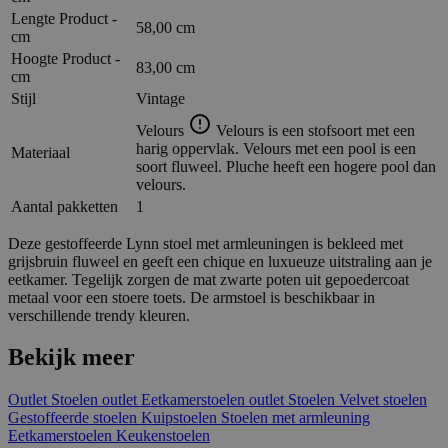
Lengte Product -
58,00 cm
cm
Hoogte Product -
83,00 cm
cm
Stijl
Vintage
Velours
Velours is een stofsoort met een
harig oppervlak. Velours met een pool is een
Materiaal
soort fluweel. Pluche heeft een hogere pool dan
velours.
Aantal pakketten
1
Deze gestoffeerde Lynn stoel met armleuningen is bekleed met
grijsbruin fluweel en geeft een chique en luxueuze uitstraling aan je
eetkamer. Tegelijk zorgen de mat zwarte poten uit gepoedercoat
metaal voor een stoere toets. De armstoel is beschikbaar in
verschillende trendy kleuren.
Bekijk meer
Outlet
Stoelen outlet
Eetkamerstoelen outlet
Stoelen
Velvet stoelen
Gestoffeerde stoelen
Kuipstoelen
Stoelen met armleuning
Eetkamerstoelen
Keukenstoelen