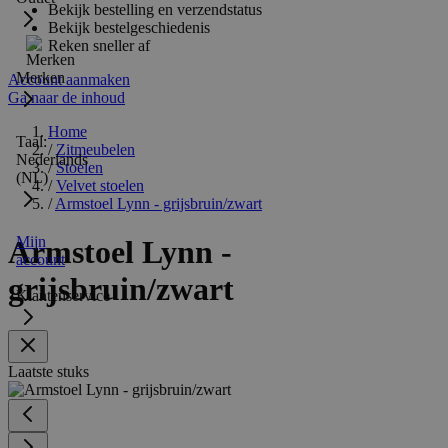
Bekijk bestelling en verzendstatus
Bekijk bestelgeschiedenis
Reken sneller af
Merken
Account aanmaken
Ga naar de inhoud
Home
Taal:
/
Zitmeubelen
Nederlands
/
Stoelen
(NL)
/
Velvet stoelen
/
Armstoel Lynn - grijsbruin/zwart
Mijn
Armstoel Lynn -
account
grijsbruin/zwart
Klantenservice
Laatste stuks