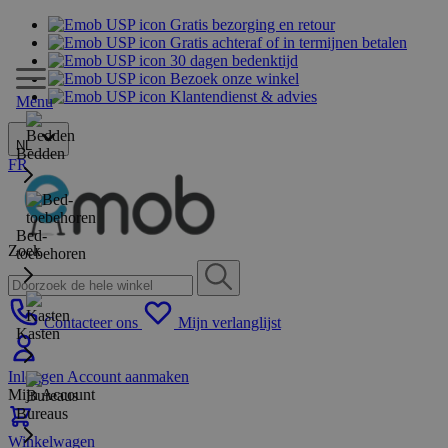
Gratis bezorging en retour
Gratis achteraf of in termijnen betalen
30 dagen bedenktijd
Bezoek onze winkel
Klantendienst & advies
Menu
NL
Bedden
FR
Bed-
Zoek
toebehoren
Contacteer ons
Mijn verlanglijst
Kasten
Inloggen
Account aanmaken
Mijn Account
Bureaus
Winkelwagen