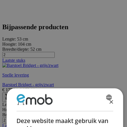
Bijpassende producten
Lengte:
53 cm
Hoogte:
104 cm
Breedte/diepte:
52 cm
Laatste stuks
Snelle levering
Barstoel Bridget - grijs/zwart
€
175,00
€
275,00
×
Lengte:
58 cm
DUTCH
Hoogte:
83 cm
Breedte/diepte:
55 cm
FRENCH
Deze website maakt gebruik van
Laatste stuks