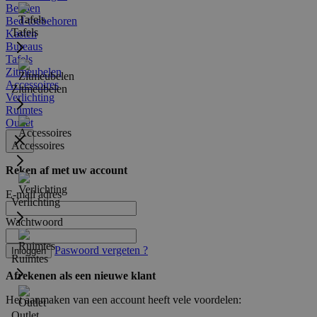
Bedden
Bed-toebehoren
Tafels
Kasten
Bureaus
Tafels
Zitmeubelen
Accessoires
Zitmeubelen
Verlichting
Ruimtes
Outlet
Accessoires
Reken af met uw account
E-mail adres
Verlichting
Wachtwoord
Paswoord vergeten ?
Inloggen
Ruimtes
Afrekenen als een nieuwe klant
Het aanmaken van een account heeft vele voordelen:
Outlet