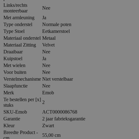
Links/rechts
Nee
monteerbaar
Met armleuning
Ja
Type onderstel
Normale poten
Type Stoel
Eetkamerstoel
Materiaal onderstel
Metaal
Materiaal Zitting
Velvet
Draaibaar
Nee
Kuipstoel
Ja
Met wielen
Nee
Voor buiten
Nee
Verstelmechanisme
Niet verstelbaar
Slaapfunctie
Nee
Merk
Emob
Te bestellen per [x]
2
stuks
SKU-Emob
ACT0000086768
Garantie
2 jaar fabrieksgarantie
Kleur
Zwart
Breedte Product -
55,00 cm
cm