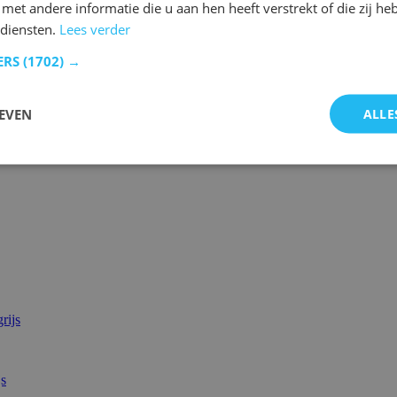
et andere informatie die u aan hen heeft verstrekt of die zij h
diensten.
Lees verder
ERS
(1702) →
EVEN
ALLE
js