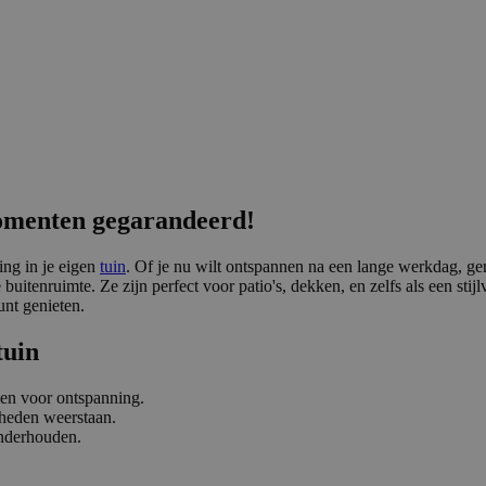
omenten gegarandeerd!
ing in je eigen
tuin
. Of je nu wilt ontspannen na een lange werkdag, gen
buitenruimte. Ze zijn perfect voor patio's, dekken, en zelfs als een stij
unt genieten.
tuin
gen voor ontspanning.
gheden weerstaan.
onderhouden.