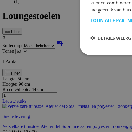
(1)
kunnen combineren m
uw gebruik van hun 
Loungestoelen
TOON ALLE PARTN
Filter
X
DETAILS WEERG
Sorteer op
Tonen
1
Artikel
Filter
Lengte:
50 cm
Hoogte:
90 cm
Breedte/diepte:
44 cm
Laatste stuks
Snelle levering
Verstelbare tuinstoel Atelier del Sofa - metaal en polyester - donkergri
€
159,00
€
183,00