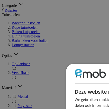
Categorie
Ruimtes
Tuinstoelen
Wicker tuinstoelen
Rope tuinstoelen
Buiten kuipstoelen
Dining tuinstoelen
Barkrukken voor buiten
Loungestoelen
Opties
Opklapbaar
(1)
Verstelbaar
(1)
Materiaal
Deze website 
Metaal
We gebruiken cookie
(1)
delen ook informatie
Polyester