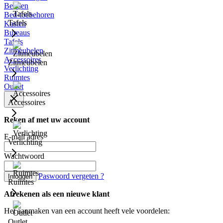
Bedden
Bed-toebehoren
Tafels
Kasten
Bureaus
Tafels
Zitmeubelen
Accessoires
Zitmeubelen
Verlichting
Ruimtes
Outlet
Accessoires
Reken af met uw account
E-mail adres
Verlichting
Wachtwoord
Paswoord vergeten ?
Inloggen
Ruimtes
Afrekenen als een nieuwe klant
Het aanmaken van een account heeft vele voordelen:
Outlet