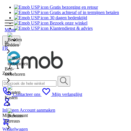
Gratis bezorging en retour
Gratis achteraf of in termijnen betalen
30 dagen bedenktijd
Bezoek onze winkel
Klantendienst & advies
Menu
NL
Bedden
FR
Bed-
Zoek
toebehoren
Contacteer ons
Mijn verlanglijst
Kasten
Inloggen
Account aanmaken
Mijn Account
Bureaus
Winkelwagen