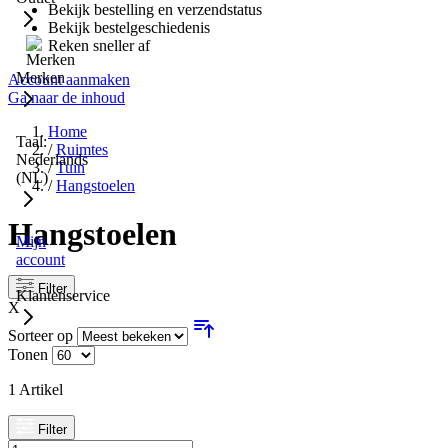
Bekijk bestelling en verzendstatus
Bekijk bestelgeschiedenis
Reken sneller af
Merken
Account aanmaken
Ga naar de inhoud
Home
Taal:
/
Ruimtes
Nederlands
/
Tuin
(NL)
/
Hangstoelen
Hangstoelen
Mijn
account
Filter
Klantenservice
X
Sorteer op
Tonen
1
Artikel
Filter