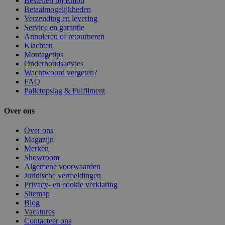
Bestellen bij Emob
Betaalmogelijkheden
Verzending en levering
Service en garantie
Annuleren of retourneren
Klachten
Montagetips
Onderhoudsadvies
Wachtwoord vergeten?
FAQ
Palletopslag & Fulfilment
Over ons
Over ons
Magazijn
Merken
Showroom
Algemene voorwaarden
Juridische vermeldingen
Privacy- en cookie verklaring
Sitemap
Blog
Vacatures
Contacteer ons