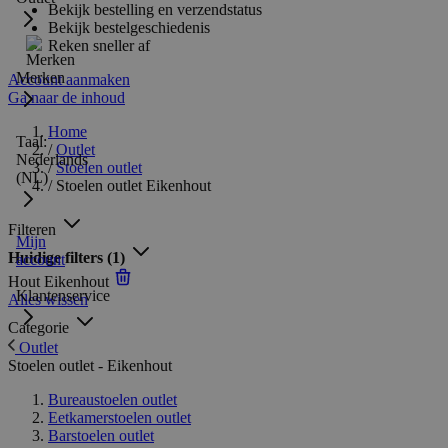
Bekijk bestelling en verzendstatus
Bekijk bestelgeschiedenis
Reken sneller af
Merken
Account aanmaken
Ga naar de inhoud
Home
Taal:
/
Outlet
Nederlands
/
Stoelen outlet
(NL)
/
Stoelen outlet Eikenhout
Filteren
Mijn
Huidige filters
(1)
account
Hout
Eikenhout
Klantenservice
Alles wissen
Categorie
Outlet
Stoelen outlet - Eikenhout
Bureaustoelen outlet
Eetkamerstoelen outlet
Barstoelen outlet