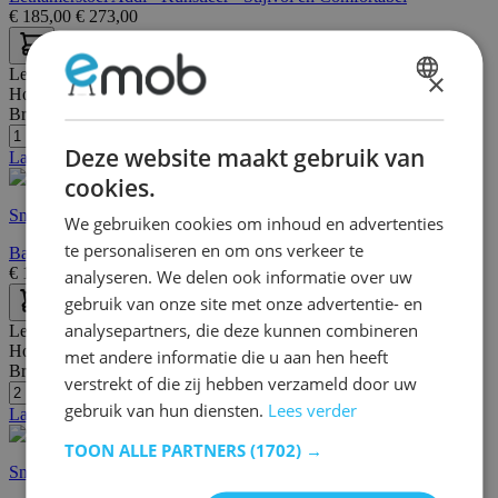
€
185,00
€
273,00
Lengte:
49 cm
×
Hoogte:
105 cm
DUTCH
Breedte/diepte:
46 cm
FRENCH
Deze website maakt gebruik van
Laatste stuks
cookies.
Snelle levering
We gebruiken cookies om inhoud en advertenties
te personaliseren en om ons verkeer te
Barstoel Sammy - wit/beige
€
149,00
€
159,00
analyseren. We delen ook informatie over uw
gebruik van onze site met onze advertentie- en
analysepartners, die deze kunnen combineren
Lengte:
53 cm
Hoogte:
82 cm
met andere informatie die u aan hen heeft
Breedte/diepte:
47 cm
verstrekt of die zij hebben verzameld door uw
gebruik van hun diensten.
Lees verder
Laatste stuks
TOON ALLE PARTNERS
(1702) →
Snelle levering