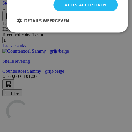
Stoffen stoel Tilda met schuine poten - grijs/eik
ALLES ACCEPTEREN
€
139,00
€
198,00
DETAILS WEERGEVEN
Lengte:
46 cm
Hoogte:
92 cm
Breedte/diepte:
45 cm
Laatste stuks
Snelle levering
Counterstoel Sammy - grijs/beige
€
169,00
€
191,00
Filter