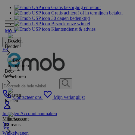
Gratis bezorging en retour
Gratis achteraf of in termijnen betalen
30 dagen bedenktijd
Bezoek onze winkel
Klantendienst & advies
Menu
NL
Bedden
FR
Bed-
Zoek
toebehoren
Contacteer ons
Mijn verlanglijst
Kasten
Inloggen
Account aanmaken
Mijn Account
Bureaus
Winkelwagen