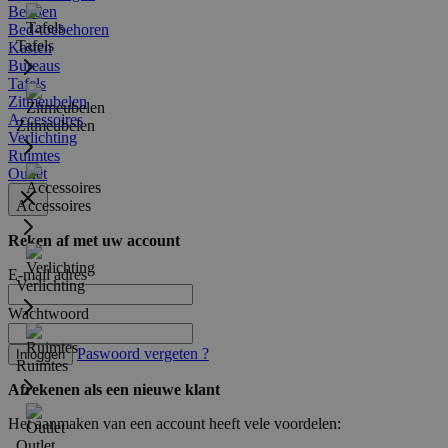
Bedden
Bed-toebehoren
Tafels
Kasten
Bureaus
Tafels
Zitmeubelen
Accessoires
Zitmeubelen
Verlichting
Ruimtes
Outlet
Accessoires
Reken af met uw account
E-mail adres
Verlichting
Wachtwoord
Paswoord vergeten ?
Inloggen
Ruimtes
Afrekenen als een nieuwe klant
Het aanmaken van een account heeft vele voordelen:
Outlet