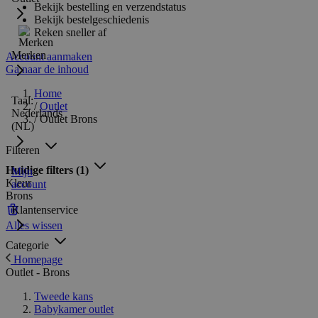
Bekijk bestelling en verzendstatus
Bekijk bestelgeschiedenis
Reken sneller af
Merken
Account aanmaken
Ga naar de inhoud
Home
Taal:
/
Outlet
Nederlands
/
Outlet Brons
(NL)
Filteren
Huidige filters
(1)
Mijn
Kleur
account
Brons
Klantenservice
Alles wissen
Categorie
Homepage
Outlet - Brons
Tweede kans
Babykamer outlet