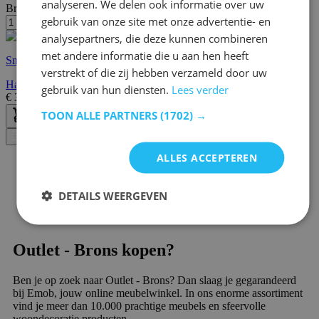
analyseren. We delen ook informatie over uw
Breedte/diepte:
12 cm
gebruik van onze site met onze advertentie- en
analysepartners, die deze kunnen combineren
met andere informatie die u aan hen heeft
Snelle levering
verstrekt of die zij hebben verzameld door uw
Harput Wandlamp | METALEN BEHUIZING | Vintage
gebruik van hun diensten.
Lees verder
€
30,10
€
43,00
TOON ALLE PARTNERS
(1702) →
Filter
ALLES ACCEPTEREN
DETAILS WEERGEVEN
Outlet - Brons kopen?
Ben je op zoek naar Outlet - Brons? Dan slaag je gegarandeerd
bij Emob, jouw online meubelwinkel. In ons enorme assortiment
vind je meer dan 10.000 prachtige meubels en sfeervolle
woondecoratie producten.