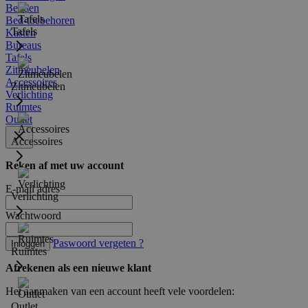
Bedden
Bed-toebehoren
Tafels
Kasten
Bureaus
Tafels
Zitmeubelen
Accessoires
Zitmeubelen
Verlichting
Ruimtes
Outlet
Accessoires
Reken af met uw account
E-mail adres
Verlichting
Wachtwoord
Paswoord vergeten ?
Inloggen
Ruimtes
Afrekenen als een nieuwe klant
Het aanmaken van een account heeft vele voordelen:
Outlet