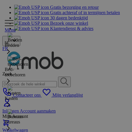
Gratis bezorging en retour
Gratis achteraf of in termijnen betalen
30 dagen bedenktijd
Bezoek onze winkel
Klantendienst & advies
Menu
NL
Bedden
FR
Bed-
Zoek
toebehoren
Contacteer ons
Mijn verlanglijst
Kasten
Inloggen
Account aanmaken
Mijn Account
Bureaus
Winkelwagen