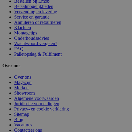
Bestellen bij Emob
Betaalmogelijkheden
Verzending en levering
Service en garantie
Annuleren of retourneren
Klachten
Montagetips
Onderhoudsadvies
Wachtwoord vergeten?
FAQ
Palletopslag & Fulfilment
Over ons
Over ons
Magazijn
Merken
Showroom
Algemene voorwaarden
Juridische vermeldingen
Privacy- en cookie verklaring
Sitemap
Blog
Vacatures
Contacteer ons