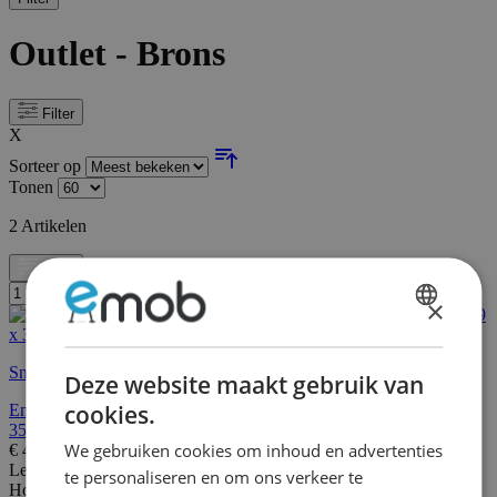
Outlet - Brons
Filter
X
Sorteer op
Tonen
2
Artikelen
Filter
×
DUTCH
FRENCH
Snelle levering
Deze website maakt gebruik van
cookies.
Enzo Decoratieve metalen wandaccessoire | 100% METAAL | 79 x
35 cm
We gebruiken cookies om inhoud en advertenties
€
49,95
€
64,00
Lengte:
12 cm
te personaliseren en om ons verkeer te
Hoogte:
20 cm