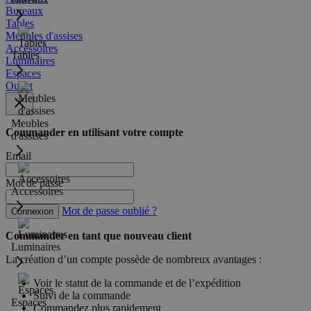
Bureaux
Tables
Meubles d'assises
Accessoires
Tables
Luminaires
Espaces
Outlet
Meubles
Commander en utilisant votre compte
d'assises
Email
Mot de passe
Accessoires
Mot de passe oublié ?
Connexion
Commander en tant que nouveau client
Luminaires
La création d’un compte possède de nombreux avantages :
Voir le statut de la commande et de l’expédition
Suivi de la commande
Espaces
Commandez plus rapidement