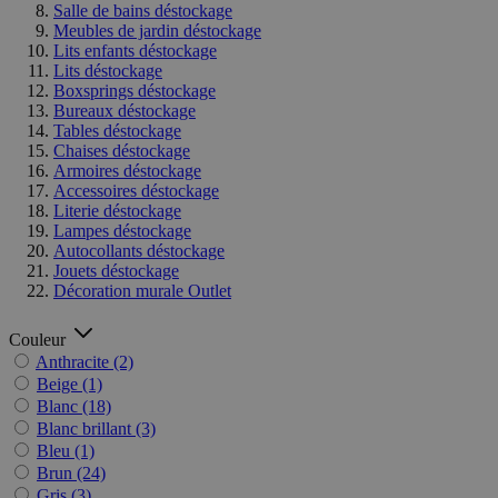
Salle de bains déstockage
Meubles de jardin déstockage
Lits enfants déstockage
Lits déstockage
Boxsprings déstockage
Bureaux déstockage
Tables déstockage
Chaises déstockage
Armoires déstockage
Accessoires déstockage
Literie déstockage
Lampes déstockage
Autocollants déstockage
Jouets déstockage
Décoration murale Outlet
Couleur
Anthracite
(2)
Beige
(1)
Blanc
(18)
Blanc brillant
(3)
Bleu
(1)
Brun
(24)
Gris
(3)