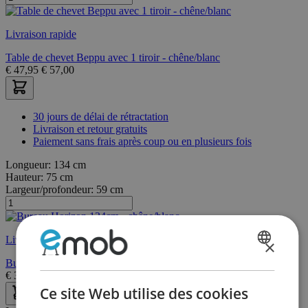
Livraison rapide
Table de chevet Beppu avec 1 tiroir - chêne/blanc
€
47,95
€
57,00
30 jours de délai de rétractation
Livraison et retour gratuits
Paiement sans frais après coup ou en plusieurs fois
Longueur:
134 cm
Hauteur:
75 cm
Largeur/profondeur:
59 cm
Livraison rapide
×
DUTCH
Bureau Horizon 134cm - chêne/blanc
€
381,60
€
477,00
FRENCH
Ce site Web utilise des cookies