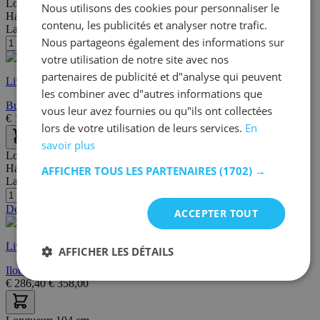
Longueur:
123 cm
Nous utilisons des cookies pour personnaliser le
Hauteur:
77 cm
contenu, les publicités et analyser notre trafic.
Largeur/profondeur:
50 cm
Nous partageons également des informations sur
votre utilisation de notre site avec nos
partenaires de publicité et d"analyse qui peuvent
Livraison rapide
les combiner avec d"autres informations que
Bureau Adriano 123cm avec 3 tiroirs - blanc
vous leur avez fournies ou qu"ils ont collectées
€
129,00
€
149,00
lors de votre utilisation de leurs services.
En
savoir plus
Longueur:
122 cm
Hauteur:
94 cm
AFFICHER TOUS LES PARTENAIRES
(1702) →
Largeur/profondeur:
70 cm
Dernières pièces
ACCEPTER TOUT
Livraison rapide
AFFICHER LES DÉTAILS
Ilot de cuisine Chili | 122,7 x 70,1 x 94 cm | Chêne noir
€
286,40
€
358,00