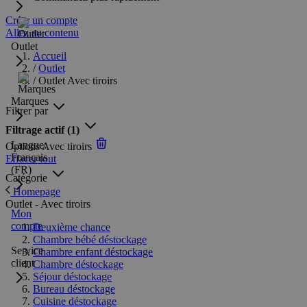
Créer un compte
Allez au contenu
Outlet
Accueil
/
Outlet
/
Outlet Avec tiroirs
Marques
Filtrer par
Filtrage actif
(1)
Langue:
Options
Avec tiroirs
Français
Effacer tout
(FR)
Catégorie
Homepage
Outlet - Avec tiroirs
Mon
compte
Deuxième chance
Chambre bébé déstockage
Service
Chambre enfant déstockage
client
Chambre déstockage
Séjour déstockage
Bureau déstockage
Cuisine déstockage