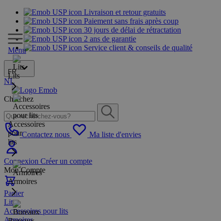
Livraison et retour gratuits
Paiement sans frais après coup
30 jours de délai de rétractation
2 ans de garantie
Service client & conseils de qualité
Menu
FR
Lits
NL
Cherchez
Accessoires
pour
Contactez nous
Ma liste d'envies
lits
Connexion
Créer un compte
Mon Compte
Armoires
Panier
Lits
Accessoires pour lits
Armoires
Bureaux