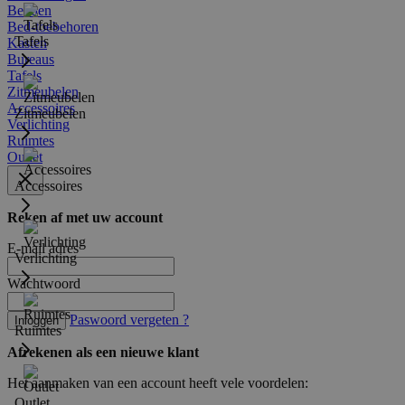
Bedden
Bed-toebehoren
Tafels
Kasten
Bureaus
Tafels
Zitmeubelen
Accessoires
Zitmeubelen
Verlichting
Ruimtes
Outlet
Accessoires
Reken af met uw account
E-mail adres
Verlichting
Wachtwoord
Paswoord vergeten ?
Inloggen
Ruimtes
Afrekenen als een nieuwe klant
Het aanmaken van een account heeft vele voordelen:
Outlet