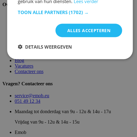
gebruik van hun diensten.
Lees verder
Over ons
TOON ALLE PARTNERS
(1702) →
Over ons
Magazijn
Merken
ALLES ACCEPTEREN
Showroom
Algemene voorwaarden
Juridische vermeldingen
DETAILS WEERGEVEN
Privacy- en cookie verklaring
Sitemap
Blog
Vacatures
Contacteer ons
Vragen? Contacteer ons
service@emob.eu
051 49 12 34
Maandag tot donderdag van 9u - 12u & 14u - 17u
Vrijdag van 9u - 12u & 14u - 15u
Emob