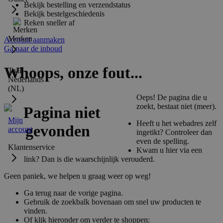
Bekijk bestelling en verzendstatus
Bekijk bestelgeschiedenis
Reken sneller af
Merken
Account aanmaken
Ga naar de inhoud
Whoops, onze fout...
Taal:
Nederlands
(NL)
Oeps! De pagina die u
zoekt, bestaat niet (meer).
Mijn
Heeft u het webadres zelf
account
ingetikt? Controleer dan
even de spelling.
Klantenservice
Kwam u hier via een
link? Dan is die waarschijnlijk verouderd.
Geen paniek, we helpen u graag weer op weg!
Ga terug naar de vorige pagina.
Gebruik de zoekbalk bovenaan om snel uw producten te
vinden.
Of klik hieronder om verder te shoppen: