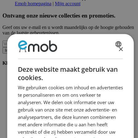
Emob homepagina
|
Mijn account
Ontvang onze nieuwe collecties en promoties.
Geef ons uw e-mail en u wordt maandelijks op de hoogte gehouden
van de laatste gebeurtenissen.
×
Inschrijven
DUTCH
Klantenservice
FRENCH
Deze website maakt gebruik van
Bestellen bij Emob
cookies.
Betaalmogelijkheden
Verzending en levering
We gebruiken cookies om inhoud en advertenties
Service en garantie
te personaliseren en om ons verkeer te
Annuleren of retourneren
analyseren. We delen ook informatie over uw
Klachten
Montagetips
gebruik van onze site met onze advertentie- en
Onderhoudsadvies
analysepartners, die deze kunnen combineren
Wachtwoord vergeten?
met andere informatie die u aan hen heeft
FAQ
Palletopslag & Fulfilment
verstrekt of die zij hebben verzameld door uw