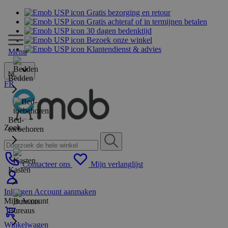
Gratis bezorging en retour
Gratis achteraf of in termijnen betalen
30 dagen bedenktijd
Bezoek onze winkel
Klantendienst & advies
Menu
NL
Bedden
FR
Bed-
Zoek
toebehoren
Contacteer ons
Mijn verlanglijst
Kasten
Inloggen
Account aanmaken
Mijn Account
Bureaus
Winkelwagen