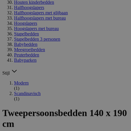
Houten kinderbedden
Halfhoogslapers
Halfhoogslapers met glijbaan
Halfhoogslapers met bureau
Hoogslapers
Hoogslapers met bureau
Stapelbedden
Stapelbedden 3 personen
Babybedden
Meegroeibedden
Peuterbedden
Babyparken
Stijl
Modern
(1)
Scandinavisch
(1)
Tweepersoonsbedden 140 x 190
cm