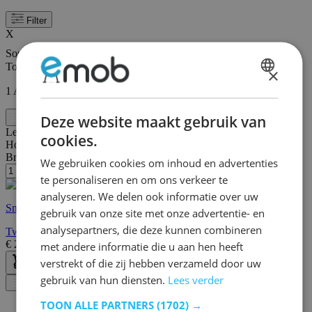
Filter
X
Sorteer op
Tonen
×
DUTCH
1
Artikel
FRENCH
Deze website maakt gebruik van
Filter
Lengte:
195 cm
cookies.
Hoogte:
83 cm
Breedte/diepte:
145 cm
We gebruiken cookies om inhoud en advertenties
te personaliseren en om ons verkeer te
analyseren. We delen ook informatie over uw
Snelle levering
gebruik van onze site met onze advertentie- en
analysepartners, die deze kunnen combineren
Tweepersoonsbed Hardy 140x190 - wit/eik
€
259,00
€
321,00
met andere informatie die u aan hen heeft
verstrekt of die zij hebben verzameld door uw
gebruik van hun diensten.
Lees verder
Filter
TOON ALLE PARTNERS
(1702) →