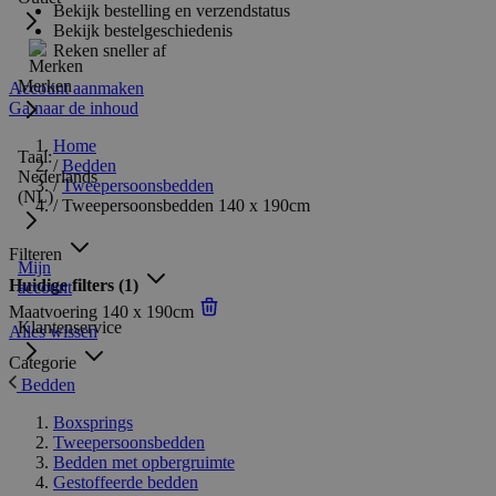
Bekijk bestelling en verzendstatus
Bekijk bestelgeschiedenis
Reken sneller af
Merken
Account aanmaken
Ga naar de inhoud
Home
Taal:
/
Bedden
Nederlands
/
Tweepersoonsbedden
(NL)
/
Tweepersoonsbedden 140 x 190cm
Filteren
Mijn
Huidige filters
(1)
account
Maatvoering
140 x 190cm
Klantenservice
Alles wissen
Categorie
Bedden
Boxsprings
Tweepersoonsbedden
Bedden met opbergruimte
Gestoffeerde bedden