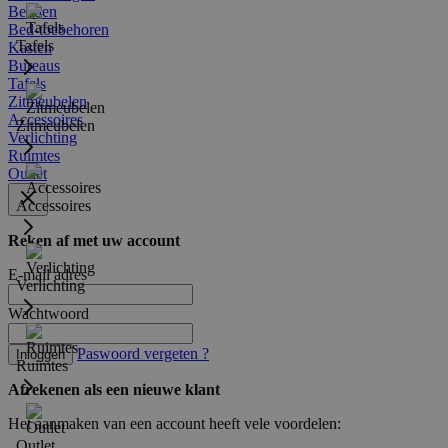
Bedden
Bed-toebehoren
Tafels
Kasten
Bureaus
Tafels
Zitmeubelen
Accessoires
Zitmeubelen
Verlichting
Ruimtes
Outlet
Accessoires
Reken af met uw account
E-mail adres
Verlichting
Wachtwoord
Paswoord vergeten ?
Inloggen
Ruimtes
Afrekenen als een nieuwe klant
Het aanmaken van een account heeft vele voordelen:
Outlet