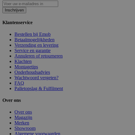
Inschrijven
Klantenservice
Bestellen bij Emob
Betaalmogelijkheden
Verzending en levering
Service en garantie
Annuleren of retourneren
Klachten
Montagetips
Onderhoudsadvies
Wachtwoord vergeten?
FAQ
Palletopslag & Fulfilment
Over ons
Over ons
Magazijn
Merken
Showroom
Algemene voorwaarden