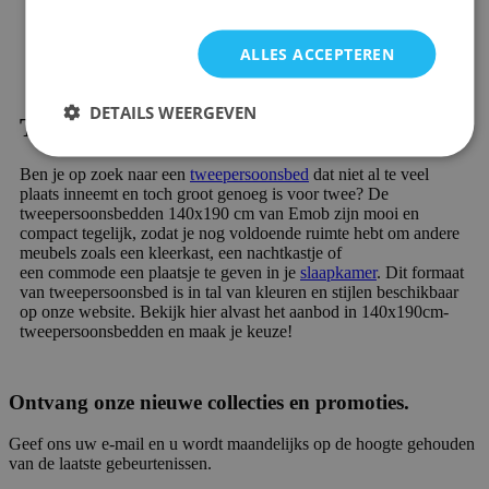
ALLES ACCEPTEREN
DETAILS WEERGEVEN
Tweepersoonsbed 140x190 cm kopen
Ben je op zoek naar een
tweepersoonsbed
dat niet al te veel
plaats inneemt en toch groot genoeg is voor twee? De
tweepersoonsbedden 140x190 cm van Emob zijn mooi en
compact tegelijk, zodat je nog voldoende ruimte hebt om andere
meubels zoals een kleerkast, een nachtkastje of
een commode een plaatsje te geven in je
slaapkamer
. Dit formaat
van tweepersoonsbed is in tal van kleuren en stijlen beschikbaar
op onze website. Bekijk hier alvast het aanbod in 140x190cm-
tweepersoonsbedden en maak je keuze!
Ontvang onze nieuwe collecties en promoties.
Geef ons uw e-mail en u wordt maandelijks op de hoogte gehouden
van de laatste gebeurtenissen.