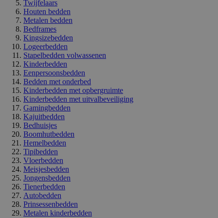
Twijfelaars
Houten bedden
Metalen bedden
Bedframes
Kingsizebedden
Logeerbedden
Stapelbedden volwassenen
Kinderbedden
Eenpersoonsbedden
Bedden met onderbed
Kinderbedden met opbergruimte
Kinderbedden met uitvalbeveiliging
Gamingbedden
Kajuitbedden
Bedhuisjes
Boomhutbedden
Hemelbedden
Tipibedden
Vloerbedden
Meisjesbedden
Jongensbedden
Tienerbedden
Autobedden
Prinsessenbedden
Metalen kinderbedden