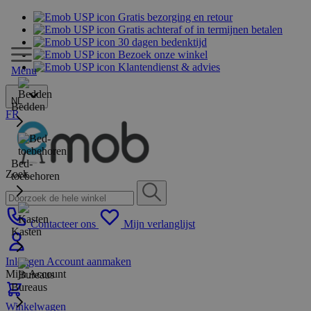
Gratis bezorging en retour
Gratis achteraf of in termijnen betalen
30 dagen bedenktijd
Bezoek onze winkel
Klantendienst & advies
Menu
NL
Bedden
FR
Bed-
Zoek
toebehoren
Contacteer ons
Mijn verlanglijst
Kasten
Inloggen
Account aanmaken
Mijn Account
Bureaus
Winkelwagen