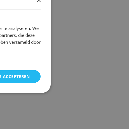
DUTCH
FRENCH
r te analyseren. We
partners, die deze
ebben verzameld door
S ACCEPTEREN