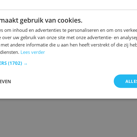
maakt gebruik van cookies.
n.
s om inhoud en advertenties te personaliseren en om ons verkee
 over uw gebruik van onze site met onze advertentie- en analyse
et andere informatie die u aan hen heeft verstrekt of die zij h
diensten.
Lees verder
 de laatste gebeurtenissen.
ERS
(1702) →
EVEN
ALLE