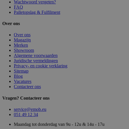
Wachtwoord vergeten?
FAQ
Palletopslag & Fulfilment
Over ons
Over ons
Magazijn
Merken
Showroom
Algemene voorwaarden
Juridische vermeldingen
Privacy- en cookie verklaring
Sitemap
Blog
Vacatures
Contacteer ons
Vragen? Contacteer ons
service@emob.eu
051 49 12 34
Maandag tot donderdag van 9u - 12u & 14u - 17u