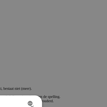
, bestaat niet (meer).
ngetikt? Controleer dan even de spelling.
an is die waarschijnlijk verouderd.
×