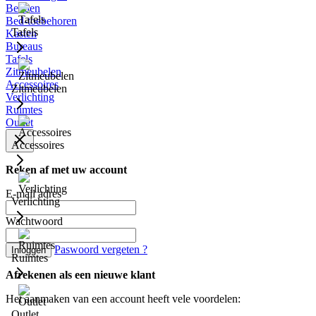
Bedden
Bed-toebehoren
Tafels
Kasten
Bureaus
Tafels
Zitmeubelen
Accessoires
Zitmeubelen
Verlichting
Ruimtes
Outlet
Accessoires
Reken af met uw account
E-mail adres
Verlichting
Wachtwoord
Paswoord vergeten ?
Inloggen
Ruimtes
Afrekenen als een nieuwe klant
Het aanmaken van een account heeft vele voordelen:
Outlet