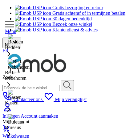
Gratis bezorging en retour
Gratis achteraf of in termijnen betalen
30 dagen bedenktijd
Bezoek onze winkel
Klantendienst & advies
Menu
NL
Bedden
FR
Bed-
Zoek
toebehoren
Contacteer ons
Mijn verlanglijst
Kasten
Inloggen
Account aanmaken
Mijn Account
Bureaus
Winkelwagen