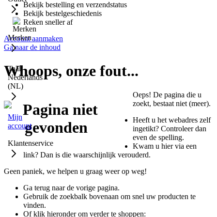
Bekijk bestelling en verzendstatus
Bekijk bestelgeschiedenis
Reken sneller af
Merken
Account aanmaken
Ga naar de inhoud
Whoops, onze fout...
Taal:
Nederlands
(NL)
Oeps! De pagina die u
zoekt, bestaat niet (meer).
Mijn
Heeft u het webadres zelf
account
ingetikt? Controleer dan
even de spelling.
Klantenservice
Kwam u hier via een
link? Dan is die waarschijnlijk verouderd.
Geen paniek, we helpen u graag weer op weg!
Ga terug naar de vorige pagina.
Gebruik de zoekbalk bovenaan om snel uw producten te
vinden.
Of klik hieronder om verder te shoppen: