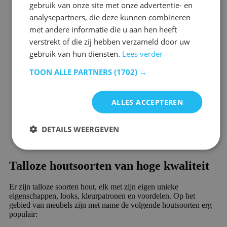
gebruik van onze site met onze advertentie- en
analysepartners, die deze kunnen combineren
Duurzaam en sterk
: Met de juiste zorg gaan de producten
gemakkelijk jarenlang mee. Hout is ook sterk, waardoor
met andere informatie die u aan hen heeft
het zeker tegen een stootje kan.
verstrekt of die zij hebben verzameld door uw
Eenvoudig te onderhouden
: Het materiaal is eenvoudig
gebruik van hun diensten.
Lees verder
te onderhouden. Bij een kleine beschadiging kan het
materiaal licht worden opgeschuurd en opnieuw worden
TOON ALLE PARTNERS
(1702) →
geverfd. Zo zijn de meubels weer zo goed als nieuw.
Warmte, gezelligheid en sfeer in je interieur
: Hout is
een natuurlijk product met een warme uitstraling die voor
een mooie verbinding kan zorgen tussen het binnen- en het
ALLES ACCEPTEREN
buiteninterieur.
Milieuvriendelijk
: Voor de productie van hout is geen
grote hoeveelheid energie nodig, waardoor het dus
DETAILS WEERGEVEN
milieuvriendelijk is. Dit is ook de reden dat kozijnen,
deuren, trappen vaak van hout worden gemaakt.
Talloze houtsoorten van hoge kwaliteit
Er zijn talloze soorten hout, elk met zijn eigen unieke
eigenschappen, looks, kleurpatronen en voordelen. Op het
gebied van meubels zijn met name de volgende houtsoorten erg
populair: