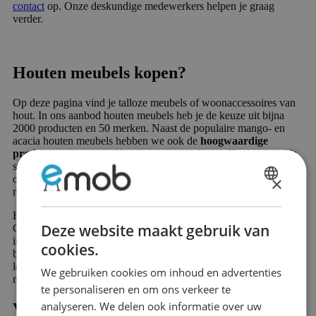
contact
op. Onze deskundige medewerkers helpen je graag
verder.
Houten meubels kopen?
Op deze pagina vind je talloze meubels of woonaccessoires van
hout. In ons aanbod houten meubels heb je de keuze uit bijna
2000 producten en 50 merken. Naast de populaire mango- en
acacia houten meubels hebben we ook de
hoogwaardige
producten
van massief hout in ons assortiment. Het materiaal is
stevig, duurzaam en verkrijgbaar voor een
betaalbare prijs
. In
×
ons assortiment vind je meubels volledig uit hout, maar ook vele
meubels bestaan uit bepaalde elementen van hout.
DUTCH
Houten meubelstukken passen goed in
elke interieurstijl
.
FRENCH
Deze website maakt gebruik van
Combineer donkere houttinten met metalen details voor een
industriële look. Voor een klassieke look raden wij lichte tinten,
cookies.
bijvoorbeeld witgeschilderde producten, aan. Voor de moderne
look zijn de witte en zwarte meubels een goede keuze. De
We gebruiken cookies om inhoud en advertenties
mogelijkheden zijn eindeloos.
te personaliseren en om ons verkeer te
analyseren. We delen ook informatie over uw
Voordelen massief hout