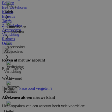
Bedden
Bed-toebehoren
Tafels
Kasten
Bureaus
Tafels
Zitmeubelen
Accessoires
Zitmeubelen
Verlichting
Ruimtes
Outlet
Accessoires
Reken af met uw account
E-mail adres
Verlichting
Wachtwoord
Paswoord vergeten ?
Inloggen
Ruimtes
Afrekenen als een nieuwe klant
Het aanmaken van een account heeft vele voordelen:
Outlet