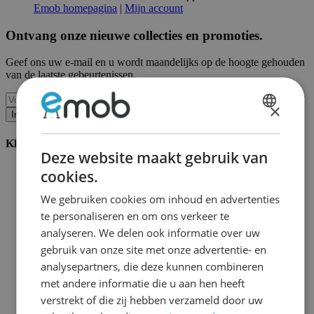
Emob homepagina
|
Mijn account
Ontvang onze nieuwe collecties en promoties.
Geef ons uw e-mail en u wordt maandelijks op de hoogte gehouden
van de laatste gebeurtenissen.
×
Inschrijven
DUTCH
Klantenservice
FRENCH
Deze website maakt gebruik van
Bestellen bij Emob
cookies.
Betaalmogelijkheden
Verzending en levering
We gebruiken cookies om inhoud en advertenties
Service en garantie
te personaliseren en om ons verkeer te
Annuleren of retourneren
analyseren. We delen ook informatie over uw
Klachten
Montagetips
gebruik van onze site met onze advertentie- en
Onderhoudsadvies
analysepartners, die deze kunnen combineren
Wachtwoord vergeten?
met andere informatie die u aan hen heeft
FAQ
Palletopslag & Fulfilment
verstrekt of die zij hebben verzameld door uw