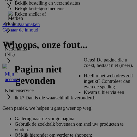
Bekijk bestelling en verzendstatus
Bekijk bestelgeschiedenis
Reken sneller af
Merken
Account aanmaken
Ga naar de inhoud
Whoops, onze fout...
Taal:
Nederlands
(NL)
Oeps! De pagina die u
zoekt, bestaat niet (meer).
Mijn
Heeft u het webadres zelf
account
ingetikt? Controleer dan
even de spelling.
Klantenservice
Kwam u hier via een
link? Dan is die waarschijnlijk verouderd.
Geen paniek, we helpen u graag weer op weg!
Ga terug naar de vorige pagina.
Gebruik de zoekbalk bovenaan om snel uw producten te
vinden.
Of klik hieronder om verder te shoppen: