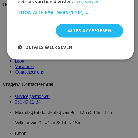
gebruik van hun diensten.
Lees verder
Over ons
TOON ALLE PARTNERS
(1702) →
Over ons
Magazijn
Merken
ALLES ACCEPTEREN
Showroom
Algemene voorwaarden
Juridische vermeldingen
DETAILS WEERGEVEN
Privacy- en cookie verklaring
Sitemap
Blog
Vacatures
Contacteer ons
Vragen? Contacteer ons
service@emob.eu
051 49 12 34
Maandag tot donderdag van 9u - 12u & 14u - 17u
Vrijdag van 9u - 12u & 14u - 15u
Emob