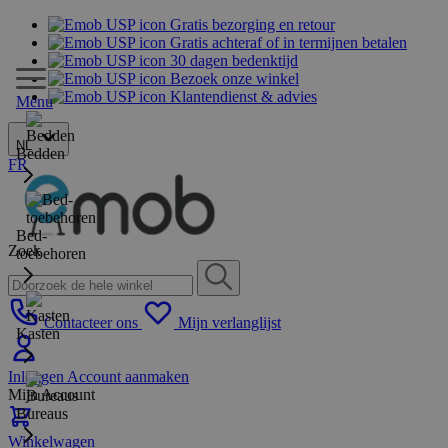
Gratis bezorging en retour
Gratis achteraf of in termijnen betalen
30 dagen bedenktijd
Bezoek onze winkel
Klantendienst & advies
Menu
NL
Bedden
FR
Bed-
Zoek
toebehoren
Contacteer ons
Mijn verlanglijst
Kasten
Inloggen
Account aanmaken
Mijn Account
Bureaus
Winkelwagen