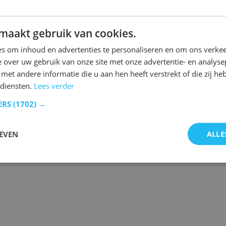
maakt gebruik van cookies.
n.
s om inhoud en advertenties te personaliseren en om ons verkee
 over uw gebruik van onze site met onze advertentie- en analyse
et andere informatie die u aan hen heeft verstrekt of die zij h
diensten.
Lees verder
 de laatste gebeurtenissen.
ERS
(1702) →
EVEN
ALLE