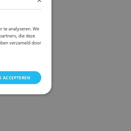
DUTCH
FRENCH
r te analyseren. We
partners, die deze
ebben verzameld door
S ACCEPTEREN