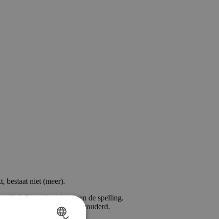
, bestaat niet (meer).
ngetikt? Controleer dan even de spelling.
an is die waarschijnlijk verouderd.
×