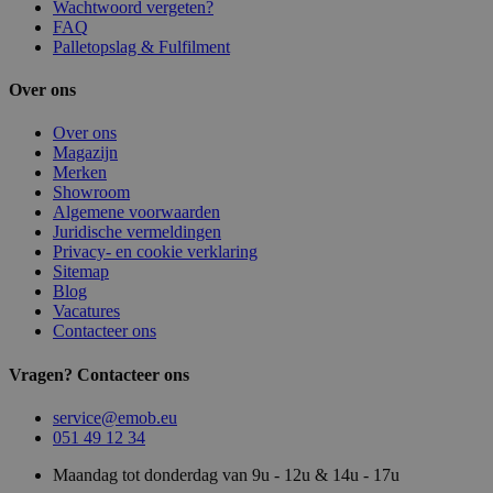
Wachtwoord vergeten?
FAQ
Palletopslag & Fulfilment
Over ons
Over ons
Magazijn
Merken
Showroom
Algemene voorwaarden
Juridische vermeldingen
Privacy- en cookie verklaring
Sitemap
Blog
Vacatures
Contacteer ons
Vragen? Contacteer ons
service@emob.eu
051 49 12 34
Maandag tot donderdag van 9u - 12u & 14u - 17u