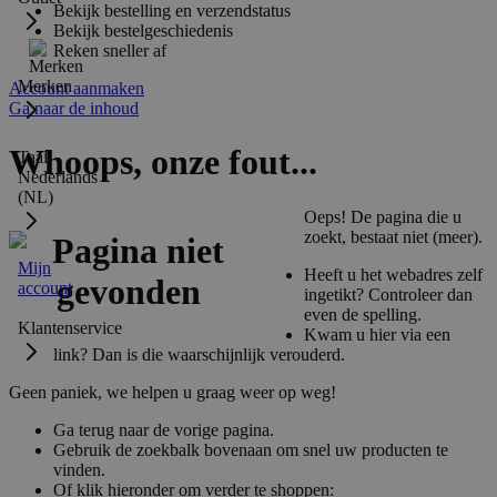
Bekijk bestelling en verzendstatus
Bekijk bestelgeschiedenis
Reken sneller af
Merken
Account aanmaken
Ga naar de inhoud
Whoops, onze fout...
Taal:
Nederlands
(NL)
Oeps! De pagina die u
zoekt, bestaat niet (meer).
Mijn
Heeft u het webadres zelf
account
ingetikt? Controleer dan
even de spelling.
Klantenservice
Kwam u hier via een
link? Dan is die waarschijnlijk verouderd.
Geen paniek, we helpen u graag weer op weg!
Ga terug naar de vorige pagina.
Gebruik de zoekbalk bovenaan om snel uw producten te
vinden.
Of klik hieronder om verder te shoppen: