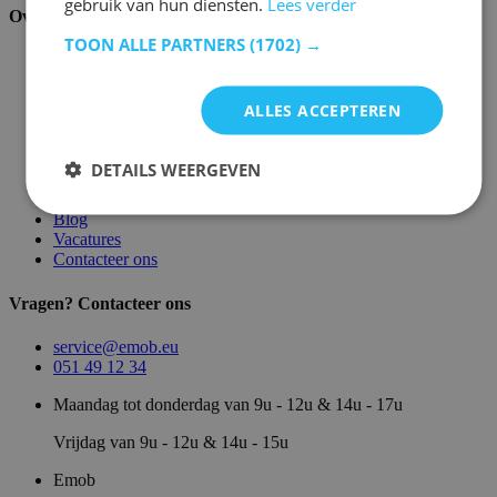
gebruik van hun diensten.
Lees verder
Over ons
TOON ALLE PARTNERS
(1702) →
Over ons
Magazijn
Merken
ALLES ACCEPTEREN
Showroom
Algemene voorwaarden
Juridische vermeldingen
DETAILS WEERGEVEN
Privacy- en cookie verklaring
Sitemap
Blog
Vacatures
Contacteer ons
Vragen? Contacteer ons
service@emob.eu
051 49 12 34
Maandag tot donderdag van 9u - 12u & 14u - 17u
Vrijdag van 9u - 12u & 14u - 15u
Emob