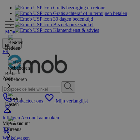
Gratis bezorging en retour
Gratis achteraf of in termijnen betalen
30 dagen bedenktijd
Bezoek onze winkel
Klantendienst & advies
Menu
NL
Bedden
FR
Bed-
Zoek
toebehoren
Contacteer ons
Mijn verlanglijst
Kasten
Inloggen
Account aanmaken
Mijn Account
Bureaus
Winkelwagen