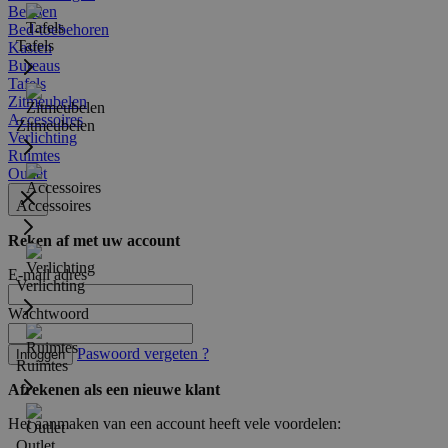
Bedden
Bed-toebehoren
Tafels
Kasten
Bureaus
Tafels
Zitmeubelen
Accessoires
Zitmeubelen
Verlichting
Ruimtes
Outlet
Accessoires
Reken af met uw account
E-mail adres
Verlichting
Wachtwoord
Paswoord vergeten ?
Inloggen
Ruimtes
Afrekenen als een nieuwe klant
Het aanmaken van een account heeft vele voordelen:
Outlet