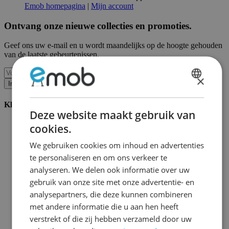
Emob homepagina
|
Mijn account
Ontvang onze nieuwe collecties en promoties.
Geef ons uw e-mail en u wordt maandelijks op de hoogte gehouden
van de laatste gebeurtenissen.
×
Inschrijven
DUTCH
Klantenservice
FRENCH
Deze website maakt gebruik van
Bestellen bij Emob
cookies.
Betaalmogelijkheden
Verzending en levering
We gebruiken cookies om inhoud en advertenties
Service en garantie
te personaliseren en om ons verkeer te
Annuleren of retourneren
analyseren. We delen ook informatie over uw
Klachten
Montagetips
gebruik van onze site met onze advertentie- en
Onderhoudsadvies
analysepartners, die deze kunnen combineren
Wachtwoord vergeten?
met andere informatie die u aan hen heeft
FAQ
Palletopslag & Fulfilment
verstrekt of die zij hebben verzameld door uw