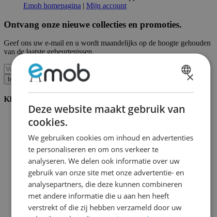
Emob homepagina
|
Mijn account
Ontvang onze nieuwe collecties en promoties.
Geef ons uw e-mail en u wordt maandelijks op de hoogte gehouden
van de laatste gebeurtenissen.
×
Inschrijven
DUTCH
Klantenservice
FRENCH
Deze website maakt gebruik van
Bestellen bij Emob
cookies.
Betaalmogelijkheden
Verzending en levering
We gebruiken cookies om inhoud en advertenties
Service en garantie
te personaliseren en om ons verkeer te
Annuleren of retourneren
analyseren. We delen ook informatie over uw
Klachten
Montagetips
gebruik van onze site met onze advertentie- en
Onderhoudsadvies
analysepartners, die deze kunnen combineren
Wachtwoord vergeten?
met andere informatie die u aan hen heeft
FAQ
Palletopslag & Fulfilment
verstrekt of die zij hebben verzameld door uw