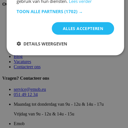
gebruik van hun diensten.
Lees verder
Over ons
TOON ALLE PARTNERS
(1702) →
Over ons
Magazijn
Merken
ALLES ACCEPTEREN
Showroom
Algemene voorwaarden
Juridische vermeldingen
DETAILS WEERGEVEN
Privacy- en cookie verklaring
Sitemap
Blog
Vacatures
Contacteer ons
Vragen? Contacteer ons
service@emob.eu
051 49 12 34
Maandag tot donderdag van 9u - 12u & 14u - 17u
Vrijdag van 9u - 12u & 14u - 15u
Emob