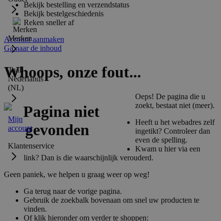
Bekijk bestelling en verzendstatus
Bekijk bestelgeschiedenis
Reken sneller af
Merken
Account aanmaken
Ga naar de inhoud
Whoops, onze fout...
Taal:
Nederlands
(NL)
Oeps! De pagina die u
zoekt, bestaat niet (meer).
Mijn
Heeft u het webadres zelf
account
ingetikt? Controleer dan
even de spelling.
Klantenservice
Kwam u hier via een
link? Dan is die waarschijnlijk verouderd.
Geen paniek, we helpen u graag weer op weg!
Ga terug naar de vorige pagina.
Gebruik de zoekbalk bovenaan om snel uw producten te
vinden.
Of klik hieronder om verder te shoppen: