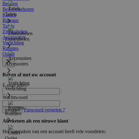
Bedden
Bed-toebehoren
Tafels
Kasten
Bureaus
Tafels
Zitmeubelen
Accessoires
Zitmeubelen
Verlichting
Ruimtes
Outlet
Accessoires
Reken af met uw account
E-mail adres
Verlichting
Wachtwoord
Paswoord vergeten ?
Inloggen
Ruimtes
Afrekenen als een nieuwe klant
Het aanmaken van een account heeft vele voordelen:
Outlet