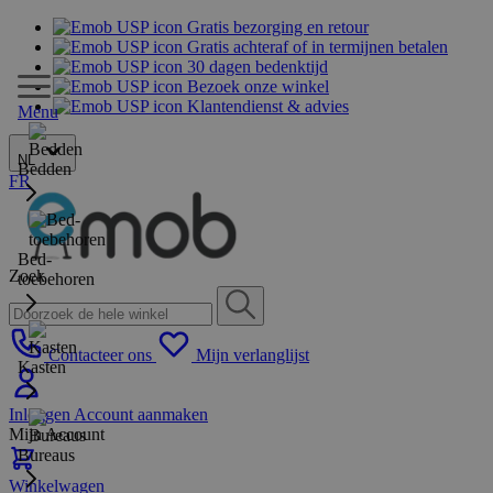
Gratis bezorging en retour
Gratis achteraf of in termijnen betalen
30 dagen bedenktijd
Bezoek onze winkel
Klantendienst & advies
Menu
NL
Bedden
FR
Bed-
Zoek
toebehoren
Contacteer ons
Mijn verlanglijst
Kasten
Inloggen
Account aanmaken
Mijn Account
Bureaus
Winkelwagen