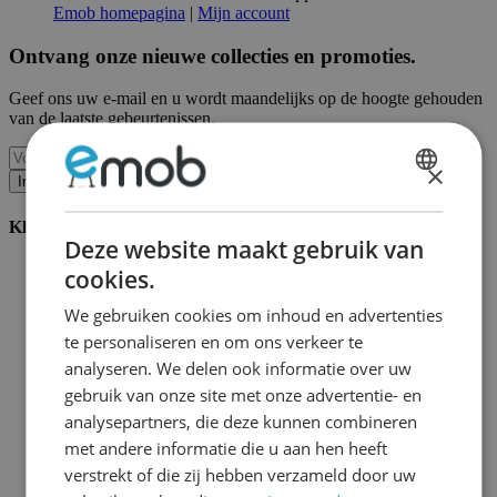
Emob homepagina
|
Mijn account
Ontvang onze nieuwe collecties en promoties.
Geef ons uw e-mail en u wordt maandelijks op de hoogte gehouden
van de laatste gebeurtenissen.
×
Inschrijven
DUTCH
Klantenservice
FRENCH
Deze website maakt gebruik van
Bestellen bij Emob
cookies.
Betaalmogelijkheden
Verzending en levering
We gebruiken cookies om inhoud en advertenties
Service en garantie
te personaliseren en om ons verkeer te
Annuleren of retourneren
analyseren. We delen ook informatie over uw
Klachten
Montagetips
gebruik van onze site met onze advertentie- en
Onderhoudsadvies
analysepartners, die deze kunnen combineren
Wachtwoord vergeten?
met andere informatie die u aan hen heeft
FAQ
Palletopslag & Fulfilment
verstrekt of die zij hebben verzameld door uw