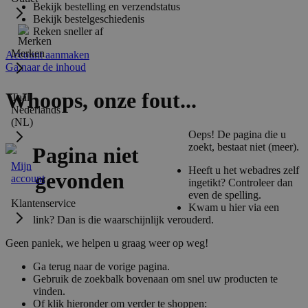
Bekijk bestelling en verzendstatus
Bekijk bestelgeschiedenis
Reken sneller af
Merken
Account aanmaken
Ga naar de inhoud
Whoops, onze fout...
Taal:
Nederlands
(NL)
Oeps! De pagina die u
zoekt, bestaat niet (meer).
Mijn
Heeft u het webadres zelf
account
ingetikt? Controleer dan
even de spelling.
Klantenservice
Kwam u hier via een
link? Dan is die waarschijnlijk verouderd.
Geen paniek, we helpen u graag weer op weg!
Ga terug naar de vorige pagina.
Gebruik de zoekbalk bovenaan om snel uw producten te
vinden.
Of klik hieronder om verder te shoppen: