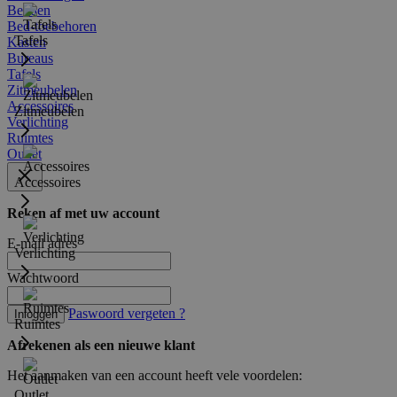
Bedden
Bed-toebehoren
Tafels
Kasten
Bureaus
Tafels
Zitmeubelen
Accessoires
Zitmeubelen
Verlichting
Ruimtes
Outlet
Accessoires
Reken af met uw account
E-mail adres
Verlichting
Wachtwoord
Paswoord vergeten ?
Inloggen
Ruimtes
Afrekenen als een nieuwe klant
Het aanmaken van een account heeft vele voordelen:
Outlet