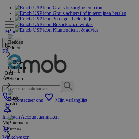
Gratis bezorging en retour
Gratis achteraf of in termijnen betalen
30 dagen bedenktijd
Bezoek onze winkel
Klantendienst & advies
Menu
NL
Bedden
FR
Bed-
Zoek
toebehoren
Contacteer ons
Mijn verlanglijst
Kasten
Inloggen
Account aanmaken
Mijn Account
Bureaus
Winkelwagen