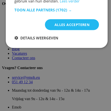
gebruik van hun diensten.
Lees verder
Over ons
TOON ALLE PARTNERS
(1702) →
Over ons
Magazijn
Merken
ALLES ACCEPTEREN
Showroom
Algemene voorwaarden
Juridische vermeldingen
DETAILS WEERGEVEN
Privacy- en cookie verklaring
Sitemap
Blog
Vacatures
Contacteer ons
Vragen? Contacteer ons
service@emob.eu
051 49 12 34
Maandag tot donderdag van 9u - 12u & 14u - 17u
Vrijdag van 9u - 12u & 14u - 15u
Emob