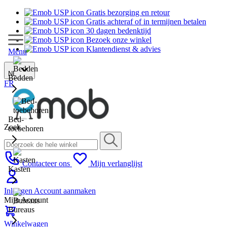
Gratis bezorging en retour
Gratis achteraf of in termijnen betalen
30 dagen bedenktijd
Bezoek onze winkel
Klantendienst & advies
Menu
NL
Bedden
FR
Bed-
Zoek
toebehoren
Contacteer ons
Mijn verlanglijst
Kasten
Inloggen
Account aanmaken
Mijn Account
Bureaus
Winkelwagen