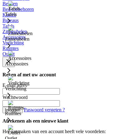
Bedden
Bed-toebehoren
Tafels
Kasten
Bureaus
Tafels
Zitmeubelen
Accessoires
Zitmeubelen
Verlichting
Ruimtes
Outlet
Accessoires
Reken af met uw account
E-mail adres
Verlichting
Wachtwoord
Paswoord vergeten ?
Inloggen
Ruimtes
Afrekenen als een nieuwe klant
Het aanmaken van een account heeft vele voordelen:
Outlet