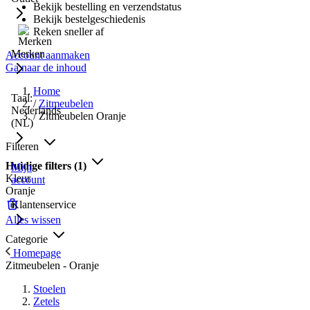
Bekijk bestelling en verzendstatus
Bekijk bestelgeschiedenis
Reken sneller af
Merken
Account aanmaken
Ga naar de inhoud
Home
Taal:
/
Zitmeubelen
Nederlands
/
Zitmeubelen Oranje
(NL)
Filteren
Huidige filters
(1)
Mijn
Kleur
account
Oranje
Klantenservice
Alles wissen
Categorie
Homepage
Zitmeubelen - Oranje
Stoelen
Zetels