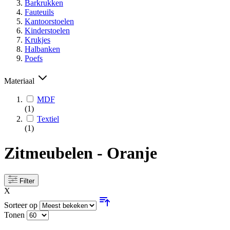
Barkrukken
Fauteuils
Kantoorstoelen
Kinderstoelen
Krukjes
Halbanken
Poefs
Materiaal
MDF
(1)
Textiel
(1)
Zitmeubelen - Oranje
Filter
X
Sorteer op
Tonen