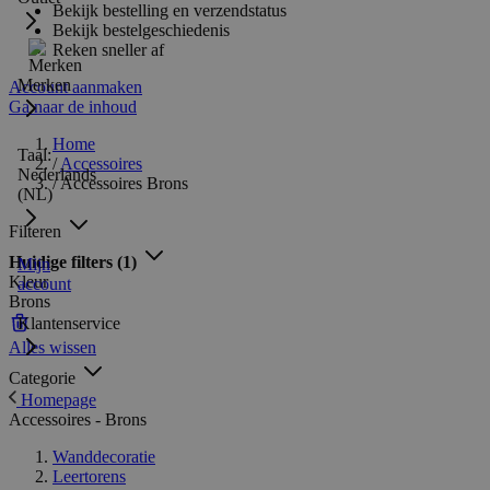
Bekijk bestelling en verzendstatus
Bekijk bestelgeschiedenis
Reken sneller af
Merken
Account aanmaken
Ga naar de inhoud
Home
Taal:
/
Accessoires
Nederlands
/
Accessoires Brons
(NL)
Filteren
Huidige filters
(1)
Mijn
Kleur
account
Brons
Klantenservice
Alles wissen
Categorie
Homepage
Accessoires - Brons
Wanddecoratie
Leertorens