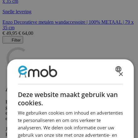
Snelle levering
Enzo Decoratieve metalen wandaccessoire | 100% METAAL | 79 x
35 cm
€
49,95
€
64,00
Filter
×
DUTCH
Accessoires - Brons kopen?
FRENCH
Deze website maakt gebruik van
cookies.
Ben je op zoek naar Accessoires - Brons? Dan slaag je
gegarandeerd bij Emob, jouw online meubelwinkel. In ons
We gebruiken cookies om inhoud en advertenties
enorme assortiment vind je meer dan 10.000 prachtige meubels
en sfeervolle woondecoratie producten.
te personaliseren en om ons verkeer te
analyseren. We delen ook informatie over uw
Jouw nieuwe favoriete product in de categorie Accessoires -
gebruik van onze site met onze advertentie- en
Brons wordt snel en voordelig verzonden. Veel van onze