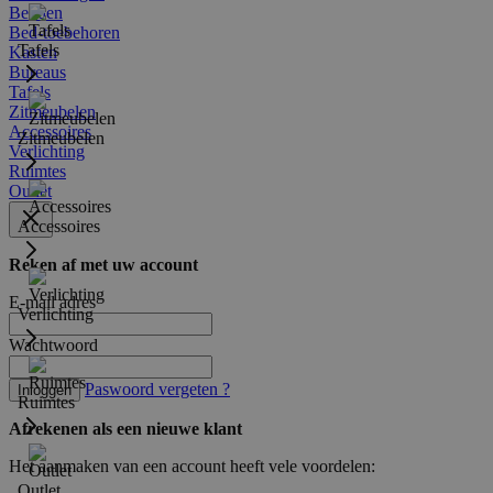
Bedden
Bed-toebehoren
Tafels
Kasten
Bureaus
Tafels
Zitmeubelen
Accessoires
Zitmeubelen
Verlichting
Ruimtes
Outlet
Accessoires
Reken af met uw account
E-mail adres
Verlichting
Wachtwoord
Paswoord vergeten ?
Inloggen
Ruimtes
Afrekenen als een nieuwe klant
Het aanmaken van een account heeft vele voordelen:
Outlet