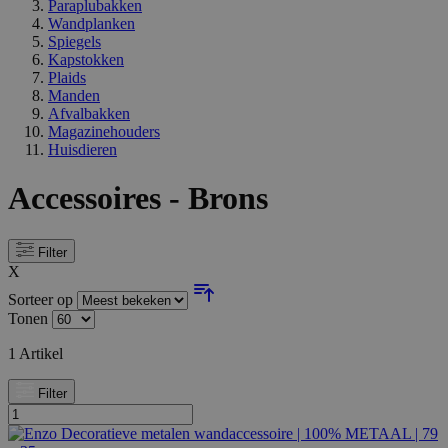
Paraplubakken
Wandplanken
Spiegels
Kapstokken
Plaids
Manden
Afvalbakken
Magazinehouders
Huisdieren
Accessoires - Brons
Filter
X
Sorteer op
Tonen
1
Artikel
Filter