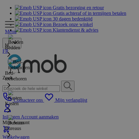
Gratis bezorging en retour
Gratis achteraf of in termijnen betalen
30 dagen bedenktijd
Bezoek onze winkel
Klantendienst & advies
Menu
NL
Bedden
FR
Bed-
Zoek
toebehoren
Contacteer ons
Mijn verlanglijst
Kasten
Inloggen
Account aanmaken
Mijn Account
Bureaus
Winkelwagen