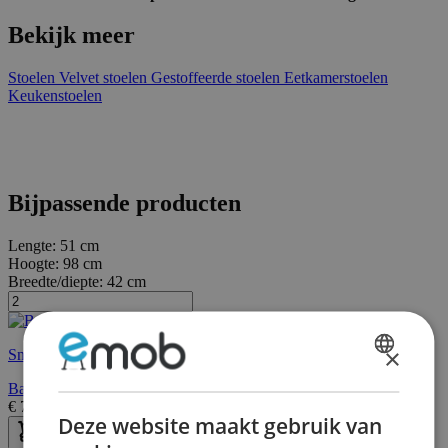
Bekijk meer
Stoelen
Velvet stoelen
Gestoffeerde stoelen
Eetkamerstoelen
Keukenstoelen
Bijpassende producten
Lengte:
51 cm
Hoogte:
98 cm
Breedte/diepte:
42 cm
×
Snelle levering
DUTCH
Barstoel Jani-groen velours
€
71,95
€
86,00
FRENCH
Deze website maakt gebruik van