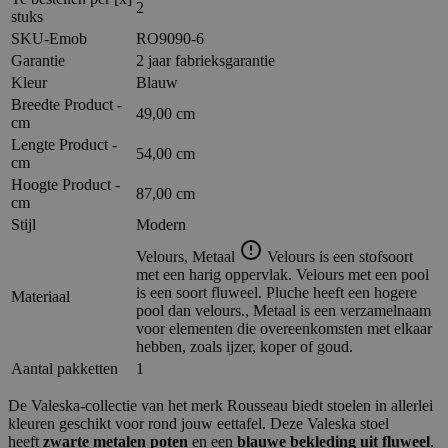
2
stuks
SKU-Emob
RO9090-6
Garantie
2 jaar fabrieksgarantie
Kleur
Blauw
Breedte Product -
49,00 cm
cm
Lengte Product -
54,00 cm
cm
Hoogte Product -
87,00 cm
cm
Stijl
Modern
Velours, Metaal
Velours is een stofsoort
met een harig oppervlak. Velours met een pool
is een soort fluweel. Pluche heeft een hogere
Materiaal
pool dan velours., Metaal is een verzamelnaam
voor elementen die overeenkomsten met elkaar
hebben, zoals ijzer, koper of goud.
Aantal pakketten
1
De Valeska-collectie van het merk Rousseau biedt stoelen in allerlei
kleuren geschikt voor rond jouw eettafel. Deze Valeska stoel
heeft
zwarte metalen poten
en een
blauwe bekleding uit fluweel
.