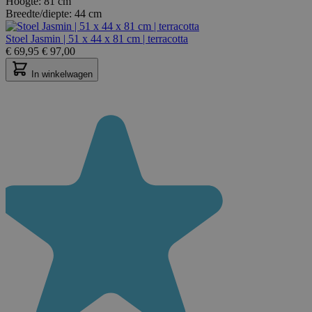
Hoogte:
81 cm
Breedte/diepte:
44 cm
Stoel Jasmin | 51 x 44 x 81 cm | terracotta
€
69,95
€
97,00
In winkelwagen