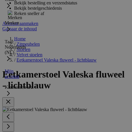
Bekijk bestelling en verzendstatus
Bekijk bestelgeschiedenis
Reken sneller af
Merken
Account aanmaken
Ga naar de inhoud
Home
Taal:
/
Zitmeubelen
Nederlands
/
Stoelen
(NL)
/
Velvet stoelen
/
Eetkamerstoel Valeska fluweel - lichtblauw
Mijn
Eetkamerstoel Valeska fluweel
account
- lichtblauw
Klantenservice