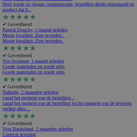
Heel goede en vlugge communicatie, bestelling direkt opgestuurd en
product dat b...
★
★
★
★
★
✔ Geverifieerd
Patrick Douchy,
1 maand geleden
Mooie kwaliteit .Zeer tevreden .
Mooie kwaliteit .Zeer tevreden .
★
★
★
★
★
✔ Geverifieerd
Yvo Swinnen,
1 maand geleden
Goede materialen en goede prijs
Goede materialen en goede prijs
★
★
★
★
★
✔ Geverifieerd
Nathalie,
2 maanden geleden
vanaf het moment van de bestelling...
vanaf het moment van de bestelling tot het moment van de levering
verliep alles ...
★
★
★
★
★
✔ Geverifieerd
Vera Baukeland,
2 maanden geleden
Correcte levering