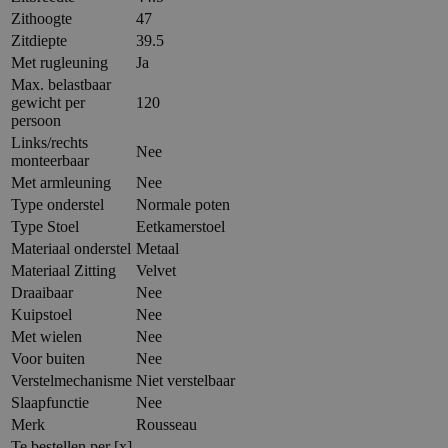
Zithoogte
47
Zitdiepte
39.5
Met rugleuning
Ja
Max. belastbaar
gewicht per
120
persoon
Links/rechts
Nee
monteerbaar
Met armleuning
Nee
Type onderstel
Normale poten
Type Stoel
Eetkamerstoel
Materiaal onderstel
Metaal
Materiaal Zitting
Velvet
Draaibaar
Nee
Kuipstoel
Nee
Met wielen
Nee
Voor buiten
Nee
Verstelmechanisme
Niet verstelbaar
Slaapfunctie
Nee
Merk
Rousseau
Te bestellen per [x]