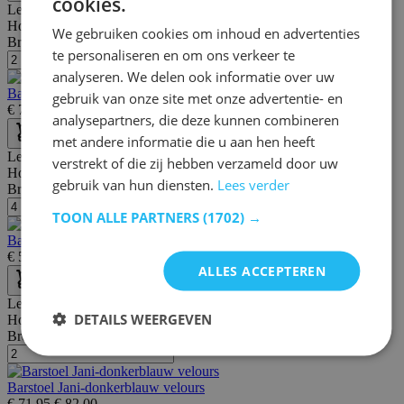
cookies.
Lengte:
51 cm
Hoogte:
98 cm
We gebruiken cookies om inhoud en advertenties
Breedte/diepte:
42 cm
te personaliseren en om ons verkeer te
analyseren. We delen ook informatie over uw
Barstoel Jani-grijs velours
gebruik van onze site met onze advertentie- en
€
79,95
€
95,00
analysepartners, die deze kunnen combineren
met andere informatie die u aan hen heeft
Lengte:
51 cm
verstrekt of die zij hebben verzameld door uw
Hoogte:
98 cm
gebruik van hun diensten.
Lees verder
Breedte/diepte:
42 cm
TOON ALLE PARTNERS
(1702) →
Barstoel Jani-lichtblauw velours
€
56,95
€
78,00
ALLES ACCEPTEREN
Lengte:
51 cm
DETAILS WEERGEVEN
Hoogte:
98 cm
Breedte/diepte:
42 cm
Barstoel Jani-donkerblauw velours
€
71,95
€
82,00