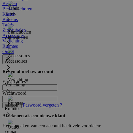
Bedden
Bed-toebehoren
Tafels
Kasten
Bureaus
Tafels
Zitmeubelen
Accessoires
Zitmeubelen
Verlichting
Ruimtes
Outlet
Accessoires
Reken af met uw account
E-mail adres
Verlichting
Wachtwoord
Paswoord vergeten ?
Inloggen
Ruimtes
Afrekenen als een nieuwe klant
Het aanmaken van een account heeft vele voordelen:
Outlet