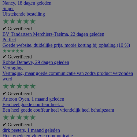
Nancy,
18 dagen geleden
Super
Uitstekende bestelling
★
★
★
★
★
✔ Geverifieerd
BV Tandartsen Merchiers-Taelma,
22 dagen geleden
Perfect
Goede website, duidelijke prijs, mooie korting bij ophaling (10 %)
★
★
★
★
★
✔ Geverifieerd
Robbe Deraeve,
29 dagen geleden
Vertraging
Vertraging, maar goede communicatie van zodra product verzonden
werd
★
★
★
★
★
✔ Geverifieerd
Antoon Oyen,
1 maand geleden
Een heel goede couffeur heel…
Een heel goede couffeur heel vriendelijk heel behulpzaam
★
★
★
★
★
✔ Geverifieerd
dirk peeters,
1 maand geleden
Heel goede en vlugge communicatie