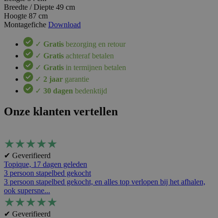
Breedte / Diepte
49 cm
Hoogte
87 cm
Montagefiche
Download
✓
Gratis
bezorging en retour
✓
Gratis
achteraf betalen
✓
Gratis
in termijnen betalen
✓
2 jaar
garantie
✓
30 dagen
bedenktijd
Onze klanten vertellen
★
★
★
★
★
✔ Geverifieerd
Topique,
17 dagen geleden
3 persoon stapelbed gekocht
3 persoon stapelbed gekocht, en alles top verlopen bij het afhalen,
ook supersne...
★
★
★
★
★
✔ Geverifieerd