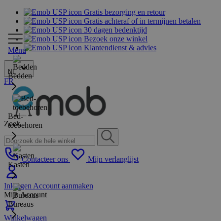
Gratis bezorging en retour
Gratis achteraf of in termijnen betalen
30 dagen bedenktijd
Bezoek onze winkel
Klantendienst & advies
Menu
NL
Bedden
FR
Bed-
Zoek
toebehoren
Contacteer ons
Mijn verlanglijst
Kasten
Inloggen
Account aanmaken
Mijn Account
Bureaus
Winkelwagen