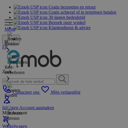
Gratis bezorging en retour
Gratis achteraf of in termijnen betalen
30 dagen bedenktijd
Bezoek onze winkel
Klantendienst & advies
Menu
NL
Bedden
FR
Bed-
Zoek
toebehoren
Contacteer ons
Mijn verlanglijst
Kasten
Inloggen
Account aanmaken
Mijn Account
Bureaus
Winkelwagen