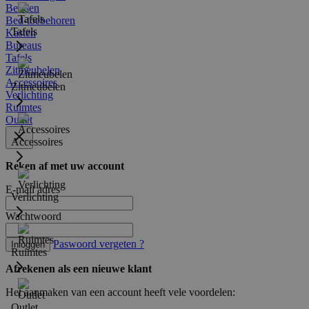
Bedden
Bed-toebehoren
Tafels
Kasten
Bureaus
Tafels
Zitmeubelen
Accessoires
Zitmeubelen
Verlichting
Ruimtes
Outlet
Accessoires
Reken af met uw account
E-mail adres
Verlichting
Wachtwoord
Paswoord vergeten ?
Inloggen
Ruimtes
Afrekenen als een nieuwe klant
Het aanmaken van een account heeft vele voordelen:
Outlet