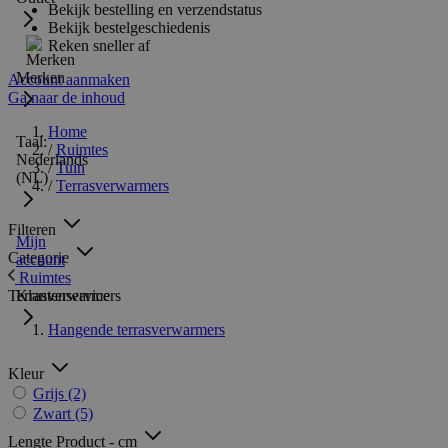
Bekijk bestelling en verzendstatus
Bekijk bestelgeschiedenis
Reken sneller af
Merken
Account aanmaken
Ga naar de inhoud
Home
Taal:
/
Ruimtes
Nederlands
/
Tuin
(NL)
/
Terrasverwarmers
Filteren
Mijn
Categorie
account
Ruimtes
Terrasverwarmers
Klantenservice
Hangende terrasverwarmers
Kleur
Grijs
(2)
Zwart
(5)
Lengte Product - cm