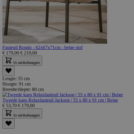
Fauteuil Rondo - 62x67x71cm - beige stof
€
179,00
€
219,00
In winkelwagen
Lengte:
55 cm
Hoogte:
91 cm
Breedte/diepte:
80 cm
Tweede kans Relaxfauteuil Jackson | 55 x 80 x 91 cm | Beige
€
53,70
€
179,00
In winkelwagen