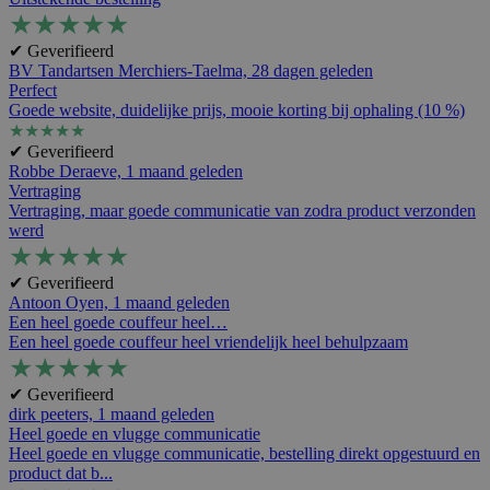
★
★
★
★
★
✔ Geverifieerd
BV Tandartsen Merchiers-Taelma,
28 dagen geleden
Perfect
Goede website, duidelijke prijs, mooie korting bij ophaling (10 %)
★
★
★
★
★
✔ Geverifieerd
Robbe Deraeve,
1 maand geleden
Vertraging
Vertraging, maar goede communicatie van zodra product verzonden
werd
★
★
★
★
★
✔ Geverifieerd
Antoon Oyen,
1 maand geleden
Een heel goede couffeur heel…
Een heel goede couffeur heel vriendelijk heel behulpzaam
★
★
★
★
★
✔ Geverifieerd
dirk peeters,
1 maand geleden
Heel goede en vlugge communicatie
Heel goede en vlugge communicatie, bestelling direkt opgestuurd en
product dat b...