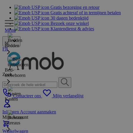
Gratis bezorging en retour
Gratis achteraf of in termijnen betalen
30 dagen bedenktijd
Bezoek onze winkel
Klantendienst & advies
Menu
NL
Bedden
FR
Bed-
Zoek
toebehoren
Contacteer ons
Mijn verlanglijst
Kasten
Inloggen
Account aanmaken
Mijn Account
Bureaus
Winkelwagen