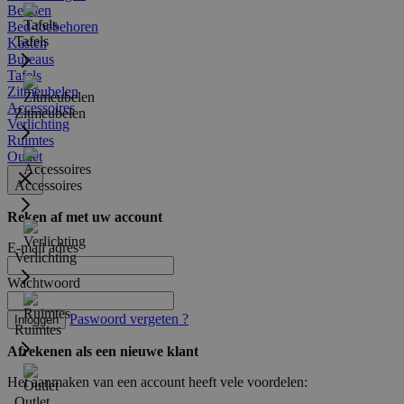
Bedden
Bed-toebehoren
Tafels
Kasten
Bureaus
Tafels
Zitmeubelen
Accessoires
Zitmeubelen
Verlichting
Ruimtes
Outlet
Accessoires
Reken af met uw account
E-mail adres
Verlichting
Wachtwoord
Paswoord vergeten ?
Inloggen
Ruimtes
Afrekenen als een nieuwe klant
Het aanmaken van een account heeft vele voordelen:
Outlet