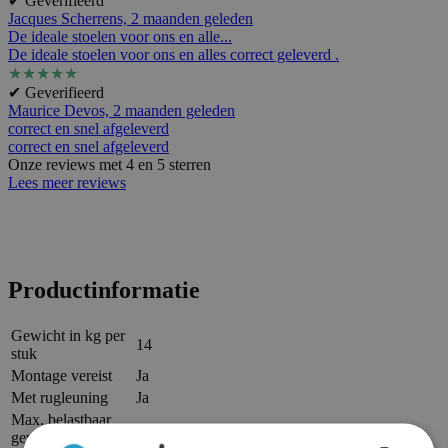
✔ Geverifieerd
Jacques Scherrens,
2 maanden geleden
De ideale stoelen voor ons en alle...
De ideale stoelen voor ons en alles correct geleverd .
★
★
★
★
★
✔ Geverifieerd
Maurice Devos,
2 maanden geleden
correct en snel afgeleverd
correct en snel afgeleverd
Onze reviews met 4 en 5 sterren
Lees meer reviews
Productinformatie
Gewicht in kg per
14
stuk
Montage vereist
Ja
Met rugleuning
Ja
Max. belastbaar
gewicht per
40