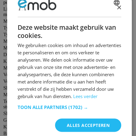
persoon
×
Links/rechts
Nee
DUTCH
monteerbaar
Met armleuning
Ja
FRENCH
Deze website maakt gebruik van
Type onderstel
Normale poten
cookies.
Type Stoel
Fauteuil
Materiaal onderstel
Metaal
We gebruiken cookies om inhoud en advertenties
Materiaal Zitting
Kunstleer
te personaliseren en om ons verkeer te
Draaibaar
Nee
analyseren. We delen ook informatie over uw
Kuipstoel
Nee
gebruik van onze site met onze advertentie- en
Met wielen
Nee
analysepartners, die deze kunnen combineren
Voor buiten
Nee
Verstelmechanisme
met andere informatie die u aan hen heeft
Handmatig
Slaapfunctie
Ja
verstrekt of die zij hebben verzameld door uw
Merk
Rousseau
gebruik van hun diensten.
Lees verder
Te bestellen per [x]
1
stuks
TOON ALLE PARTNERS
(1702) →
SKU-Emob
RO4400-3
Garantie
2 jaar fabrieksgarantie
ALLES ACCEPTEREN
Kleur
Grijs
Breedte Product -