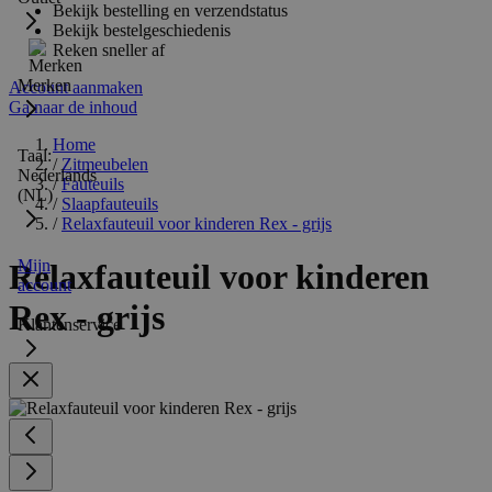
Bekijk bestelling en verzendstatus
Bekijk bestelgeschiedenis
Reken sneller af
Merken
Account aanmaken
Ga naar de inhoud
Home
Taal:
/
Zitmeubelen
Nederlands
/
Fauteuils
(NL)
/
Slaapfauteuils
/
Relaxfauteuil voor kinderen Rex - grijs
Mijn
Relaxfauteuil voor kinderen
account
Rex - grijs
Klantenservice