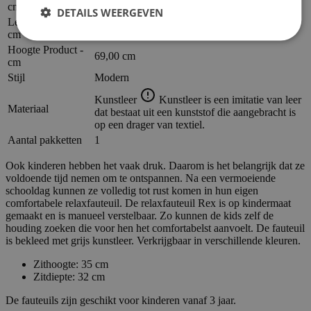
56,00 cm
cm
DETAILS WEERGEVEN
Lengte Product -
62,00 cm
cm
Hoogte Product -
69,00 cm
cm
Stijl
Modern
Kunstleer
Kunstleer is een imitatie van leer
Materiaal
dat bestaat uit een kunststof die aangebracht is
op een drager van textiel.
Aantal pakketten
1
Ook kinderen hebben het vaak druk. Daarom is het belangrijk dat ze
voldoende tijd nemen om te ontspannen. Na een vermoeiende
schooldag kunnen ze volledig tot rust komen in hun eigen
comfortabele relaxfauteuil. De relaxfauteuil Rex is op kindermaat
gemaakt en is manueel verstelbaar. Zo kunnen de kids zelf de
houding zoeken die voor hen het comfortabelst aanvoelt. De fauteuil
is bekleed met grijs kunstleer. Verkrijgbaar in verschillende kleuren.
Zithoogte: 35 cm
Zitdiepte: 32 cm
De fauteuils zijn geschikt voor kinderen vanaf 3 jaar.