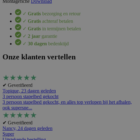
Montagefiche
Download
✓
Gratis
bezorging en retour
✓
Gratis
achteraf betalen
✓
Gratis
in termijnen betalen
✓
2 jaar
garantie
✓
30 dagen
bedenktijd
Onze klanten vertellen
★
★
★
★
★
✔ Geverifieerd
Topique,
23 dagen geleden
3 persoon stapelbed gekocht
3 persoon stapelbed gekocht, en alles top verlopen bij het afhalen,
ook supersne...
★
★
★
★
★
✔ Geverifieerd
Nancy,
24 dagen geleden
Super
Uitstekende bestelling