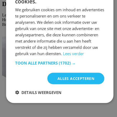
cookies.
Dit vind je misschien ook leuk
We gebruiken cookies om inhoud en advertenties
Lengte:
200 cm
te personaliseren en om ons verkeer te
Hoogte:
analyseren. We delen ook informatie over uw
Breedte/diepte:
90 cm
gebruik van onze site met onze advertentie- en
analysepartners, die deze kunnen combineren
met andere informatie die u aan hen heeft
verstrekt of die zij hebben verzameld door uw
gebruik van hun diensten.
Lees verder
TOON ALLE PARTNERS
(1702) →
ALLES ACCEPTEREN
DETAILS WEERGEVEN