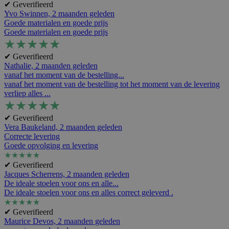
✔ Geverifieerd
Yvo Swinnen,
2 maanden geleden
Goede materialen en goede prijs
Goede materialen en goede prijs
★
★
★
★
★
✔ Geverifieerd
Nathalie,
2 maanden geleden
vanaf het moment van de bestelling...
vanaf het moment van de bestelling tot het moment van de levering
verliep alles ...
★
★
★
★
★
✔ Geverifieerd
Vera Baukeland,
2 maanden geleden
Correcte levering
Goede opvolging en levering
★
★
★
★
★
✔ Geverifieerd
Jacques Scherrens,
2 maanden geleden
De ideale stoelen voor ons en alle...
De ideale stoelen voor ons en alles correct geleverd .
★
★
★
★
★
✔ Geverifieerd
Maurice Devos,
2 maanden geleden