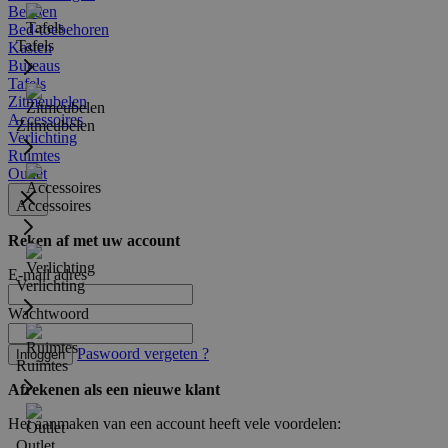
Bedden
Bed-toebehoren
Tafels
Kasten
Bureaus
Tafels
Zitmeubelen
Accessoires
Zitmeubelen
Verlichting
Ruimtes
Outlet
Accessoires
Reken af met uw account
E-mail adres
Verlichting
Wachtwoord
Paswoord vergeten ?
Inloggen
Ruimtes
Afrekenen als een nieuwe klant
Het aanmaken van een account heeft vele voordelen:
Outlet