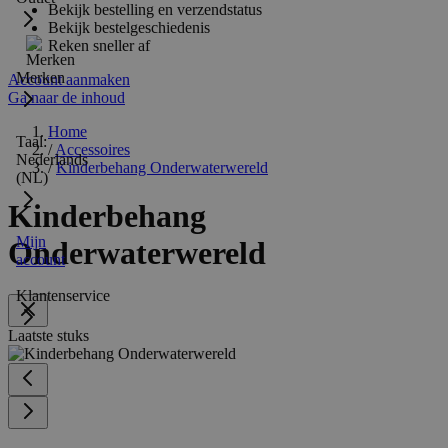
Bekijk bestelling en verzendstatus
Bekijk bestelgeschiedenis
Reken sneller af
Merken
Account aanmaken
Ga naar de inhoud
Home
Taal:
/
Accessoires
Nederlands
/
Kinderbehang Onderwaterwereld
(NL)
Kinderbehang
Mijn
Onderwaterwereld
account
Klantenservice
Laatste stuks