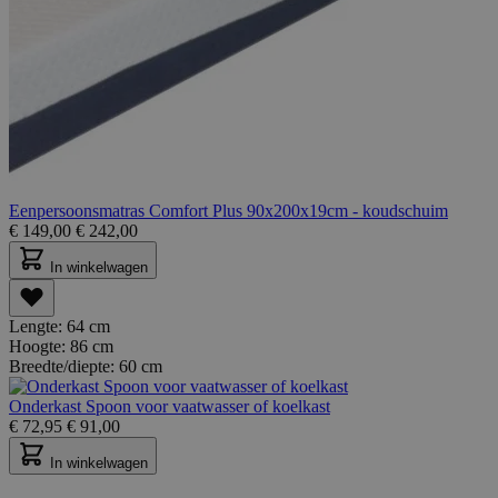
Eenpersoonsmatras Comfort Plus 90x200x19cm - koudschuim
€
149,00
€
242,00
In winkelwagen
Lengte:
64 cm
Hoogte:
86 cm
Breedte/diepte:
60 cm
Onderkast Spoon voor vaatwasser of koelkast
€
72,95
€
91,00
In winkelwagen