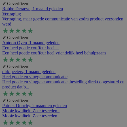
✔ Geverifieerd
Robbe Deraeve,
1 maand geleden
Vertraging
Vertraging, maar goede communicatie van zodra product verzonden
werd
★
★
★
★
★
✔ Geverifieerd
Antoon Oyen,
1 maand geleden
Een heel goede couffeur heel…
Een heel goede couffeur heel vriendelijk heel behulpzaam
★
★
★
★
★
✔ Geverifieerd
dirk peeters,
1 maand geleden
Heel goede en vlugge communicatie
Heel goede en vlugge communicatie, bestelling direkt opgestuurd en
product dat b...
★
★
★
★
★
✔ Geverifieerd
Patrick Douchy,
2 maanden geleden
Mooie kwaliteit .Zeer tevreden .
Mooie kwaliteit .Zeer tevreden .
★
★
★
★
★