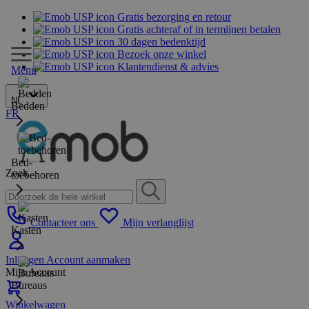
Gratis bezorging en retour
Gratis achteraf of in termijnen betalen
30 dagen bedenktijd
Bezoek onze winkel
Klantendienst & advies
Menu
NL
Bedden
FR
Bed-
Zoek
toebehoren
Contacteer ons
Mijn verlanglijst
Kasten
Inloggen
Account aanmaken
Mijn Account
Bureaus
Winkelwagen