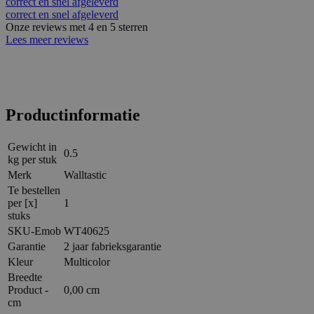
correct en snel afgeleverd
correct en snel afgeleverd
Onze reviews met 4 en 5 sterren
Lees meer reviews
Productinformatie
Gewicht in
0.5
kg per stuk
Merk
Walltastic
Te bestellen
per [x]
1
stuks
SKU-Emob
WT40625
Garantie
2 jaar fabrieksgarantie
Kleur
Multicolor
Breedte
Product -
0,00 cm
cm