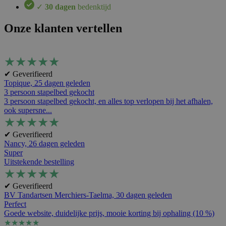
✓
30 dagen
bedenktijd
Onze klanten vertellen
★
★
★
★
★
✔ Geverifieerd
Topique,
25 dagen geleden
3 persoon stapelbed gekocht
3 persoon stapelbed gekocht, en alles top verlopen bij het afhalen,
ook supersne...
★
★
★
★
★
✔ Geverifieerd
Nancy,
26 dagen geleden
Super
Uitstekende bestelling
★
★
★
★
★
✔ Geverifieerd
BV Tandartsen Merchiers-Taelma,
30 dagen geleden
Perfect
Goede website, duidelijke prijs, mooie korting bij ophaling (10 %)
★
★
★
★
★