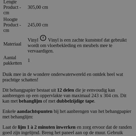
Lengte
Product -
305,00 cm
cm
Hoogte
Product -
245,00 cm
cm
Vinyl
Vinyl is een zachte kunststof dat gebruikt
Materiaal
wordt om vloerbekleding en meubels mee te
vervaardigen.
Aantal
1
pakketten
Duik mee in de wondere onderwaterwereld en ontdek heel wat
prachtige schatten!
Dit behangpapier bestaat uit
12 delen
die je eenvoudig kan
aanbrengen op een oppervlakte van maximaal 243 x 304 cm. Dit
kan met
behanglijm
of met
dubbelzijdige tape
.
Enkele
aandachtspunten
bij het aanbrengen van het behangpapier
met behanglijm:
Laat de
lijm 1 à 2 minuten inwerken
en zorg ervoor dat de randen
goed zijn ingelijmd. Breng het paneel aan op de muur. Gebruik