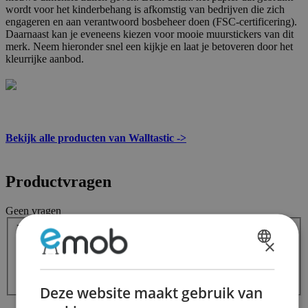
wordt voor het kinderbehang is afkomstig van bedrijven die zich
engageren en aan verantwoord bosbeheer doen (FSC-certificering).
Daarnaast kan je eveneens kiezen voor mooie muurstickers van dit
merk. Neem hieronder snel een kijkje en laat je betoveren door het
kleurrijke aanbod.
Bekijk alle producten van Walltastic ->
Productvragen
Geen vragen
Uw vraag:
×
DUTCH
FRENCH
Stuur de vraag
Deze website maakt gebruik van