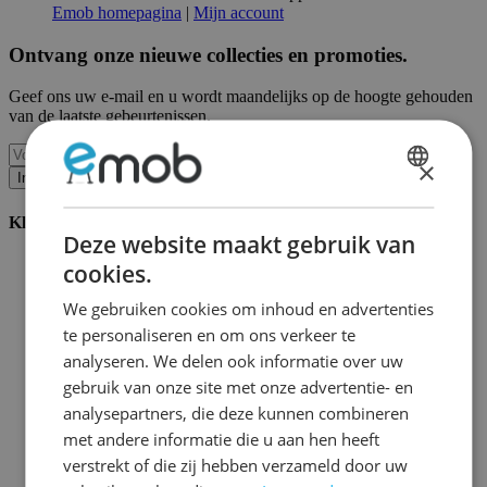
Emob homepagina
|
Mijn account
Ontvang onze nieuwe collecties en promoties.
Geef ons uw e-mail en u wordt maandelijks op de hoogte gehouden
van de laatste gebeurtenissen.
×
Inschrijven
DUTCH
Klantenservice
FRENCH
Deze website maakt gebruik van
Bestellen bij Emob
cookies.
Betaalmogelijkheden
Verzending en levering
We gebruiken cookies om inhoud en advertenties
Service en garantie
te personaliseren en om ons verkeer te
Annuleren of retourneren
analyseren. We delen ook informatie over uw
Klachten
Montagetips
gebruik van onze site met onze advertentie- en
Onderhoudsadvies
analysepartners, die deze kunnen combineren
Wachtwoord vergeten?
met andere informatie die u aan hen heeft
FAQ
Palletopslag & Fulfilment
verstrekt of die zij hebben verzameld door uw