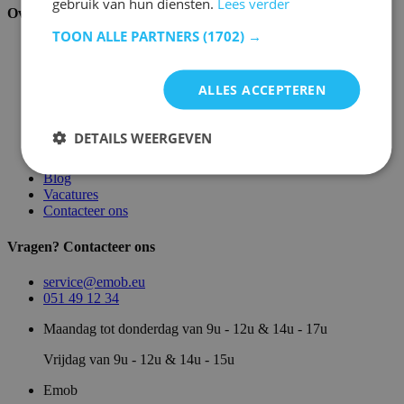
gebruik van hun diensten.
Lees verder
Over ons
TOON ALLE PARTNERS
(1702) →
Over ons
Magazijn
Merken
ALLES ACCEPTEREN
Showroom
Algemene voorwaarden
Juridische vermeldingen
DETAILS WEERGEVEN
Privacy- en cookie verklaring
Sitemap
Blog
Vacatures
Contacteer ons
Vragen? Contacteer ons
service@emob.eu
051 49 12 34
Maandag tot donderdag van 9u - 12u & 14u - 17u
Vrijdag van 9u - 12u & 14u - 15u
Emob