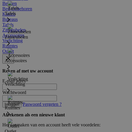
Bedden
Bed-toebehoren
Tafels
Kasten
Bureaus
Tafels
Zitmeubelen
Accessoires
Zitmeubelen
Verlichting
Ruimtes
Outlet
Accessoires
Reken af met uw account
E-mail adres
Verlichting
Wachtwoord
Paswoord vergeten ?
Inloggen
Ruimtes
Afrekenen als een nieuwe klant
Het aanmaken van een account heeft vele voordelen:
Outlet