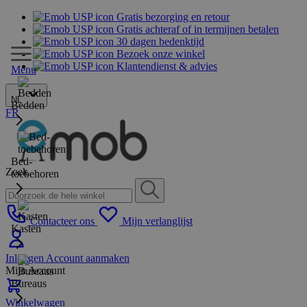
Gratis bezorging en retour
Gratis achteraf of in termijnen betalen
30 dagen bedenktijd
Bezoek onze winkel
Klantendienst & advies
Menu
NL
Bedden
FR
Bed-
Zoek
toebehoren
Contacteer ons
Mijn verlanglijst
Kasten
Inloggen
Account aanmaken
Mijn Account
Bureaus
Winkelwagen