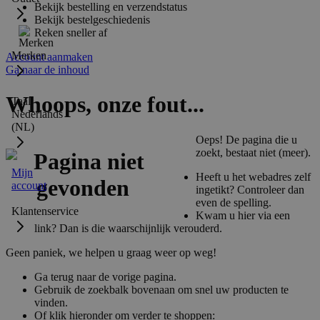
Bekijk bestelling en verzendstatus
Bekijk bestelgeschiedenis
Reken sneller af
Merken
Account aanmaken
Ga naar de inhoud
Whoops, onze fout...
Taal:
Nederlands
(NL)
Oeps! De pagina die u
zoekt, bestaat niet (meer).
Mijn
Heeft u het webadres zelf
account
ingetikt? Controleer dan
even de spelling.
Klantenservice
Kwam u hier via een
link? Dan is die waarschijnlijk verouderd.
Geen paniek, we helpen u graag weer op weg!
Ga terug naar de vorige pagina.
Gebruik de zoekbalk bovenaan om snel uw producten te
vinden.
Of klik hieronder om verder te shoppen: