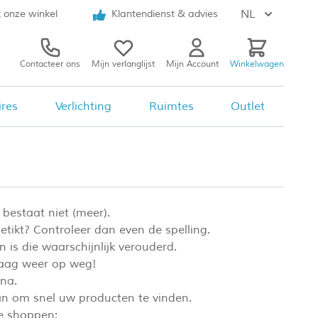
NL
 onze winkel
Klantendienst & advies
Contacteer ons
Mijn verlanglijst
Mijn Account
Winkelwagen
ires
Verlichting
Ruimtes
Outlet
 bestaat niet (meer).
etikt? Controleer dan even de spelling.
 is die waarschijnlijk verouderd.
raag weer op weg!
na.
n om snel uw producten te vinden.
te shoppen: