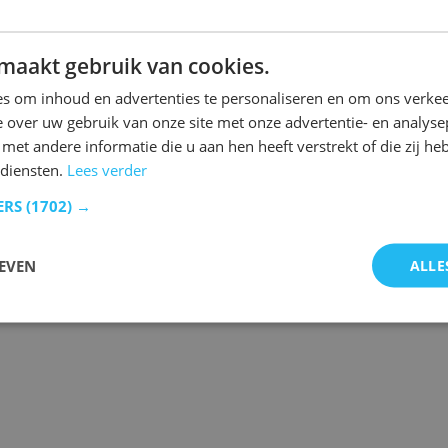
maakt gebruik van cookies.
n.
s om inhoud en advertenties te personaliseren en om ons verkee
 over uw gebruik van onze site met onze advertentie- en analyse
et andere informatie die u aan hen heeft verstrekt of die zij h
diensten.
Lees verder
 de laatste gebeurtenissen.
ERS
(1702) →
EVEN
ALLE