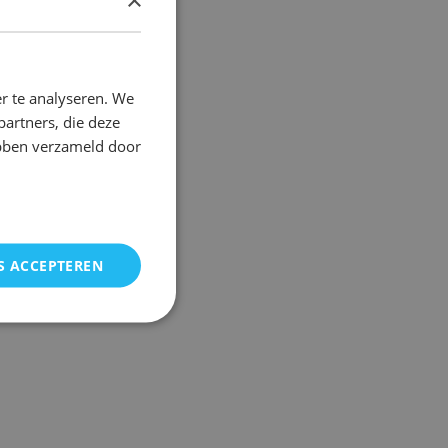
DUTCH
FRENCH
r te analyseren. We
partners, die deze
ebben verzameld door
S ACCEPTEREN