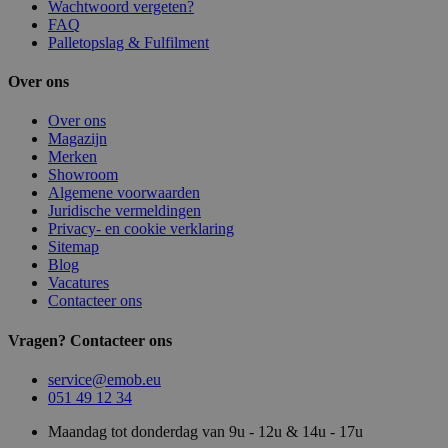
Wachtwoord vergeten?
FAQ
Palletopslag & Fulfilment
Over ons
Over ons
Magazijn
Merken
Showroom
Algemene voorwaarden
Juridische vermeldingen
Privacy- en cookie verklaring
Sitemap
Blog
Vacatures
Contacteer ons
Vragen? Contacteer ons
service@emob.eu
051 49 12 34
Maandag tot donderdag van 9u - 12u & 14u - 17u