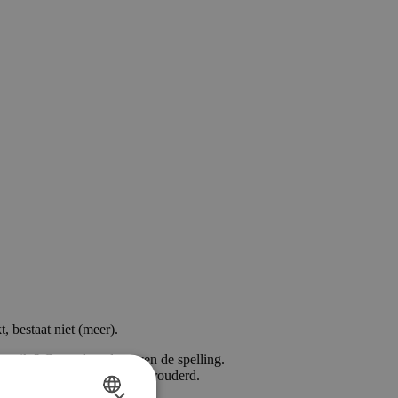
, bestaat niet (meer).
ngetikt? Controleer dan even de spelling.
an is die waarschijnlijk verouderd.
×