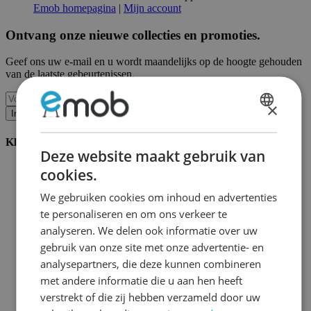
Emob homepagina
|
Mijn account
Ontvang onze nieuwe collecties en promoties.
Geef ons uw e-mail en u wordt maandelijks op de hoogte gehouden
van de laatste gebeurtenissen.
×
Inschrijven
DUTCH
Klantenservice
FRENCH
Deze website maakt gebruik van
Bestellen bij Emob
cookies.
Betaalmogelijkheden
Verzending en levering
We gebruiken cookies om inhoud en advertenties
Service en garantie
te personaliseren en om ons verkeer te
Annuleren of retourneren
analyseren. We delen ook informatie over uw
Klachten
Montagetips
gebruik van onze site met onze advertentie- en
Onderhoudsadvies
analysepartners, die deze kunnen combineren
Wachtwoord vergeten?
met andere informatie die u aan hen heeft
FAQ
Palletopslag & Fulfilment
verstrekt of die zij hebben verzameld door uw