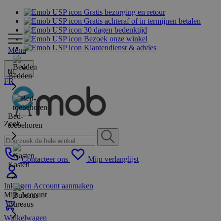
Gratis bezorging en retour
Gratis achteraf of in termijnen betalen
30 dagen bedenktijd
Bezoek onze winkel
Klantendienst & advies
Menu
NL
Bedden
FR
Bed-
Zoek
toebehoren
Contacteer ons
Mijn verlanglijst
Kasten
Inloggen
Account aanmaken
Mijn Account
Bureaus
Winkelwagen