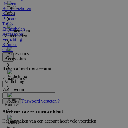
Bedden
Bed-toebehoren
Tafels
Kasten
Bureaus
Tafels
Zitmeubelen
Accessoires
Zitmeubelen
Verlichting
Ruimtes
Outlet
Accessoires
Reken af met uw account
E-mail adres
Verlichting
Wachtwoord
Paswoord vergeten ?
Inloggen
Ruimtes
Afrekenen als een nieuwe klant
Het aanmaken van een account heeft vele voordelen:
Outlet