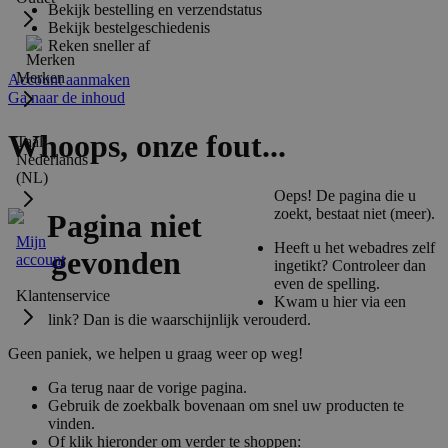
Bekijk bestelling en verzendstatus
Bekijk bestelgeschiedenis
Reken sneller af
Merken
Account aanmaken
Ga naar de inhoud
Whoops, onze fout...
Taal:
Nederlands
(NL)
Oeps! De pagina die u
zoekt, bestaat niet (meer).
Mijn
Heeft u het webadres zelf
account
ingetikt? Controleer dan
even de spelling.
Klantenservice
Kwam u hier via een
link? Dan is die waarschijnlijk verouderd.
Geen paniek, we helpen u graag weer op weg!
Ga terug naar de vorige pagina.
Gebruik de zoekbalk bovenaan om snel uw producten te
vinden.
Of klik hieronder om verder te shoppen: