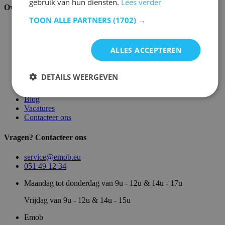
gebruik van hun diensten.
Lees verder
Over ons
TOON ALLE PARTNERS
(1702) →
Over ons
Magazijn
Merken
ALLES ACCEPTEREN
Showroom
Algemene voorwaarden
Juridische vermeldingen
DETAILS WEERGEVEN
Privacy- en cookie verklaring
Sitemap
Blog
Vacatures
Contacteer ons
Vragen? Contacteer ons
service@emob.eu
051 49 12 34
Maandag tot donderdag van 9u - 12u & 14u - 17u
Vrijdag van 9u - 12u & 14u - 15u
Emob