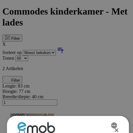
Commodes kinderkamer - Met
lades
Filter
X
Sorteer op
Tonen
2
Artikelen
Filter
Lengte:
83 cm
Hoogte:
77 cm
Breedte/diepte:
40 cm
×