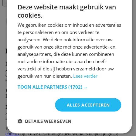
FRENCH
Filter
Deze website maakt gebruik van
cookies.
We gebruiken cookies om inhoud en advertenties
te personaliseren en om ons verkeer te
analyseren. We delen ook informatie over uw
gebruik van onze site met onze advertentie- en
Kantoorkasten - Industrieel kopen?
analysepartners, die deze kunnen combineren
met andere informatie die u aan hen heeft
Ben je op zoek naar Kantoorkasten - Industrieel? Dan slaag je
verstrekt of die zij hebben verzameld door uw
gegarandeerd bij Emob, jouw online meubelwinkel. In ons
enorme assortiment vind je meer dan 10.000 prachtige meubels
gebruik van hun diensten.
Lees verder
en sfeervolle woondecoratie producten.
TOON ALLE PARTNERS
(1702) →
Jouw nieuwe favoriete product in de categorie Kantoorkasten -
Industrieel wordt snel en voordelig verzonden. Veel van onze
producten zijn direct leverbaar en worden snel geleverd.
ALLES ACCEPTEREN
Bovendien profiteer je van 60 dagen retourrecht en 2 jaar
garantie op alle meubels. Nieuw bij Emob en uniek in de branche
is de mogelijkheid om gratis achteraf of in delen te betalen.
DETAILS WEERGEVEN
Heb je een vraag over onze producten of service? Neem gerust
contact
op. Onze deskundige medewerkers helpen je graag