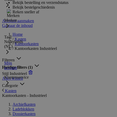
Bekijk bestelling en verzendstatus
Bekijk bestelgeschiedenis
Reken sneller af
Merken
Account aanmaken
Ga naar de inhoud
Home
Taal:
/
Kasten
Nederlands
/
Kantoorkasten
(NL)
/
Kantoorkasten Industrieel
Filteren
Mijn
Huidige filters
(1)
account
Stijl
Industrieel
Klantenservice
Alles wissen
Categorie
Kasten
Kantoorkasten - Industrieel
Archiefkasten
Ladeblokken
Dossierkasten