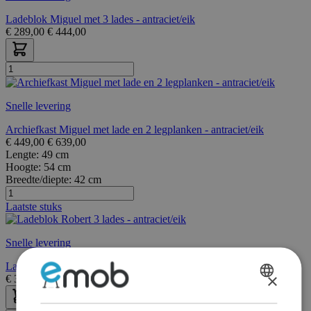
Ladeblok Miguel met 3 lades - antraciet/eik
€
289,00
€
444,00
Snelle levering
Archiefkast Miguel met lade en 2 legplanken - antraciet/eik
€
449,00
€
639,00
Lengte:
49 cm
Hoogte:
54 cm
Breedte/diepte:
42 cm
Laatste stuks
Snelle levering
Ladeblok Robert 3 lades - antraciet/eik
×
€
369,00
€
401,00
DUTCH