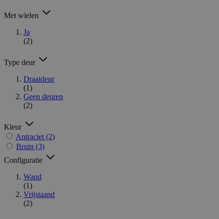
Met wielen
Ja
(2)
Type deur
Draaideur
(1)
Geen deuren
(2)
Kleur
Antraciet
(2)
Bruin
(3)
Configuratie
Wand
(1)
Vrijstaand
(2)