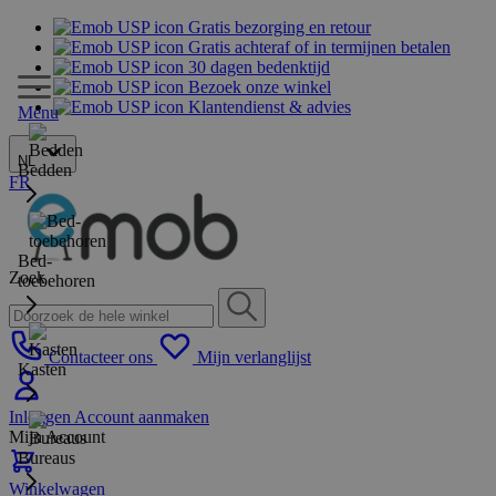
Gratis bezorging en retour
Gratis achteraf of in termijnen betalen
30 dagen bedenktijd
Bezoek onze winkel
Klantendienst & advies
Menu
NL
Bedden
FR
Bed-
Zoek
toebehoren
Contacteer ons
Mijn verlanglijst
Kasten
Inloggen
Account aanmaken
Mijn Account
Bureaus
Winkelwagen