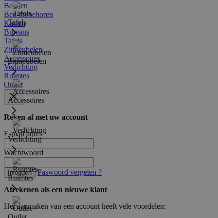
Bedden
Bed-toebehoren
Tafels
Kasten
Bureaus
Tafels
Zitmeubelen
Accessoires
Zitmeubelen
Verlichting
Ruimtes
Outlet
Accessoires
Reken af met uw account
E-mail adres
Verlichting
Wachtwoord
Paswoord vergeten ?
Inloggen
Ruimtes
Afrekenen als een nieuwe klant
Het aanmaken van een account heeft vele voordelen:
Outlet